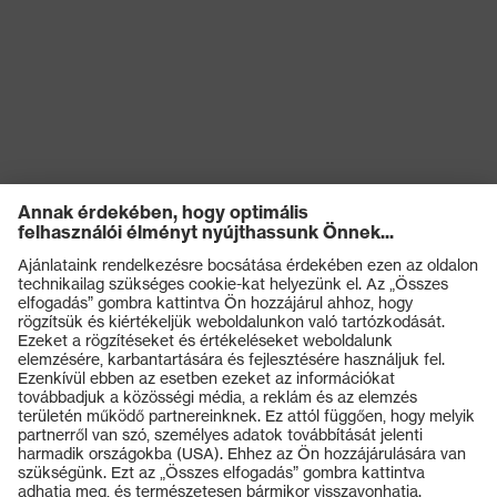
Elektromos
kockázatokkal
Antisztatikus (A)
szembeni
védelem
Nedvességgel
A cipő felsőrészének
szembeni
vízbejutással és vízfelvétellel
védelem
szembeni ellenállósága (WRU)
Mechanikus
Kificamodással szembeni
kockázatokkal
védelem, Energiaelnyelési
szembeni
képesség a sarokrészen (E),
védelem
Benyomódás-csillapítás (P)
Termékek
Termikus
Védőszemüvegek
kockázatokkal
Hidegszigetelés (CI)
Védősisakok
szembeni
védelem
Védőkesztyűk