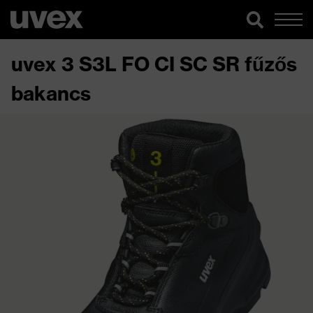
uvex 3 S3L FO CI SC SR fűzős
bakancs