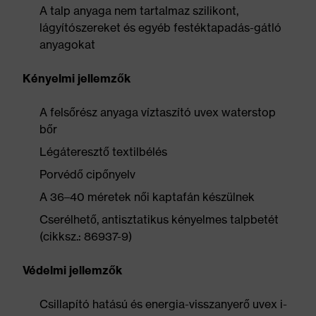
A talp anyaga nem tartalmaz szilikont,
lágyítószereket és egyéb festéktapadás-gátló
anyagokat
Kényelmi jellemzők
A felsőrész anyaga víztaszító uvex waterstop
bőr
Légáteresztő textilbélés
Porvédő cipőnyelv
A 36–40 méretek női kaptafán készülnek
Cserélhető, antisztatikus kényelmes talpbetét
(cikksz.: 86937-9)
Védelmi jellemzők
Csillapító hatású és energia-visszanyerő uvex i-