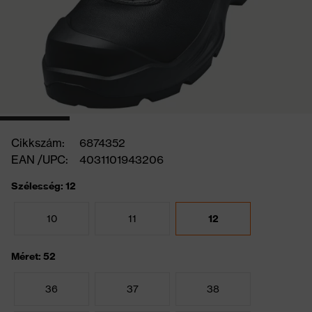
Cikkszám:
6874352
EAN /UPC:
4031101943206
Szélesség: 12
10
11
12
Méret: 52
36
37
38