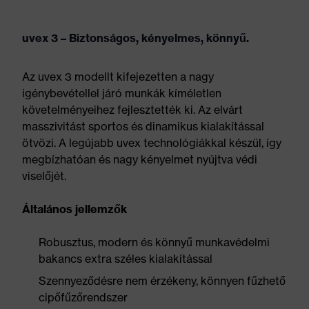
uvex 3 – Biztonságos, kényelmes, könnyű.
Az uvex 3 modellt kifejezetten a nagy
igénybevétellel járó munkák kíméletlen
követelményeihez fejlesztették ki. Az elvárt
masszivitást sportos és dinamikus kialakítással
ötvözi. A legújabb uvex technológiákkal készül, így
megbízhatóan és nagy kényelmet nyújtva védi
viselőjét.
Általános jellemzők
Robusztus, modern és könnyű munkavédelmi
bakancs extra széles kialakítással
Szennyeződésre nem érzékeny, könnyen fűzhető
cipőfűzőrendszer