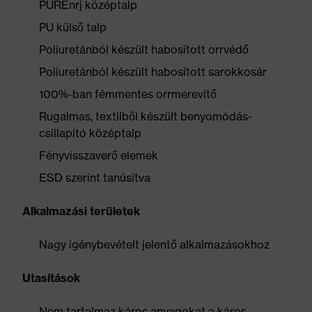
PUREnrj középtalp
PU külső talp
Poliuretánból készült habosított orrvédő
Poliuretánból készült habosított sarokkosár
100%-ban fémmentes orrmerevítő
Rugalmas, textilből készült benyomódás-
csillapító középtalp
Fényvisszaverő elemek
ESD szerint tanúsítva
Alkalmazási területek
Nagy igénybevételt jelentő alkalmazásokhoz
Utasítások
Nem tartalmaz káros anyagokat a káros