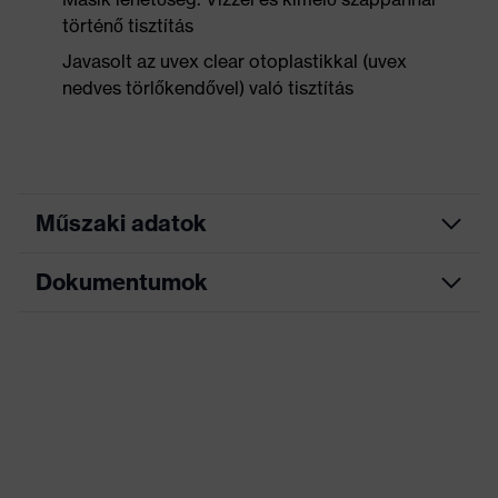
történő tisztítás
Javasolt az uvex clear otoplastikkal (uvex
nedves törlőkendővel) való tisztítás
Műszaki adatok
Dokumentumok
antibakteriális nanobevonat,
Kivehető zsinór, Egyszerű
kezelés a kényelmes
fogantyúmélyedéssel,
Adatlap
Kivitel
Különböző szűrőerősségekkel
érhető el, Állítható
EK-megfelelőségi nyilatkozat
hosszúságú zsinór, egyszerű
kezelés a kényelmes
markolattal
Az EK-megfelelőségi nyilatkozat letöltési
portálja