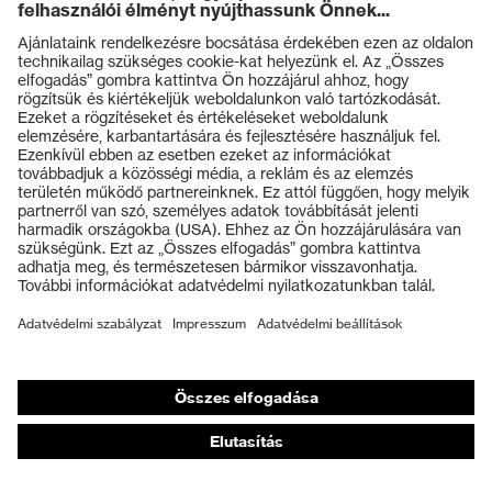
Termékek
Védőszemüvegek
Védősisakok
Védőkesztyűk
Munkavédelmi lábbeli
Személyre szabott egyéni védőeszközök
Légzésvédő álarcok
Hallásvédelem
Védő- és munkaruházat