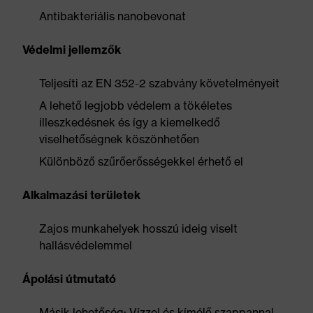
Antibakteriális nanobevonat
Védelmi jellemzők
Teljesíti az EN 352-2 szabvány követelményeit
A lehető legjobb védelem a tökéletes
illeszkedésnek és így a kiemelkedő
viselhetőségnek köszönhetően
Különböző szűrőerősségekkel érhető el
Alkalmazási területek
Zajos munkahelyek hosszú ideig viselt
hallásvédelemmel
Ápolási útmutató
Másik lehetőség: Vízzel és kímélő szappannal