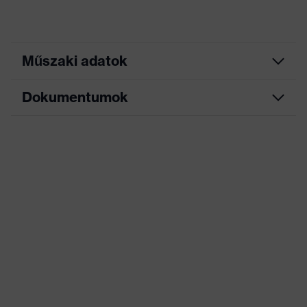
Műszaki adatok
Dokumentumok
antibakteriális
nanobevonat, Különböző
Kivitel
szűrőerősségekkel érhető
el
EK-megfelelőségi nyilatkozat
Kivitel
nyitott illesztés
Az EK-megfelelőségi nyilatkozat letöltési
portálja
Kimutathatóság
Nincs
H-érték
(hangszigetelési érték
25
magasfrekvenciás
zajoknál)