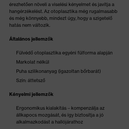
érezhetően növeli a viselési kényelmet és javítja a
hangérzékelést. Az otoplasztika még rugalmasabb
és még könnyebb, mindezt úgy, hogy a szigetelő
hatás nem változik.
Általános jellemzők
Fülvédő otoplasztika egyéni fülforma alapján
Markolat nélkül
Puha szilikonanyag (igazoltan bőrbarát)
Szín: áttetsző
Kényelmi jellemzők
Ergonomikus kialakítás – kompenzálja az
állkapocs mozgását, és így biztosítja a jó
alkalmazkodást a hallójárathoz