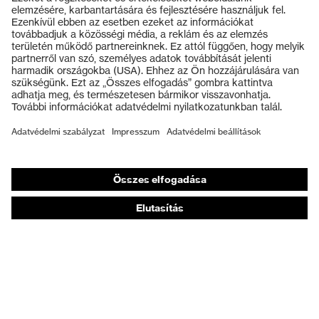
Termékek
Védőszemüvegek
Védősisakok
Védőkesztyűk
Munkavédelmi lábbeli
Személyre szabott egyéni védőeszközök
Légzésvédő álarcok
Hallásvédelem
Védő- és munkaruházat
Terméktanácsadás
Tetőtől talpig: uvex Safety Expert System
Kézvédelem: uvex Chemical Expert System