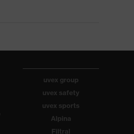
uvex group
uvex safety
uvex sports
a
Alpina
Filtral