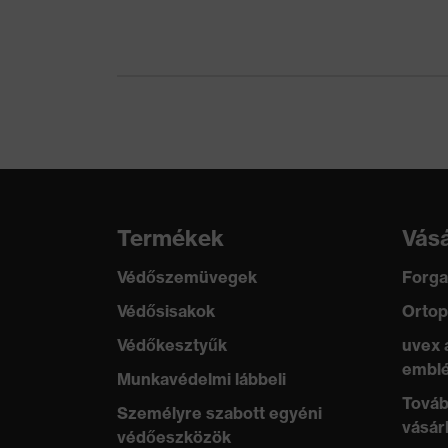
Termékkategória
Egyedi fülilleszték
Jel-zaj viszony
20
Keresőszín (szűrő)
átlátszó
Jelölés termékcsalád
uvex Otoplastic
Termékek
Vásá
Védőszemüvegek
Forga
Védősisakok
Ortop
Védőkesztyűk
uvex 
emblé
Munkavédelmi lábbeli
Továb
Személyre szabott egyéni
vásár
védőeszközök