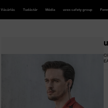
Vásárlás
Tudástár
Média
uvex safety group
Fenn
u
Ci
E