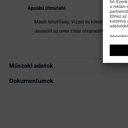
Ápolási útmutató
Másik lehetőség: Vízzel és kímélő szappannal
Javasolt az uvex clear otoplastikkal (uvex n
Műszaki adatok
Dokumentumok
antibakteriális na
Kivitel
fogantyúmélyedésse
hosszúságú zsinór
EK-megfelelőségi nyilatkozat
Kivitel
zárt illesztés
Az EK-megfelelőségi nyilatkozat letöltési p
Kimutathatóság
Nincs