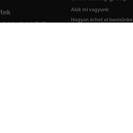
Akik mi vagyunk
etek
Hogyan érhet el bennünke
 üzlet vállalati (B2B)
leknek
Kapcsolat
ástár
Impresszum
 academy
Adatvédelem
ányok és irányelvek
ítványok