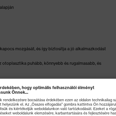
 alapján
kapocs mozgását, és így biztosítja a jó alkalmazkodást
az otoplasztika puhább, könnyebb és rugalmasabb, és
eit