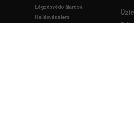
Légzésvédő álarcok
Üzl
Hallásvédelem
Online
Védő- és munkaruházat
ügyfe
Terméktanácsadás
Tud
Tetőtől talpig: uvex Safety
uvex
Expert System
Szabv
Kézvédelem: uvex Chemical
tanús
Expert System
Légzésvédelem: uvex
Respiratory Expert System
Szemvédelem: Védőszemüveg-
konfigurátor
Technológiák