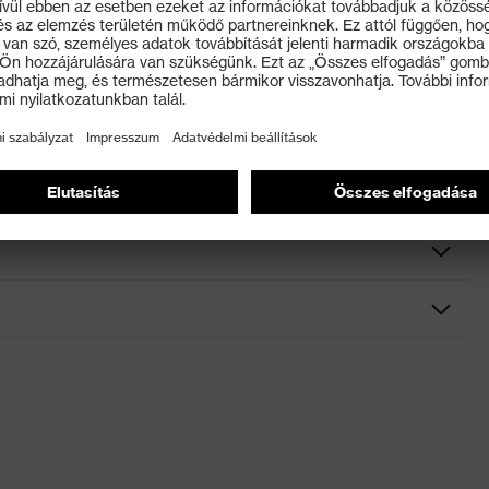
 történő tisztítás
edves törlőkendővel) való tisztítás
nobevonat, Kivehető zsinór, Egyszerű kezelés a kényelmes
l, Különböző szűrőerősségekkel érhető el, Állítható
ortálja