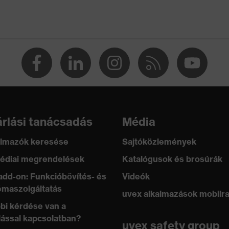
rlási tanácsadás
Média
lmazók keresése
Sajtóközlemények
édiai megrendelések
Katalógusok és brosúrák
add-on: Funkcióbővítés- és
Videók
maszolgáltatás
uvex alkalmazások mobilr
bi kérdése van a
lással kapcsolatban?
uvex safety group