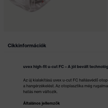
Cikkinformációk
uvex high-fit u-cut FC – A jól bevált technoló
Az új kialakítású uvex u-cut FC hallásvédő otopl
a hangérzékelést. Az otoplasztika még rugalm
hatás nem változik.
Általános jellemzők