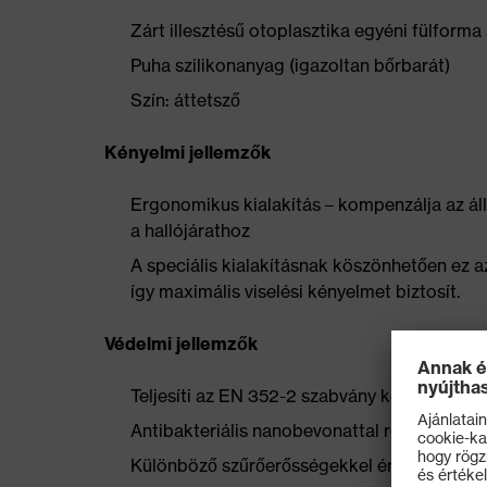
Zárt illesztésű otoplasztika egyéni fülforma
Puha szilikonanyag (igazoltan bőrbarát)
Szín: áttetsző
Kényelmi jellemzők
Ergonomikus kialakítás – kompenzálja az áll
a hallójárathoz
A speciális kialakításnak köszönhetően ez 
így maximális viselési kényelmet biztosít.
Védelmi jellemzők
Teljesíti az EN 352-2 szabvány követelmény
Antibakteriális nanobevonattal rendelkezik
Különböző szűrőerősségekkel érhető el