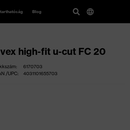
tarthatóság
Blog
vex high-fit u-cut FC 20
kkszám:
6170703
AN /UPC:
4031101655703