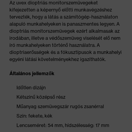
Az uvex dioptriás monitorszemüvegeket
kifejezetten a képernyő előtti munkavégzéshez
tervezték, hogy a látás a számítógép-használaton
alapuló munkahelyeken is panaszmentes legyen. A
dioptriás monitorszemüvegek ezért alkalmasak az
irodában, illetve a védőszemüveg viselését elő nem
író munkahelyeken történő használatra. A
dioptriaerősségek és a fókusztípusok a munkahelyi
egyéni látási követelményekhez igazíthatók.
Általános jellemzők
Időtlen dizájn
Kétszínű középső rész
Műanyag szemüvegszár rugós zsanérral
Szín: fekete, kék
Lencseméret: 54 mm, hídszélesség: 17 mm