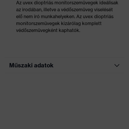
Az uvex dioptriás monitorszemüvegek ideálisak
az irodában, illetve a védőszemüveg viselését
elő nem író munkahelyeken. Az uvex dioptriás
monitorszemüvegek kizárólag komplett
védőszemüvegként kaphatók.
Műszaki adatok
Keresőszín (szűrő)
fekete, kék
igazítható orrpárnák, rugós
Kivitel
csukló
Szemüveg alakja
szögletes
Tűzállósági
Teljes keretes