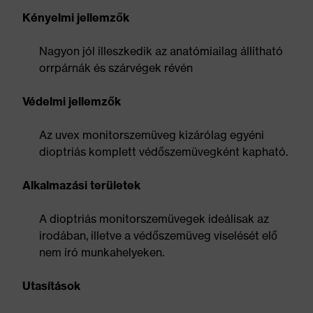
Kényelmi jellemzők
Nagyon jól illeszkedik az anatómiailag állítható
orrpárnák és szárvégek révén
Védelmi jellemzők
Az uvex monitorszemüveg kizárólag egyéni
dioptriás komplett védőszemüvegként kapható.
Alkalmazási területek
A dioptriás monitorszemüvegek ideálisak az
irodában, illetve a védőszemüveg viselését elő
nem író munkahelyeken.
Utasítások