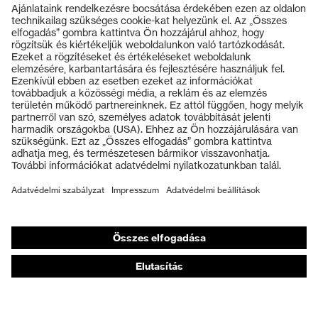
Termékek
Védőszemüvegek
Védősisakok
Védőkesztyűk
Munkavédelmi lábbeli
Személyre szabott egyéni védőeszközök
Légzésvédő álarcok
Hallásvédelem
Védő- és munkaruházat
Terméktanácsadás