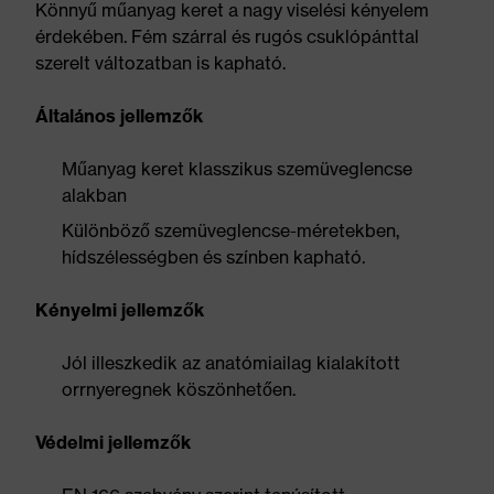
Könnyű műanyag keret a nagy viselési kényelem
érdekében. Fém szárral és rugós csuklópánttal
szerelt változatban is kapható.
Általános jellemzők
Műanyag keret klasszikus szemüveglencse
alakban
Különböző szemüveglencse-méretekben,
hídszélességben és színben kapható.
Kényelmi jellemzők
Jól illeszkedik az anatómiailag kialakított
orrnyeregnek köszönhetően.
Védelmi jellemzők