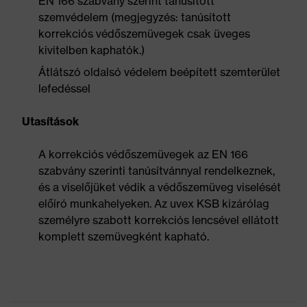
EN 166 szabvány szerint tanúsított
szemvédelem (megjegyzés: tanúsított
korrekciós védőszemüvegek csak üveges
kivitelben kaphatók.)
Átlátszó oldalsó védelem beépített szemterület
lefedéssel
Utasítások
A korrekciós védőszemüvegek az EN 166
szabvány szerinti tanúsítvánnyal rendelkeznek,
és a viselőjüket védik a védőszemüveg viselését
előíró munkahelyeken. Az uvex KSB kizárólag
személyre szabott korrekciós lencsével ellátott
komplett szemüvegként kapható.