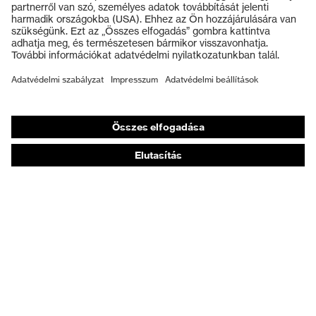
Védősisakok
Védőkesztyűk
Munkavédelmi lábbeli
Személyre szabott egyéni védőeszközök
Légzésvédő álarcok
Hallásvédelem
Védő- és munkaruházat
Terméktanácsadás
Tetőtől talpig: uvex Safety Expert System
Kézvédelem: uvex Chemical Expert System
Légzésvédelem: uvex Respiratory Expert System
Szemvédelem: Védőszemüveg-konfigurátor