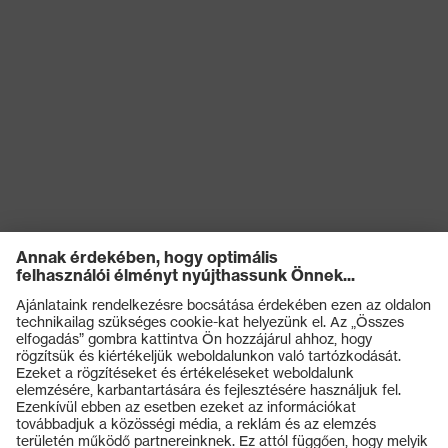
Termékek
Védőszemüvegek