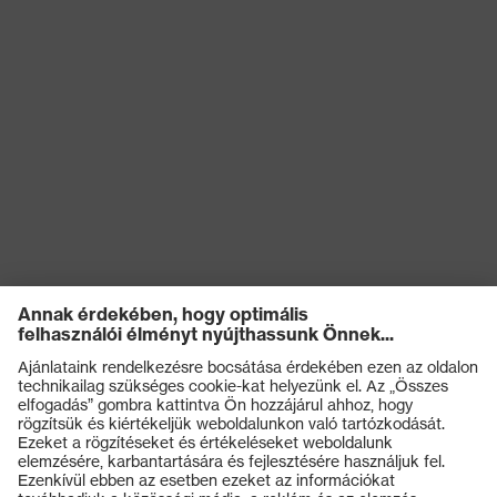
Termékek
Védőszemüvegek