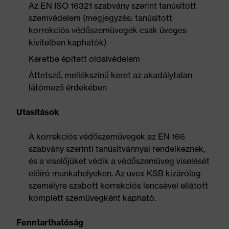
Az EN ISO 16321 szabvány szerint tanúsított
szemvédelem (megjegyzés: tanúsított
korrekciós védőszemüvegek csak üveges
kivitelben kaphatók)
Keretbe épített oldalvédelem
Áttetsző, mellékszínű keret az akadálytalan
látómező érdekében
Utasítások
A korrekciós védőszemüvegek az EN 166
szabvány szerinti tanúsítvánnyal rendelkeznek,
és a viselőjüket védik a védőszemüveg viselését
előíró munkahelyeken. Az uvex KSB kizárólag
személyre szabott korrekciós lencsével ellátott
komplett szemüvegként kapható.
Fenntarthatóság