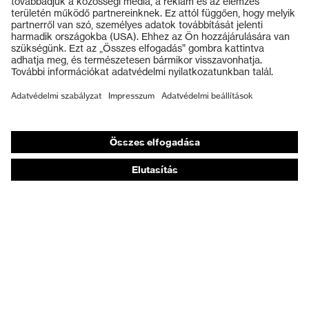
Védősisakok
Védőkesztyűk
Munkavédelmi lábbeli
Személyre szabott egyéni védőeszközök
Légzésvédő álarcok
Hallásvédelem
Védő- és munkaruházat
Terméktanácsadás
Tetőtől talpig: uvex Safety Expert System
Kézvédelem: uvex Chemical Expert System
Légzésvédelem: uvex Respiratory Expert System
Szemvédelem: Védőszemüveg-konfigurátor