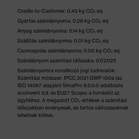
Cradle-to-Customer: 0.43 kg CO₂ eq
Gyártás szénlábnyoma: 0.28 kg CO₂ eq
Anyag szénlábnyoma: 0.14 kg CO₂ eq
Szállítás szénlábnyoma: 0.01 kg CO₂ eq
Csomagolás szénlábnyoma: 0.00 kg CO₂ eq
Szénlábnyom számítási időszaka: 07/2025
Szénlábnyomra vonatkozó jogi tudnivalók:
Számítási módszer: IPCC 2021 GWP 100a (az
ISO 14067 alapján) SimaPro 9.5.0.0 adatbázis
ecoinvent 3.9. és EU27 Scope: a forrástól az
ügyfélhez. A megadott CO₂-értékek a számítási
időszakban érvényesek, és tartós változásoknak
lehetnek kitéve.