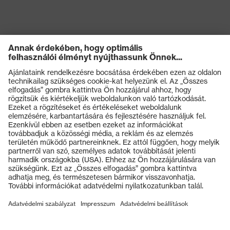
Termékek
Védőszemüvegek
Védősisakok
Védőkesztyűk
Munkavédelmi lábbeli
Személyre szabott egyéni védőeszközök
Légzésvédő álarcok