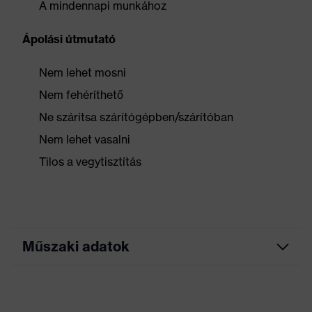
A mindennapi munkához
Ápolási útmutató
Nem lehet mosni
Nem fehéríthető
Ne szárítsa szárítógépben/szárítóban
Nem lehet vasalni
Tilos a vegytisztítás
Műszaki adatok
Keresőszín (szűrő)
sárga