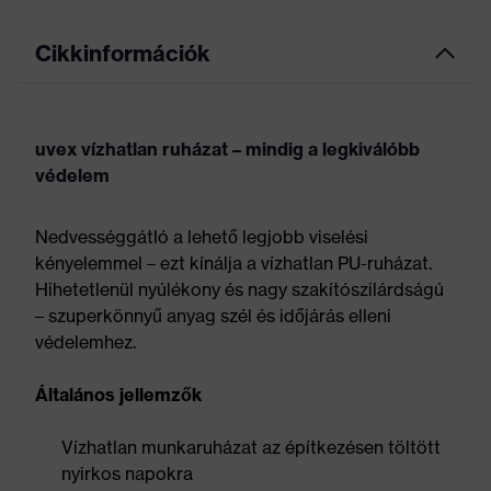
Cikkinformációk
uvex vízhatlan ruházat – mindig a legkiválóbb
védelem
Nedvességgátló a lehető legjobb viselési
kényelemmel – ezt kínálja a vízhatlan PU-ruházat.
Hihetetlenül nyúlékony és nagy szakítószilárdságú
– szuperkönnyű anyag szél és időjárás elleni
védelemhez.
Általános jellemzők
Vízhatlan munkaruházat az építkezésen töltött
nyirkos napokra