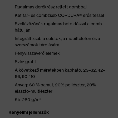
Rugalmas derékrész rejtett gombbal
Két far- és combzseb CORDURA® erősítéssel
Szellőzőzónák rugalmas betoldással a comb
hátulján
Integrált zseb a colstok, a mobiltelefon és a
szerszámok tárolására
Fényvisszaverő elemek
Szín: grafit
A következő méretekben kapható: 23–32, 42–
66, 90–110
Anyag: 60 % pamut, 20% poliészter, 20%
elaszto-multiészter
Kb. 280 g/m²
Kényelmi jellemzők