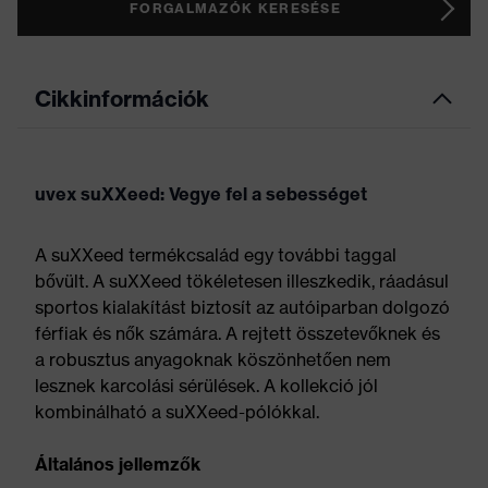
FORGALMAZÓK KERESÉSE
Cikkinformációk
uvex suXXeed: Vegye fel a sebességet
A suXXeed termékcsalád egy további taggal
bővült. A suXXeed tökéletesen illeszkedik, ráadásul
sportos kialakítást biztosít az autóiparban dolgozó
férfiak és nők számára. A rejtett összetevőknek és
a robusztus anyagoknak köszönhetően nem
lesznek karcolási sérülések. A kollekció jól
kombinálható a suXXeed-pólókkal.
Általános jellemzők