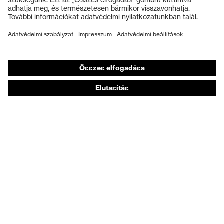
Munkavédelmi lábbeli
Személyre szabott egyéni védőeszközök
Légzésvédő álarcok
Hallásvédelem
Védő- és munkaruházat
Terméktanácsadás
Tetőtől talpig: uvex Safety Expert System
Kézvédelem: uvex Chemical Expert System
Légzésvédelem: uvex Respiratory Expert System
Szemvédelem: Védőszemüveg-konfigurátor
Technológiák
Díjak