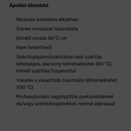
Ápolási útmutató
Mosodai kezelésre alkalmas
Színes mosószer használata
Kímélő mosás 60°C-on
Nem fehéríthető
Szárítógépben/szárítóban való szárítás
lehetséges, alacsony hőmérsékleten (60 °C),
kímélő szárítási folyamattal
Vasalás a vasalótalp maximális hőmérsékletén
(150 °C)
Professzionális vegytisztítás perklóretilénnel
és/vagy szénhidrogénekkel, normál eljárással