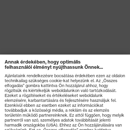
Záródás
Gombos záródás, Cipzár
OEKO-TEX® STANDARD
Tanúsítványok
100 (S20-0516)
Termékek
Védőszemüvegek
Védősisakok
Védőkesztyűk