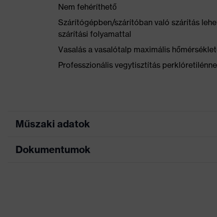
Nem fehéríthető
Szárítógépben/szárítóban való szárítás lehe
szárítási folyamattal
Vasalás a vasalótalp maximális hőmérséklet
Professzionális vegytisztítás perklóretilénn
Műszaki adatok
Dokumentumok
Marketingszín
grafit
Keresőszín (szűrő)
fekete
EK-megfelelőségi nyilatkozat
Rugalmas betétek, Sok 
Kivitel
Szellőzőzónák, Fényvis
Az EK-megfelelőségi nyilatkozat letöltési p