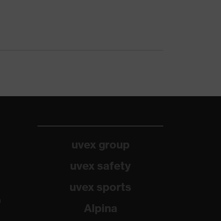
uvex group
uvex safety
uvex sports
a
Alpina