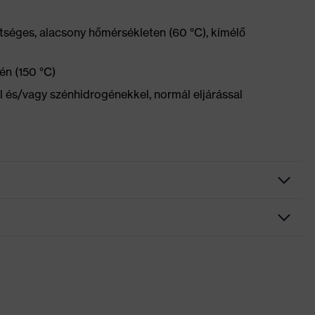
tséges, alacsony hőmérsékleten (60 °C), kímélő
én (150 °C)
el és/vagy szénhidrogénekkel, normál eljárással
zseb, ezek némelyike patenttal ellátva, Rugalmas derékrész,
szaverő dizájnelemek, Térdvédő zsebek
ortálja