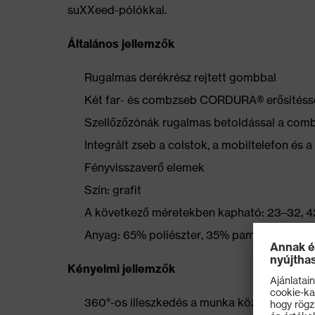
suXXeed-pólókkal.
Általános jellemzők
Rugalmas derékrész rejtett gombbal
Két far- és combzseb CORDURA® erősítéss
Szellőzőzónák rugalmas betoldással a comb
Integrált zseb a colstok, a mobiltelefon és 
Fényvisszaverő elemek
Szín: grafit
A következő méretekben kapható: 23–32, 4
Anyag: 65% poliészter, 35% pamut, kb. 245
Kényelmi jellemzők
360°-os illeszkedés a munka közbeni kénye