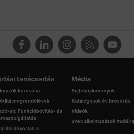
rlási tanácsadás
Média
lmazók keresése
Sajtóközlemények
édiai megrendelések
Katalógusok és brosúrák
add-on: Funkcióbővítés- és
Videók
maszolgáltatás
uvex alkalmazások mobilr
bi kérdése van a