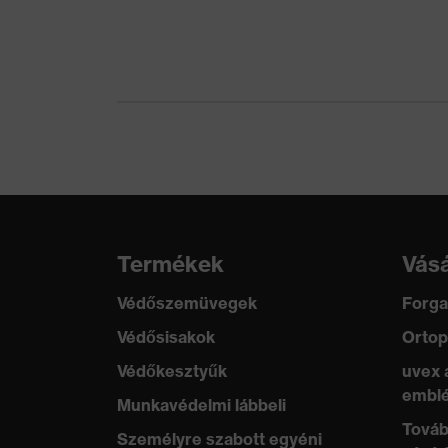
Anyag
poliészter
Felső rész anyaga 3
100 % poliészter
tart. Rész
Záródás anyaga
műanyag
Szabvány
EN 14404:2010
Illeszkedés
Általános fazon
Termékek
Vásá
Termékkategória
Védőruházat
Védőszemüvegek
Forga
Védősisakok
Ortop
Terméktípus-altípusok
Térdvédős ruházat
Védőkesztyűk
uvex 
Terméktípus
Nadrág
emblé
Munkavédelmi lábbeli
Továb
Terméktípus
Személyre szabott egyéni
Cargo nadrág