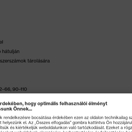
el
 hátulján
a szerszámok tárolására
2–66, 90–110
 g/m²
lemért