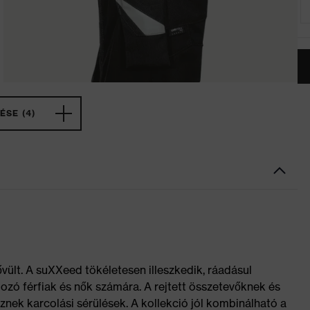
ÉSE (4)
ült. A suXXeed tökéletesen illeszkedik, ráadásul
gozó férfiak és nők számára. A rejtett összetevőknek és
ek karcolási sérülések. A kollekció jól kombinálható a