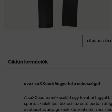
TÖBB BETÖLT
Cikkinformációk
uvex suXXeed: Vegye fel a sebességet
A suXXeed termékcsalád egy további taggal bőv
sportos kialakítást biztosít az autóiparban dol
a robusztus anyagoknak köszönhetően nem leszn