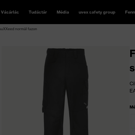
Vásárlás
Tudástár
Média
uvex safety group
Fenn
 suXXeed normál fazon
F
s
Ci
E
Mé