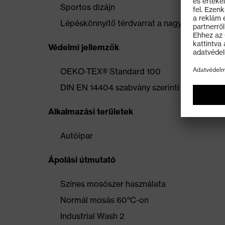
Sportos dizájn
Lépéskönnyítő térdvarrat a nagyobb mozg
Védelmi jellemzők
OEKO-TEX® Standard 100
DIN EN 14404 szabvány szerinti 2-es típusú
Alkalmazási területek
Autóipar
Ápolási útmutató
Színes mosószer használata
Normál mosás 60°C-on
Industrial Wash 2