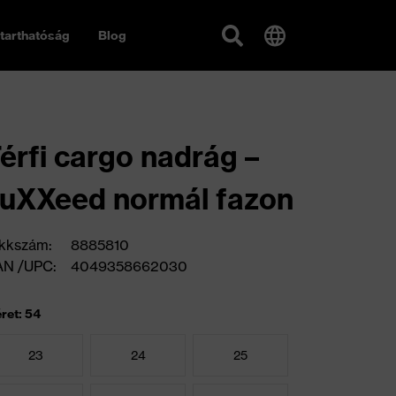
tarthatóság
Blog
érfi cargo nadrág –
uXXeed normál fazon
kkszám:
8885810
AN /UPC:
4049358662030
ret: 54
23
24
25