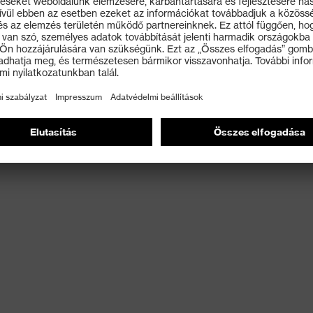
ásszabadság érdekében
 2. szintű térdvédelemmel