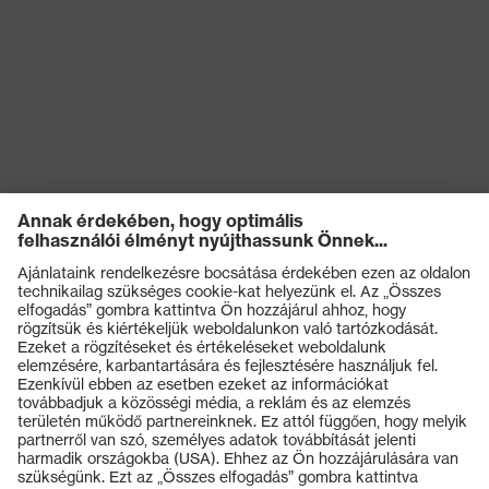
Termékek
Védőszemüvegek
Védősisakok
Védőkesztyűk