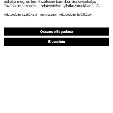
Munkavédelmi lábbeli
Személyre szabott egyéni védőeszközök
Légzésvédő álarcok
Hallásvédelem
Védő- és munkaruházat
Terméktanácsadás
Tetőtől talpig: uvex Safety Expert System
Kézvédelem: uvex Chemical Expert System
Légzésvédelem: uvex Respiratory Expert System
Szemvédelem: Védőszemüveg-konfigurátor
Technológiák
Díjak