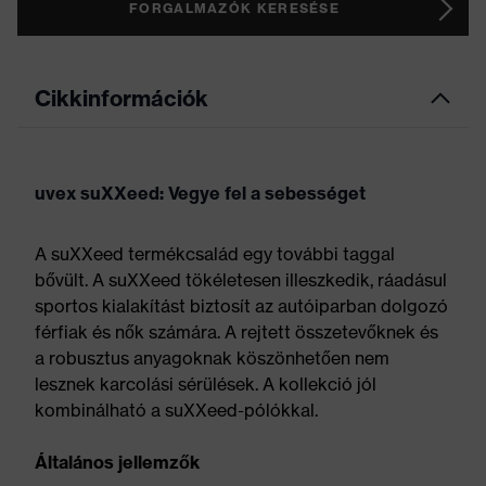
FORGALMAZÓK KERESÉSE
Cikkinformációk
uvex suXXeed: Vegye fel a sebességet
A suXXeed termékcsalád egy további taggal
bővült. A suXXeed tökéletesen illeszkedik, ráadásul
sportos kialakítást biztosít az autóiparban dolgozó
férfiak és nők számára. A rejtett összetevőknek és
a robusztus anyagoknak köszönhetően nem
lesznek karcolási sérülések. A kollekció jól
kombinálható a suXXeed-pólókkal.
Általános jellemzők