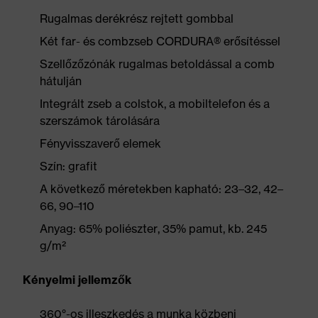
Rugalmas derékrész rejtett gombbal
Két far- és combzseb CORDURA® erősítéssel
Szellőzőzónák rugalmas betoldással a comb
hátulján
Integrált zseb a colstok, a mobiltelefon és a
szerszámok tárolására
Fényvisszaverő elemek
Szín: grafit
A következő méretekben kapható: 23–32, 42–
66, 90–110
Anyag: 65% poliészter, 35% pamut, kb. 245
g/m²
Kényelmi jellemzők
360°-os illeszkedés a munka közbeni