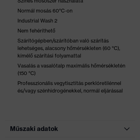
Színes mosószer használata
Normál mosás 60°C-on
Industrial Wash 2
Nem fehéríthető
Szárítógépben/szárítóban való szárítás
lehetséges, alacsony hőmérsékleten (60 °C),
kímélő szárítási folyamattal
Vasalás a vasalótalp maximális hőmérsékletén
(150 °C)
Professzionális vegytisztítás perklóretilénnel
és/vagy szénhidrogénekkel, normál eljárással
Műszaki adatok