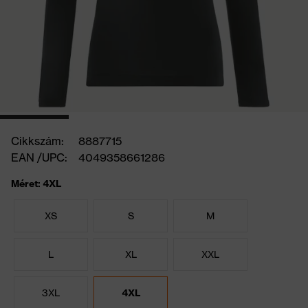
Cikkszám:
8887715
EAN /UPC:
4049358661286
Méret: 4XL
XS
S
M
L
XL
XXL
3XL
4XL