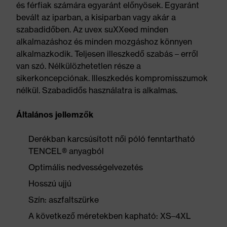
és férfiak számára egyaránt előnyösek. Egyaránt
bevált az iparban, a kisiparban vagy akár a
szabadidőben. Az uvex suXXeed minden
alkalmazáshoz és minden mozgáshoz könnyen
alkalmazkodik. Teljesen illeszkedő szabás – erről
van szó. Nélkülözhetetlen része a
sikerkoncepciónak. Illeszkedés kompromisszumok
nélkül. Szabadidős használatra is alkalmas.
Általános jellemzők
Derékban karcsúsított női póló fenntartható
TENCEL® anyagból
Optimális nedvességelvezetés
Hosszú ujjú
Szín: aszfaltszürke
A következő méretekben kapható: XS–4XL