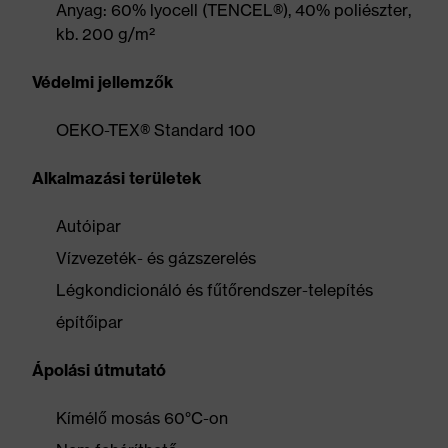
Anyag: 60% lyocell (TENCEL®), 40% poliészter,
kb. 200 g/m²
Védelmi jellemzők
OEKO-TEX® Standard 100
Alkalmazási területek
Autóipar
Vízvezeték- és gázszerelés
Légkondicionáló és fűtőrendszer-telepítés
építőipar
Ápolási útmutató
Kímélő mosás 60°C-on