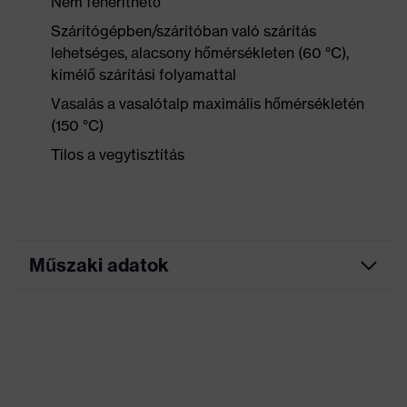
Nem fehéríthető
Szárítógépben/szárítóban való szárítás
lehetséges, alacsony hőmérsékleten (60 °C),
kímélő szárítási folyamattal
Vasalás a vasalótalp maximális hőmérsékletén
(150 °C)
Tilos a vegytisztítás
Műszaki adatok
Marketingszín
antracit
Keresőszín (szűrő)
szürke
Kivitel
Kerek nyakkivágás