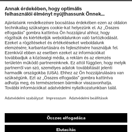
Termékek
Védőszemüvegek
Védősisakok
Védőkesztyűk
Munkavédelmi lábbeli
Személyre szabott egyéni védőeszközök
Légzésvédő álarcok
Hallásvédelem
Védő- és munkaruházat