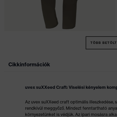
TÖBB BETÖLT
Cikkinformációk
uvex suXXeed Craft: Viselési kényelem kom
Az uvex suXXeed craft optimális illeszkedése, 
rendkívül meggyőző. Mindezt fenntartható anyag
környezetünket is védjük. Az ipari mosásra alk