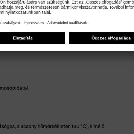
kőműves stb.)
ó mosóoldatot
tséges, alacsony hőmérsékleten (60 °C), kímélő