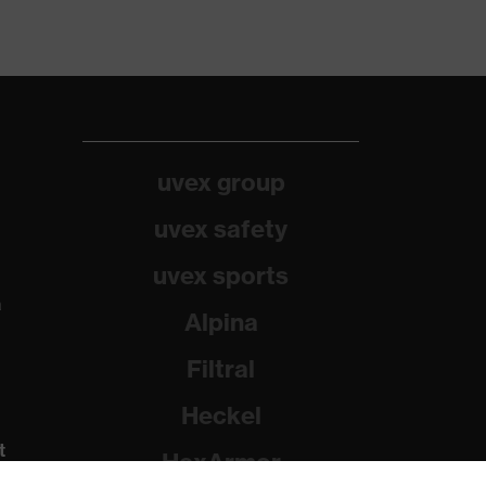
uvex group
uvex safety
uvex sports
a
Alpina
Filtral
Heckel
t
HexArmor