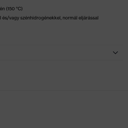
én (150 °C)
el és/vagy szénhidrogénekkel, normál eljárással
zseb, ezek némelyike patenttal ellátva, Rugalmas derékrész,
lemek, Térdvédő zsebek, Térderősítés