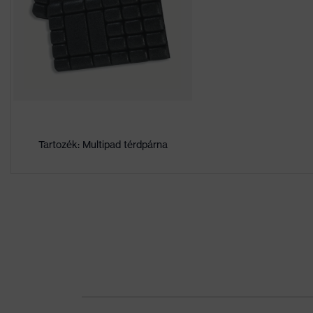
Négyzetmétertömeg
265
Nem
Férfi
Anyag
Elasthan®, Poliészter (ú
Felső rész anyaga 1
90 % Poliészter (újraha
tart. Rész
Tartozék: Multipad térdpárna
Anyag
poliamid
Felső rész anyaga 2
100 % poliamid
tart. Rész
Anyag
poliészter
Felső rész anyaga 3
100 % poliészter
tart. Rész
Záródás anyaga
műanyag, fém