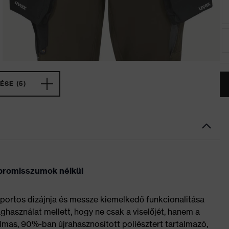
ÉSE (5)
promisszumok nélkül
sportos dizájnja és messze kiemelkedő funkcionalitása
használat mellett, hogy ne csak a viselőjét, hanem a
almas, 90%-ban újrahasznosított poliésztert tartalmazó,