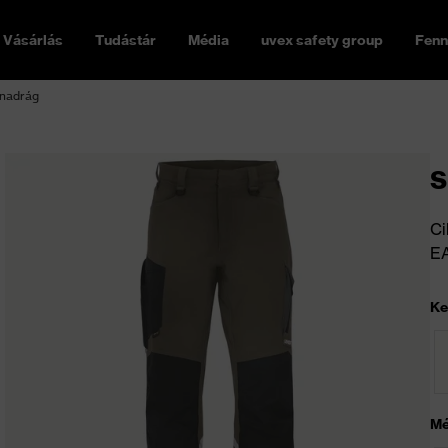
Vásárlás
Tudástár
Média
uvex safety group
Fenn
 nadrág
s
Ci
E
Ke
Mé