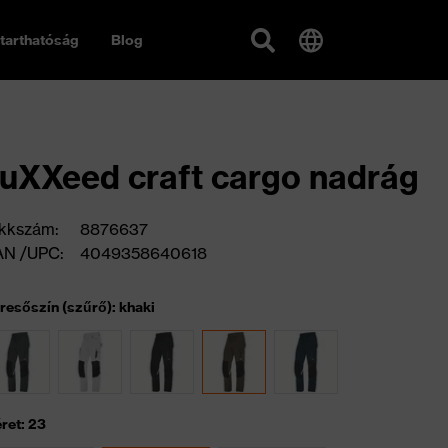
tarthatóság
Blog
uXXeed craft cargo nadrág
kkszám:
8876637
AN /UPC:
4049358640618
resőszín (szűrő): khaki
ret: 23