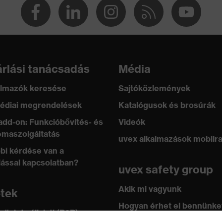
rlási tanácsadás
Média
lmazók keresése
Sajtóközlemények
édiai megrendelések
Katalógusok és brosúrák
add-on: Funkcióbővítés- és
Videók
maszolgáltatás
uvex alkalmazások mobilr
bi kérdése van a
lással kapcsolatban?
uvex safety group
bos záródás, Cipzár
Akik mi vagyunk
100 (24.HDE.31919)
etek
Hogyan érhet el bennünke
 üzlet vállalati (B2B)