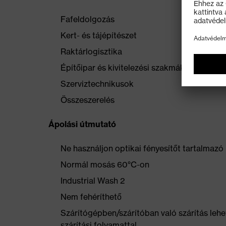
Fafeldolgozás
Kert- és tájépítészet
Raktárlogisztika
Építőipar és kivitelezési szakmák (burkoló, 
Szerviztechnikusok
Összeszerelés
Ápolási útmutató
Ne használjon optikai fényesítőt tartalmaz
Normál mosás 60°C-on
Industrial Wash 2
Nem fehéríthető
Szárítógépben/szárítóban való szárítás lehe
szárítási folyamattal