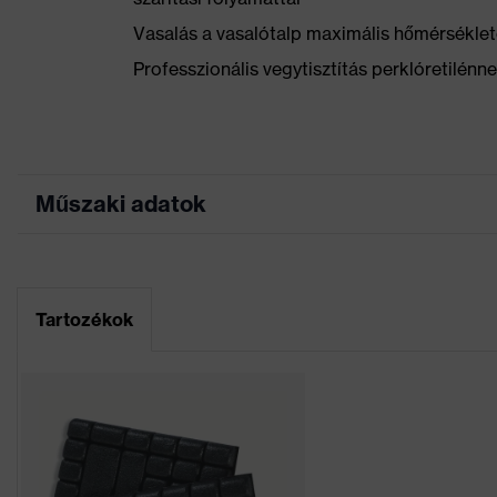
Vasalás a vasalótalp maximális hőmérséklet
Professzionális vegytisztítás perklóretilénn
Műszaki adatok
Marketingszín
khaki
Rugalmas betétek, Sok 
Tartozékok
Kivitel
Fényvisszaverő dizájne
Jelölés termékcsalád
uvex suXXeed craft
Munkakörnyezetekhez
száraz, poros
megfelelő