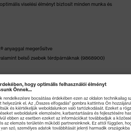
 optimális viselési élményt biztosít minden munka és
® anyaggal megerősítve
valamint belső zsebek térdpárnáknak (9868900)
yújtható rugalmas anyagnak köszönhetően