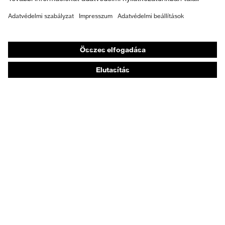
Személyre szabott egyéni védőeszközök
Légzésvédő álarcok
Hallásvédelem
Védő- és munkaruházat
Terméktanácsadás
Tetőtől talpig: uvex Safety Expert System
Kézvédelem: uvex Chemical Expert System
Légzésvédelem: uvex Respiratory Expert System
Szemvédelem: Védőszemüveg-konfigurátor
Technológiák
Díjak