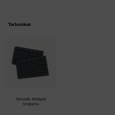
Marketingszín
antracit
Keresőszín (szűrő)
szürke
Tartozékok
Rugalmas betétek, Sok
zseb, ezek némelyike
patenttal ellátva,
Kivitel
Rugalmas derékrész,
Fényvisszaverő
dizájnelemek, Térdvédő
zsebek, Térderősítés
Jelölés termékcsalád
uvex suXXeed craft
Munkakörnyezetekhez
száraz, poros
megfelelő
Tartozék: Multipad
térdpárna
Négyzetmétertömeg
265