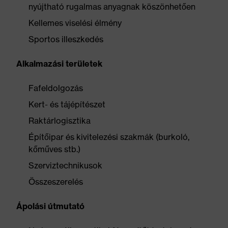
nyújtható rugalmas anyagnak köszönhetően
Kellemes viselési élmény
Sportos illeszkedés
Alkalmazási területek
Fafeldolgozás
Kert- és tájépítészet
Raktárlogisztika
Építőipar és kivitelezési szakmák (burkoló,
kőműves stb.)
Szerviztechnikusok
Összeszerelés
Ápolási útmutató