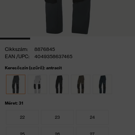
Cikkszám:
8876845
EAN /UPC:
4049358637465
Keresőszín (szűrő): antracit
Méret: 31
22
23
24
25
26
27