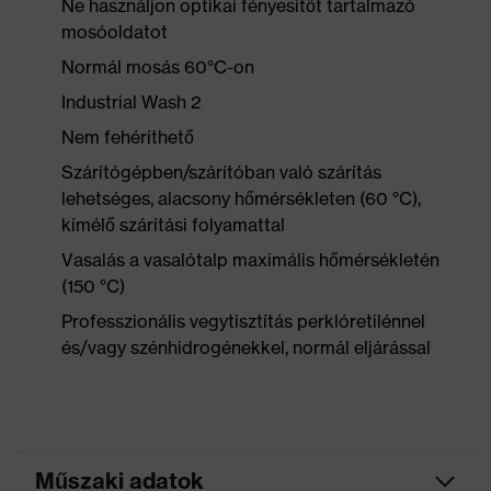
Ne használjon optikai fényesítőt tartalmazó
mosóoldatot
Normál mosás 60°C-on
Industrial Wash 2
Nem fehéríthető
Szárítógépben/szárítóban való szárítás
lehetséges, alacsony hőmérsékleten (60 °C),
kímélő szárítási folyamattal
Vasalás a vasalótalp maximális hőmérsékletén
(150 °C)
Professzionális vegytisztítás perklóretilénnel
és/vagy szénhidrogénekkel, normál eljárással
Műszaki adatok