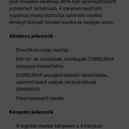
ipari mosásra alkalmas, 90%-ban újrahasznosított
poliésztert tartalmazó, 4 irányban nyújtható
rugalmas anyag biztosítja optimális viselési
élményt biztosít minden munka és mozgás során.
Általános jellemzők
Elasztikus cargo nadrág
Két far- és combzseb, mindegyik CORDURA®
anyaggal megerősítve
CORDURA® anyagból készült térderősítés,
valamint belső zsebek térdpárnáknak
(9868900)
Fényvisszaverő részek
Kényelmi jellemzők
A legjobb viselési kényelem a 4 irányban