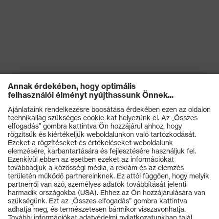
Termékek
Védőszemüvegek
Védősisakok
Védőkesztyűk
Munkavédelmi lábbeli