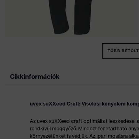
TÖBB BETÖLT
Cikkinformációk
uvex suXXeed Craft: Viselési kényelem kom
Az uvex suXXeed craft optimális illeszkedése, 
rendkívül meggyőző. Mindezt fenntartható anyag
környezetünket is védjük. Az ipari mosásra alk