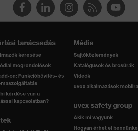
rlási tanácsadás
Média
lmazók keresése
Sajtóközlemények
édiai megrendelések
Katalógusok és brosúrák
add-on: Funkcióbővítés- és
Videók
maszolgáltatás
uvex alkalmazások mobilr
bi kérdése van a
lással kapcsolatban?
uvex safety group
bos záródás, Cipzár
Akik mi vagyunk
100 (24.HDE.31919)
etek
Hogyan érhet el bennünke
 üzlet vállalati (B2B)