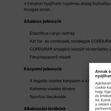
4 irányban nyújtható rugalmas anyag biztosítja
mozgás során.
Általános jellemzők
Elasztikus cargo nadrág
Két far- és combzseb, mindegyik CORDURA
CORDURA® anyagból készült térderősítés, 
Fényvisszaverő részek
Kényelmi jellemzők
A legjobb viselési kényelem a 4 irányban n
Kellemes viselési élmény
Sportos illeszkedés
Alkalmazási területek