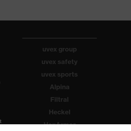
uvex group
uvex safety
uvex sports
a
Alpina
Filtral
Heckel
t
HexArmor