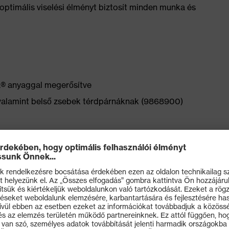
 optimális viselési élményt biztosít minden munka és
® anyaggal megerősítve
valamint belső zsebek térdpárnáknak (9868900)
yújtható rugalmas anyagnak köszönhetően