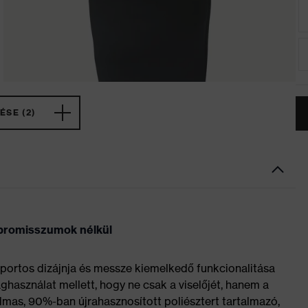
ÉSE (2)
promisszumok nélkül
sportos dizájnja és messze kiemelkedő funkcionalitása
használat mellett, hogy ne csak a viselőjét, hanem a
almas, 90%-ban újrahasznosított poliésztert tartalmazó,