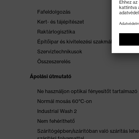
Fafeldolgozás
Kert- és tájépítészet
Raktárlogisztika
Építőipar és kivitelezési szakmák (burkoló, 
Szerviztechnikusok
Összeszerelés
Ápolási útmutató
Ne használjon optikai fényesítőt tartalmaz
Normál mosás 60°C-on
Industrial Wash 2
Nem fehéríthető
Szárítógépben/szárítóban való szárítás lehe
szárítási folyamattal