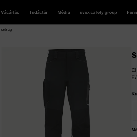
Vásárlás
Tudástár
Média
uvex safety group
Fenn
 nadrág
s
Ci
E
Ke
Mé