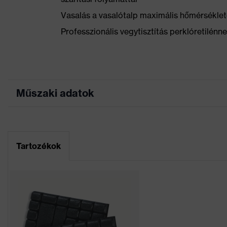
Vasalás a vasalótalp maximális hőmérséklet
Professzionális vegytisztítás perklóretilénn
Műszaki adatok
Marketingszín
grafit
Keresőszín (szűrő)
fekete
Tartozékok
Rugalmas betétek, Sok 
Kivitel
Fényvisszaverő dizájne
Jelölés termékcsalád
uvex suXXeed craft
Munkakörnyezetekhez