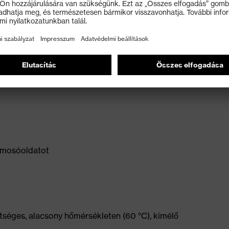
kőműves stb.)
ó mosóoldatot
tséges, alacsony hőmérsékleten (60 °C), kímélő