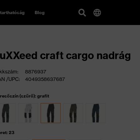
tarthatóság
Blog
uXXeed craft cargo nadrág
kkszám:
8876937
AN /UPC:
4049358637687
resőszín (szűrő): grafit
ret: 23