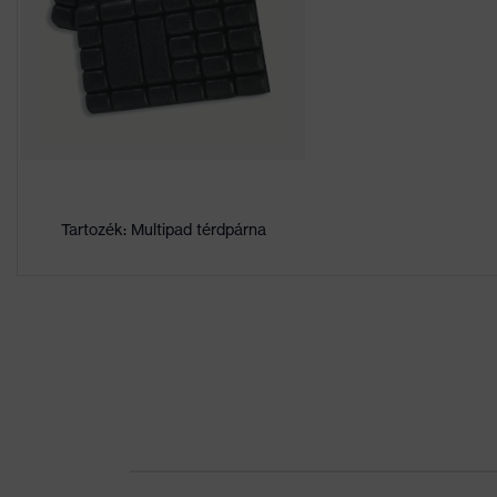
száraz, poros
megfelelő
Négyzetmétertömeg
265
Nem
Férfi
Anyag
Elasthan®, Poliészter (ú
Felső rész anyaga 1
90 % Poliészter (újraha
Tartozék: Multipad térdpárna
tart. Rész
Anyag
poliamid
Felső rész anyaga 2
100 % poliamid
tart. Rész
Anyag
poliészter
Felső rész anyaga 3
100 % poliészter
tart. Rész