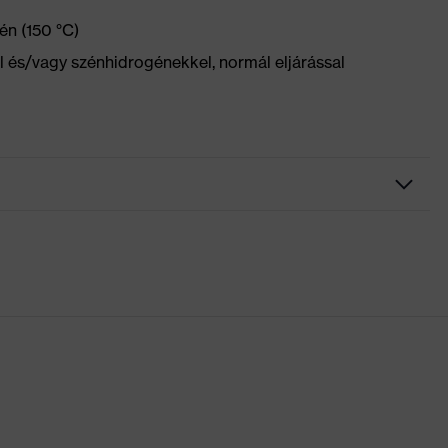
én (150 °C)
el és/vagy szénhidrogénekkel, normál eljárással
zseb, ezek némelyike patenttal ellátva, Rugalmas derékrész,
lemek, Térdvédő zsebek, Térderősítés