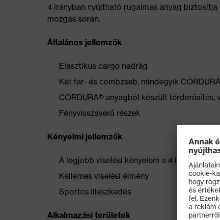
4 irányban nyújtható rugalmas anyag biztosítja
mozgás során.
Általános jellemzők
Elasztikus cargo nadrág
Két far- és combzseb, mindegyik CORDURA
CORDURA® anyagból készült térderősítés, 
Fényvisszaverő részek
Kényelmi jellemzők
A legjobb viselési kényelem a 4 irányban n
Kellemes viselési élmény
Sportos illeszkedés
Alkalmazási területek