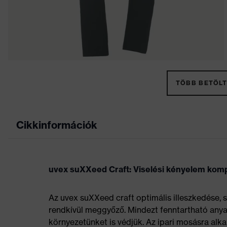
TÖBB BETÖLT
Cikkinformációk
uvex suXXeed Craft: Viselési kényelem kom
Az uvex suXXeed craft optimális illeszkedése, 
rendkívül meggyőző. Mindezt fenntartható anyag
környezetünket is védjük. Az ipari mosásra alk