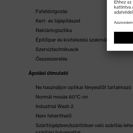
Fafeldolgozás
Kert- és tájépítészet
Raktárlogisztika
Építőipar és kivitelezési szakmák (burkoló, 
Szerviztechnikusok
Összeszerelés
Ápolási útmutató
Ne használjon optikai fényesítőt tartalmaz
Normál mosás 60°C-on
Industrial Wash 2
Nem fehéríthető
Szárítógépben/szárítóban való szárítás lehe
szárítási folyamattal