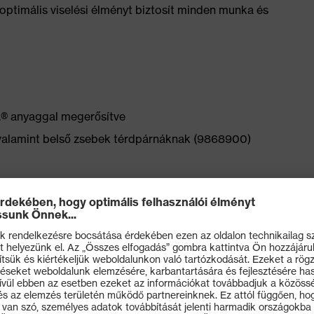
 optimális viselési élményt biztosít minden munka és
® anyaggal megerősítve
valamint belső zsebek térdpárnáknak (9868900)
yújtható rugalmas anyagnak köszönhetően