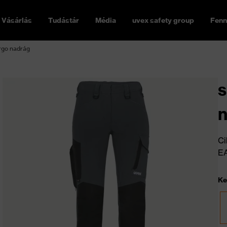
Vásárlás
Tudástár
Média
uvex safety group
Fenn
rgo nadrág
s
Ci
E
Ke