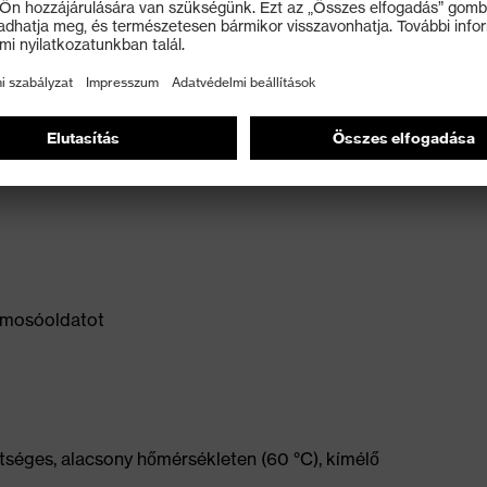
kőműves stb.)
ó mosóoldatot
tséges, alacsony hőmérsékleten (60 °C), kímélő