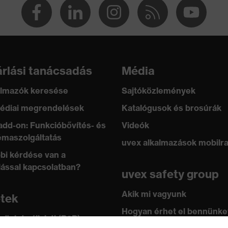
rlási tanácsadás
Média
lmazók keresése
Sajtóközlemények
édiai megrendelések
Katalógusok és brosúrák
add-on: Funkcióbővítés- és
Videók
maszolgáltatás
uvex alkalmazások mobilr
bi kérdése van a
lással kapcsolatban?
uvex safety group
bos záródás, Cipzár
Akik mi vagyunk
100 (24.HDE.31919)
etek
Hogyan érhet el bennünke
 üzlet vállalati (B2B)