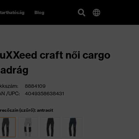
tarthatóság
Blog
uXXeed craft női cargo
nadrág
kkszám:
8884109
AN /UPC:
4049358638431
resőszín (szűrő): antracit