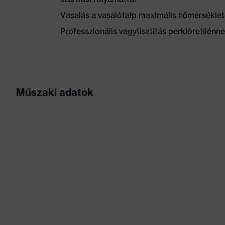
Vasalás a vasalótalp maximális hőmérséklet
Professzionális vegytisztítás perklóretilénn
Műszaki adatok
Marketingszín
antracit
Keresőszín (szűrő)
szürke
Sok zseb, ezek némelyi
Kivitel
dizájnelemek, Térdvédő
Jelölés termékcsalád
uvex suXXeed craft
Munkakörnyezetekhez