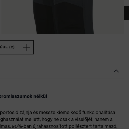
ÉSE (2)
promisszumok nélkül
sportos dizájnja és messze kiemelkedő funkcionalitása
használat mellett, hogy ne csak a viselőjét, hanem a
almas, 90%-ban újrahasznosított poliésztert tartalmazó,