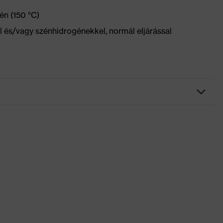
én (150 °C)
el és/vagy szénhidrogénekkel, normál eljárással
ke patenttal ellátva, Rugalmas derékrész, Fényvisszaverő
 zsebek, Térderősítés