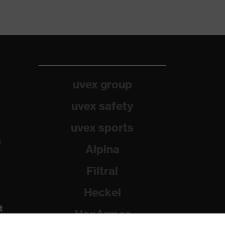
uvex group
uvex safety
uvex sports
a
Alpina
Filtral
Heckel
t
HexArmor