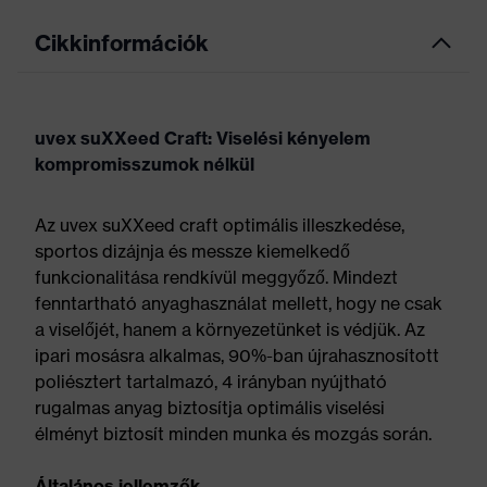
Cikkinformációk
uvex suXXeed Craft: Viselési kényelem
kompromisszumok nélkül
Az uvex suXXeed craft optimális illeszkedése,
sportos dizájnja és messze kiemelkedő
funkcionalitása rendkívül meggyőző. Mindezt
fenntartható anyaghasználat mellett, hogy ne csak
a viselőjét, hanem a környezetünket is védjük. Az
ipari mosásra alkalmas, 90%-ban újrahasznosított
poliésztert tartalmazó, 4 irányban nyújtható
rugalmas anyag biztosítja optimális viselési
élményt biztosít minden munka és mozgás során.
Általános jellemzők