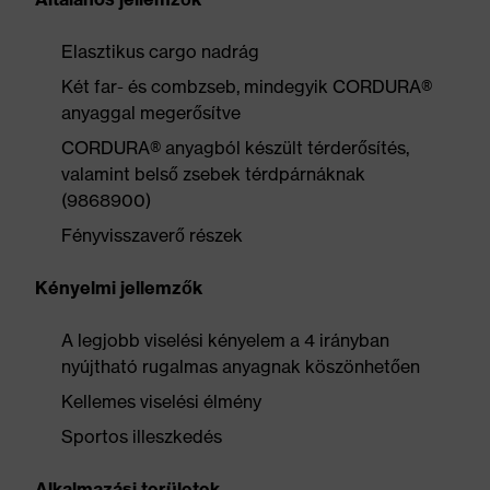
Elasztikus cargo nadrág
Két far- és combzseb, mindegyik CORDURA®
anyaggal megerősítve
CORDURA® anyagból készült térderősítés,
valamint belső zsebek térdpárnáknak
(9868900)
Fényvisszaverő részek
Kényelmi jellemzők
A legjobb viselési kényelem a 4 irányban
nyújtható rugalmas anyagnak köszönhetően
Kellemes viselési élmény
Sportos illeszkedés
Alkalmazási területek