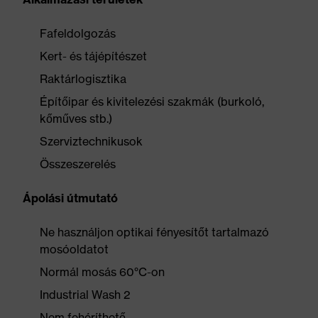
Fafeldolgozás
Kert- és tájépítészet
Raktárlogisztika
Építőipar és kivitelezési szakmák (burkoló,
kőműves stb.)
Szerviztechnikusok
Összeszerelés
Ápolási útmutató
Ne használjon optikai fényesítőt tartalmazó
mosóoldatot
Normál mosás 60°C-on
Industrial Wash 2
Nem fehéríthető