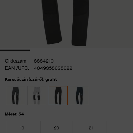
Cikkszám:
8884210
EAN /UPC:
4049358638622
Keresőszín (szűrő): grafit
Méret: 54
19
20
21