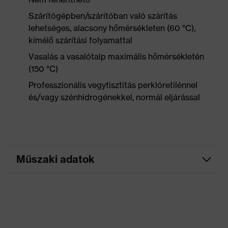
Szárítógépben/szárítóban való szárítás
lehetséges, alacsony hőmérsékleten (60 °C),
kímélő szárítási folyamattal
Vasalás a vasalótalp maximális hőmérsékletén
(150 °C)
Professzionális vegytisztítás perklóretilénnel
és/vagy szénhidrogénekkel, normál eljárással
Műszaki adatok
Marketingszín
grafit
Keresőszín (szűrő)
fekete