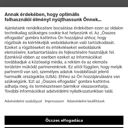
Termékek
Védőszemüvegek
Védősisakok
Védőkesztyűk
Munkavédelmi lábbeli
Személyre szabott egyéni védőeszközök
Légzésvédő álarcok
Hallásvédelem