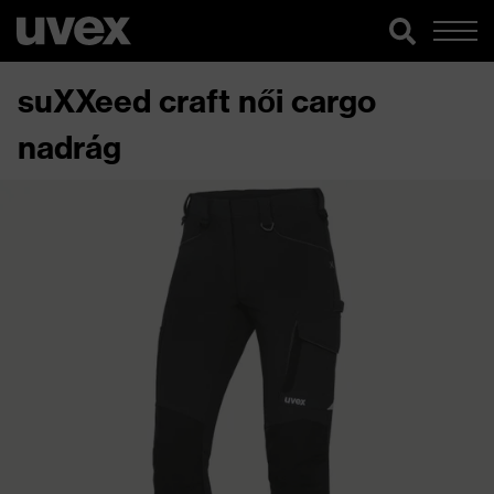
suXXeed craft női cargo
nadrág