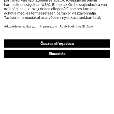
Védőkesztyűk
Munkavédelmi lábbeli
Személyre szabott egyéni védőeszközök
Légzésvédő álarcok
Hallásvédelem
Védő- és munkaruházat
Terméktanácsadás
Tetőtől talpig: uvex Safety Expert System
Kézvédelem: uvex Chemical Expert System
Légzésvédelem: uvex Respiratory Expert System
Szemvédelem: Védőszemüveg-konfigurátor
Technológiák