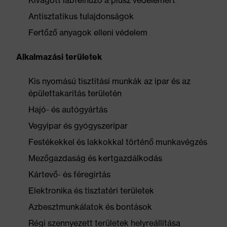
Kivágott lábfelhúzó a plusz védelemért
Antisztatikus tulajdonságok
Fertőző anyagok elleni védelem
Alkalmazási területek
Kis nyomású tisztítási munkák az ipar és az
épülettakarítás területén
Hajó- és autógyártás
Vegyipar és gyógyszeripar
Festékekkel és lakkokkal történő munkavégzés
Mezőgazdaság és kertgazdálkodás
Kártevő- és féregirtás
Elektronika és tisztatéri területek
Azbesztmunkálatok és bontások
Régi szennyezett területek helyreállítása