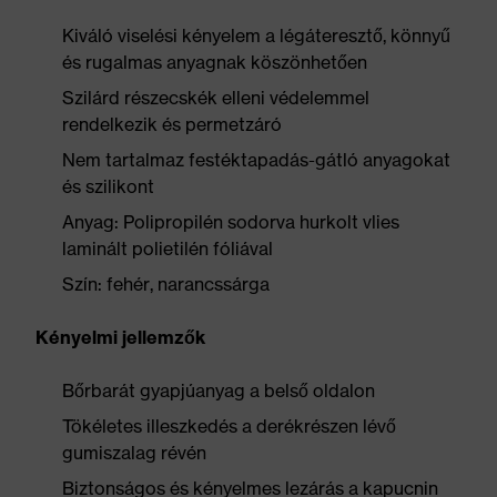
Kiváló viselési kényelem a légáteresztő, könnyű
és rugalmas anyagnak köszönhetően
Szilárd részecskék elleni védelemmel
rendelkezik és permetzáró
Nem tartalmaz festéktapadás-gátló anyagokat
és szilikont
Anyag: Polipropilén sodorva hurkolt vlies
laminált polietilén fóliával
Szín: fehér, narancssárga
Kényelmi jellemzők
Bőrbarát gyapjúanyag a belső oldalon
Tökéletes illeszkedés a derékrészen lévő
gumiszalag révén
Biztonságos és kényelmes lezárás a kapucnin