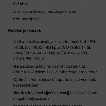
és&nbsp
A ruhaujjon lévő gumiszalagok révén
Kétutas cipzár
Védelmi jellemzők
A következő szabványok szerint tanúsított: EN
14126, EN 14605 – 4B típus, ISO 13982-1 – 5B
típus, EN 13034 – 6B típus, EN 1149-5, DIN
32781, EN 1073-2
Narancssárga felülragasztott varratok az
optimális védelem és a jó láthatóság érdekében
Optimális védelem az öntapadó cipzárvédőnek
köszönhetően
Hurok a középső ujjnál a ruhaujj felcsúszásának
megakadályozására