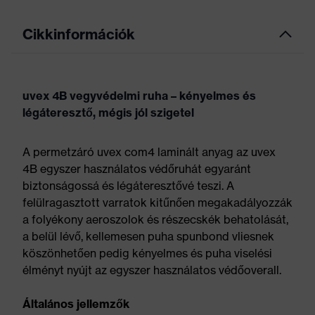
Cikkinformációk
uvex 4B vegyvédelmi ruha – kényelmes és
légáteresztő, mégis jól szigetel
A permetzáró uvex com4 laminált anyag az uvex
4B egyszer használatos védőruhát egyaránt
biztonságossá és légáteresztővé teszi. A
felülragasztott varratok kitűnően megakadályozzák
a folyékony aeroszolok és részecskék behatolását,
a belül lévő, kellemesen puha spunbond vliesnek
köszönhetően pedig kényelmes és puha viselési
élményt nyújt az egyszer használatos védőoverall.
Általános jellemzők