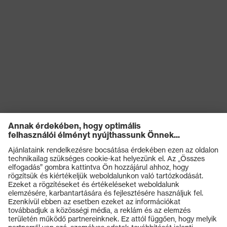
Termékek
Védőszemüvegek
Védősisakok