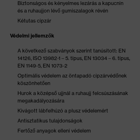
Biztonságos és kényelmes lezárás a kapucnin
és a ruhaujjon lévő gumiszalagok révén
Kétutas cipzár
Védelmi jellemzők
A következő szabványok szerint tanúsított: EN
14126, ISO 13982-1 – 5. típus, EN 13034 – 6. típus,
EN 1149-5, EN 1073-2
Optimális védelem az öntapadó cipzárvédőnek
köszönhetően
Hurok a középső ujjnál a ruhaujj felcsúszásának
megakadályozására
Kivágott lábfelhúzó a plusz védelemért
Antisztatikus tulajdonságok
Fertőző anyagok elleni védelem