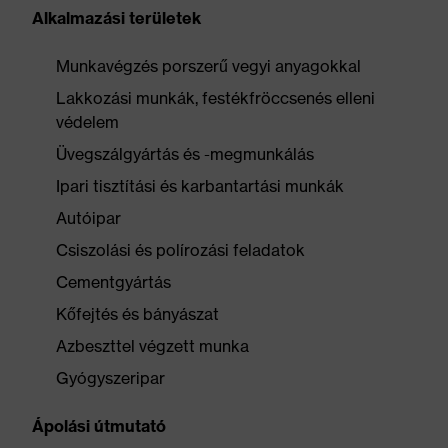
Alkalmazási területek
Munkavégzés porszerű vegyi anyagokkal
Lakkozási munkák, festékfröccsenés elleni
védelem
Üvegszálgyártás és -megmunkálás
Ipari tisztítási és karbantartási munkák
Autóipar
Csiszolási és polírozási feladatok
Cementgyártás
Kőfejtés és bányászat
Azbeszttel végzett munka
Gyógyszeripar
Ápolási útmutató