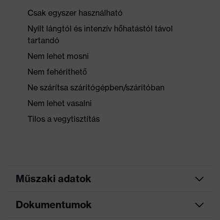
Csak egyszer használható
Nyílt lángtól és intenzív hőhatástól távol
tartandó
Nem lehet mosni
Nem fehéríthető
Ne szárítsa szárítógépben/szárítóban
Nem lehet vasalni
Tilos a vegytisztítás
Műszaki adatok
Dokumentumok
Gumibevonat a kapucnin,
valamint a karok és a