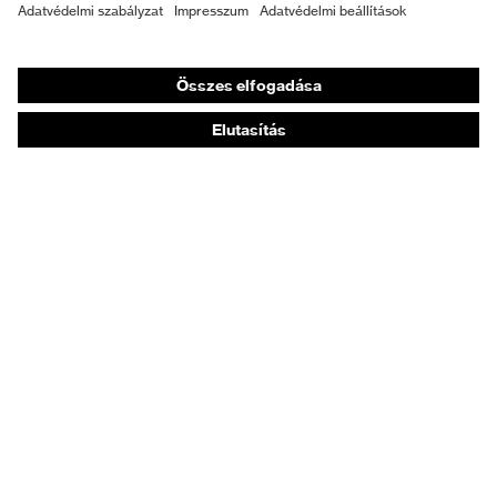
Személyre szabott egyéni védőeszközök
Légzésvédő álarcok
Hallásvédelem
Védő- és munkaruházat
Terméktanácsadás
Tetőtől talpig: uvex Safety Expert System
Kézvédelem: uvex Chemical Expert System
Légzésvédelem: uvex Respiratory Expert System
Szemvédelem: Védőszemüveg-konfigurátor
Technológiák
Díjak
Vásárlási tanácsadás