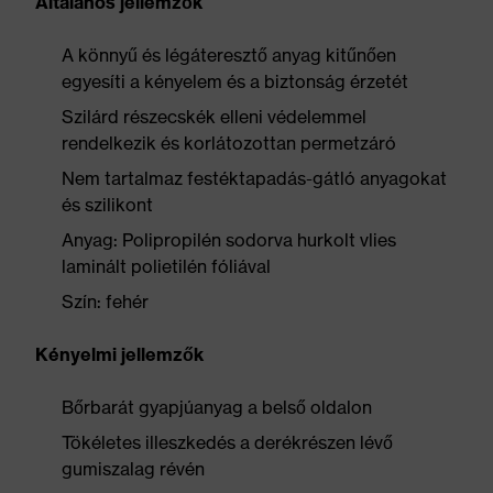
Általános jellemzők
A könnyű és légáteresztő anyag kitűnően
egyesíti a kényelem és a biztonság érzetét
Szilárd részecskék elleni védelemmel
rendelkezik és korlátozottan permetzáró
Nem tartalmaz festéktapadás-gátló anyagokat
és szilikont
Anyag: Polipropilén sodorva hurkolt vlies
laminált polietilén fóliával
Szín: fehér
Kényelmi jellemzők
Bőrbarát gyapjúanyag a belső oldalon
Tökéletes illeszkedés a derékrészen lévő
gumiszalag révén