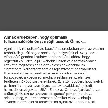
Termékek
Védőszemüvegek
Védősisakok
Védőkesztyűk
Munkavédelmi lábbeli