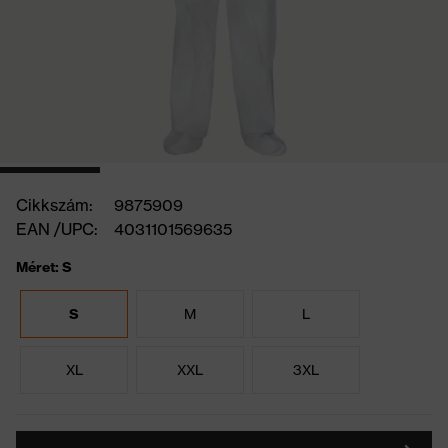
Cikkszám:
9875909
EAN /UPC:
4031101569635
Méret: S
S
M
L
XL
XXL
3XL