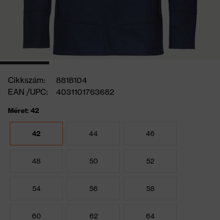
Cikkszám:
8818104
EAN /UPC:
4031101763682
Méret: 42
42
44
46
48
50
52
54
56
58
60
62
64