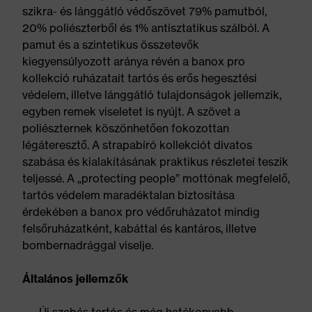
szikra- és lánggátló védőszövet 79% pamutból,
20% poliészterből és 1% antisztatikus szálból. A
pamut és a szintetikus összetevők
kiegyensúlyozott aránya révén a banox pro
kollekció ruházatait tartós és erős hegesztési
védelem, illetve lánggátló tulajdonságok jellemzik,
egyben remek viseletet is nyújt. A szövet a
poliészternek köszönhetően fokozottan
légáteresztő. A strapabíró kollekciót divatos
szabása és kialakításának praktikus részletei teszik
teljessé. A „protecting people” mottónak megfelelő,
tartós védelem maradéktalan biztosítása
érdekében a banox pro védőruházatot mindig
felsőruházatként, kabáttal és kantáros, illetve
bombernadrággal viselje.
Általános jellemzők