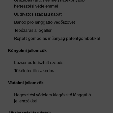
Új szabás tartós és még hatékonyabb
hegesztési védelemmel
Új, divatos szabású kabát
Banox pro lánggátló védőszövet
Tépőzáras állógallér
Rejtett gombolás műanyag patentgombokkal
Kényelmi jellemzők
Lezser és letisztult szabás
Tökéletes illeszkedés
Védelmi jellemzők
Hegesztési védelem kiegészítő lánggátló
jellemzőkkel