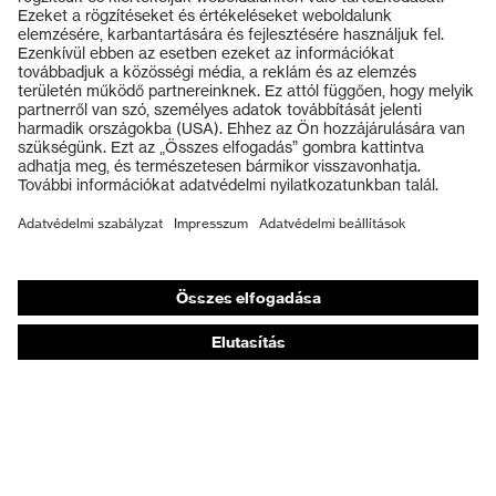
Termékek
Védőszemüvegek
Védősisakok
Védőkesztyűk
Munkavédelmi lábbeli
Személyre szabott egyéni védőeszközök
Légzésvédő álarcok
Hallásvédelem
Védő- és munkaruházat
Terméktanácsadás
Tetőtől talpig: uvex Safety Expert System
Kézvédelem: uvex Chemical Expert System