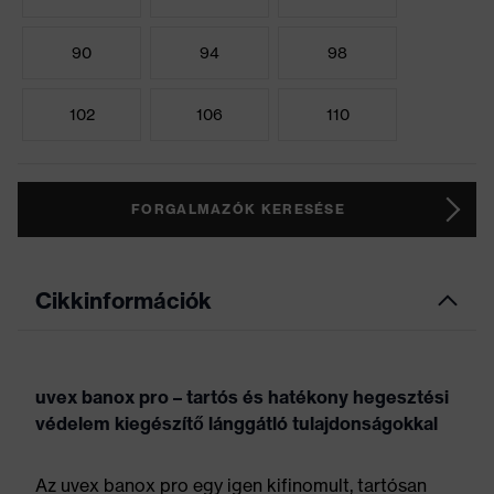
90
94
98
102
106
110
FORGALMAZÓK KERESÉSE
Cikkinformációk
uvex banox pro – tartós és hatékony hegesztési
védelem kiegészítő lánggátló tulajdonságokkal
Az uvex banox pro egy igen kifinomult, tartósan