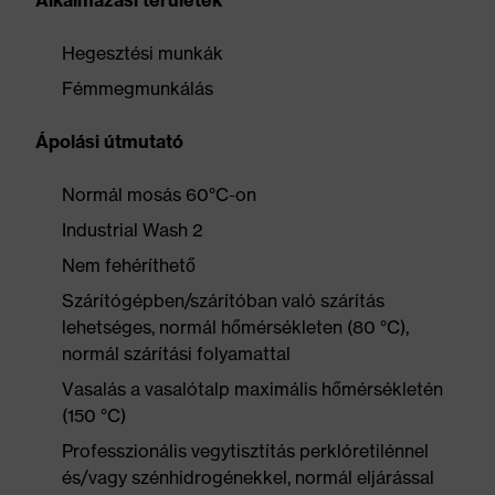
Alkalmazási területek
Hegesztési munkák
Fémmegmunkálás
Ápolási útmutató
Normál mosás 60°C-on
Industrial Wash 2
Nem fehéríthető
Szárítógépben/szárítóban való szárítás
lehetséges, normál hőmérsékleten (80 °C),
normál szárítási folyamattal
Vasalás a vasalótalp maximális hőmérsékletén
(150 °C)
Professzionális vegytisztítás perklóretilénnel
és/vagy szénhidrogénekkel, normál eljárással