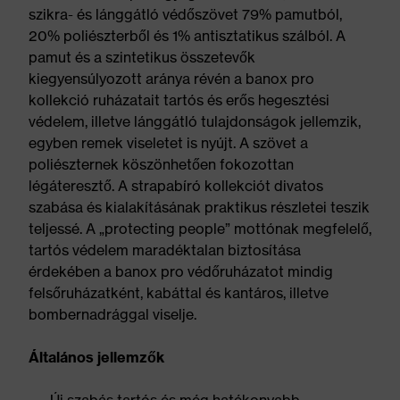
szikra- és lánggátló védőszövet 79% pamutból,
20% poliészterből és 1% antisztatikus szálból. A
pamut és a szintetikus összetevők
kiegyensúlyozott aránya révén a banox pro
kollekció ruházatait tartós és erős hegesztési
védelem, illetve lánggátló tulajdonságok jellemzik,
egyben remek viseletet is nyújt. A szövet a
poliészternek köszönhetően fokozottan
légáteresztő. A strapabíró kollekciót divatos
szabása és kialakításának praktikus részletei teszik
teljessé. A „protecting people” mottónak megfelelő,
tartós védelem maradéktalan biztosítása
érdekében a banox pro védőruházatot mindig
felsőruházatként, kabáttal és kantáros, illetve
bombernadrággal viselje.
Általános jellemzők