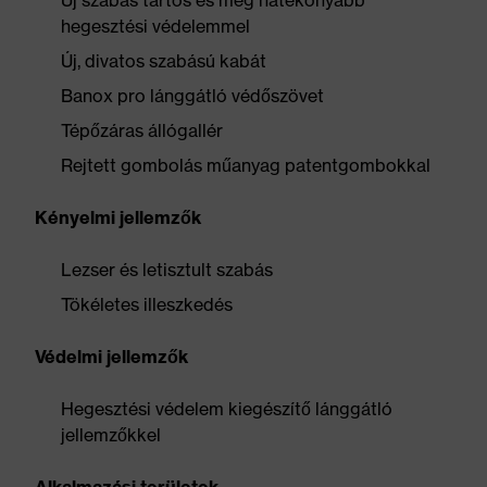
Új szabás tartós és még hatékonyabb
hegesztési védelemmel
Új, divatos szabású kabát
Banox pro lánggátló védőszövet
Tépőzáras állógallér
Rejtett gombolás műanyag patentgombokkal
Kényelmi jellemzők
Lezser és letisztult szabás
Tökéletes illeszkedés
Védelmi jellemzők
Hegesztési védelem kiegészítő lánggátló
jellemzőkkel