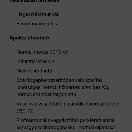
Alkalmazási területek
Hegesztési munkák
Fémmegmunkálás
Ápolási útmutató
Normál mosás 60°C-on
Industrial Wash 2
Nem fehéríthető
Szárítógépben/szárítóban való szárítás
lehetséges, normál hőmérsékleten (80 °C),
normál szárítási folyamattal
Vasalás a vasalótalp maximális hőmérsékletén
(150 °C)
Professzionális vegytisztítás perklóretilénnel
és/vagy szénhidrogénekkel, normál eljárással