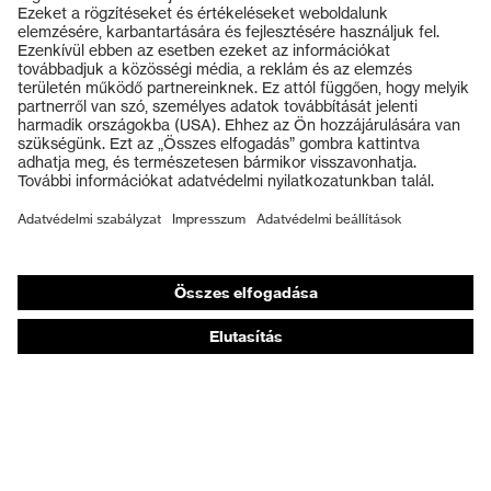
Termékek
Védőszemüvegek
Védősisakok
Védőkesztyűk
Munkavédelmi lábbeli
Személyre szabott egyéni védőeszközök
Légzésvédő álarcok
Hallásvédelem
Védő- és munkaruházat
Terméktanácsadás
Tetőtől talpig: uvex Safety Expert System
Kézvédelem: uvex Chemical Expert System