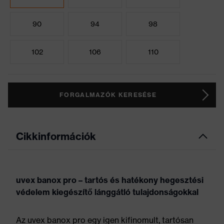
90
94
98
102
106
110
FORGALMAZÓK KERESÉSE
Cikkinformációk
uvex banox pro – tartós és hatékony hegesztési
védelem kiegészítő lánggátló tulajdonságokkal
Az uvex banox pro egy igen kifinomult, tartósan