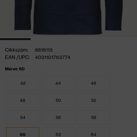
Cikkszám:
8818113
EAN /UPC:
4031101763774
Méret: 60
42
44
46
48
50
52
54
56
58
60
62
64