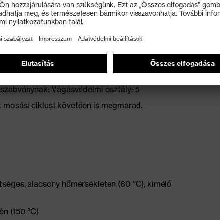
z oldalsó varrások mentén
t
 szabványnak: Vágásvédelmi osztály: 5
ok mosási ciklust követően is megmarad.
tséges, alacsony hőmérsékleten (60 °C), kímélő
én (150 °C)