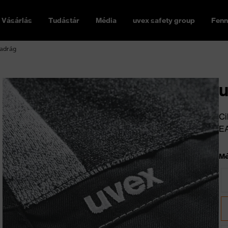
Vásárlás
Tudástár
Média
uvex safety group
Fenn
nadrág
u
Ci
E
Mé