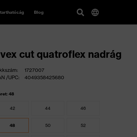
tarthatóság
Blog
vex cut quatroflex nadrág
kkszám:
1727007
AN /UPC:
4049358425680
ret: 48
42
44
46
48
50
52