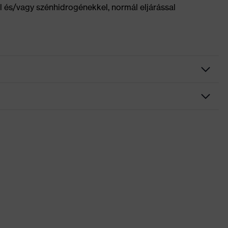
el és/vagy szénhidrogénekkel, normál eljárással
iszalag a derékrészben, Sok zseb, ezek némelyike patenttal