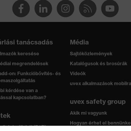
ás, Cipzár
rlási tanácsadás
Média
lmazók keresése
Sajtóközlemények
édiai megrendelések
Katalógusok és brosúrák
add-on: Funkcióbővítés- és
Videók
maszolgáltatás
uvex alkalmazások mobilr
bi kérdése van a
lással kapcsolatban?
uvex safety group
Akik mi vagyunk
etek
Hogyan érhet el bennünke
 üzlet vállalati (B2B)