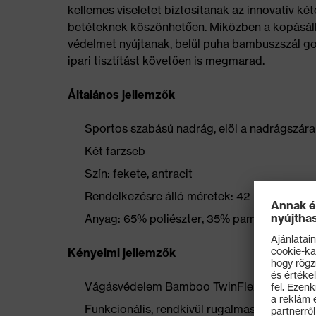
kellemes viseletet biztosítanak az innovatív k
betéteknek köszönhetően. Miközben a kopásáll
védelmet nyújtanak, belül puha bambuszszál go
ipari tisztítást követően is megmarad.
Általános jellemzők
Sportos szabású nadrág, elöl a nadrágszár
Két farzseb
Szín: fekete, antracit
Rendelkezésre álló méretek: 42–64, 90–110
Anyag: 65% poliészter, 35% pamut
Kényelmi jellemzők
Vágásvédelem Bamboo TwinFlex® anyagból: k
Funkcionális, rendkívül rugalmas csík a térd