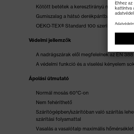
Kötött betétek a keresztirányú nyúláshoz a
Gumiszalag a hátsó derékpántban
OEKO-TEX® Standard 100 szerint tanúsítot
Védelmi jellemzők
A nadrágszárak elől megfelelnek az EN 388
A védelmi funkció és a viselési kényelem s
Ápolási útmutató
Normál mosás 60°C-on
Nem fehéríthető
Szárítógépben/szárítóban való szárítás lehe
szárítási folyamattal
Vasalás a vasalótalp maximális hőmérséklet