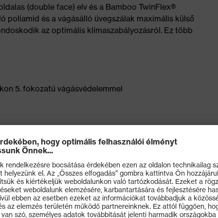
étoldalas (double face) elv és a Bamboo TwinFlex®
ó poliamid és a vágásálló üvegszálak maximális külső
ndoskodik az optimális klímaszabályozásról. Ez több
akon 5. fokozatú vágásvédelemmel
ívül rendkívül strapabíró, belül kellemesen hűvös
 területén