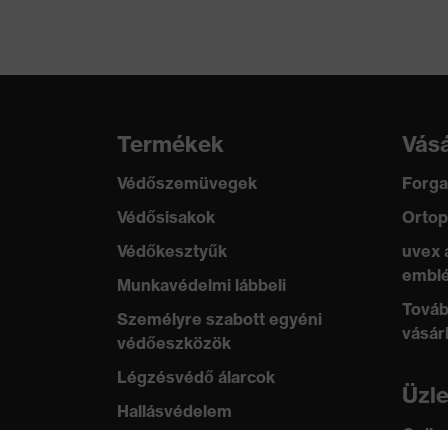
Terméktípus (altípusok)
Munkanadrág
Záródás
Gombos záród
Termékek
Vásá
Védőszemüvegek
Forga
Védősisakok
Ortop
Védőkesztyűk
uvex 
emblé
Munkavédelmi lábbeli
Továb
Személyre szabott egyéni
vásár
védőeszközök
Légzésvédő álarcok
Üzl
Hallásvédelem
Online
Védő- és munkaruházat