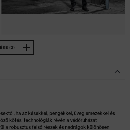
ÉSE (2)
lésektől, ha az késekkel, pengékkel, üveglemezekkel és
öző kötési technológiák révén a védőruházat
ül a robusztus felső részek és nadrágok különösen