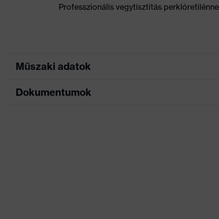
Professzionális vegytisztítás perklóretilénn
Műszaki adatok
Dokumentumok
Keresőszín (szűrő)
fekete
Állítható gum
Kivitel
Adatlap
ellátva
Jelölés termékcsalád
uvex cut
Munkakörnyezetekhez
száraz, poros
megfelelő
Négyzetmétertömeg
245