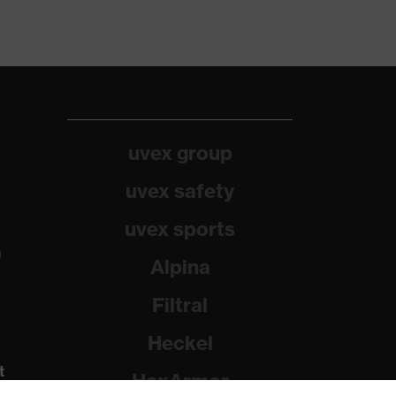
uvex group
uvex safety
uvex sports
a
Alpina
Filtral
Heckel
t
HexArmor