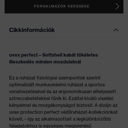
FORGALMAZÓK KERESÉSE
Cikkinformációk
uvex perfect – Softshell kabát tökéletes
illeszkedés minden mozdulatnál
Ez a ruházat fiziológiai szempontok szerint
optimalizált munkavédelmi ruházat a sportos
vonalvezetésével és az ergonomikusan elhelyezett
sztreccsbetétekkel tűnik ki. Ezáltal kiváló viselési
kényelmet és mozgékonyságot biztosít. A dizájn az
uvex protection perfect védőruházat-kollekciónkat
követi, – így az alkalmazottait a legkülönbözőbb
feladatokhoz is egységes megjelenésű