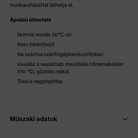
munkaruházattal láthatja el.
Ápolási útmutató
Normál mosás 30°C-on
Nem fehéríthető
Ne szárítsa szárítógépben/szárítóban
Vasalás a vasalótalp maximális hőmérsékletén
(110 °C), gőzölés nélkül
Tilos a vegytisztítás
Műszaki adatok
Marketingszín
antracit