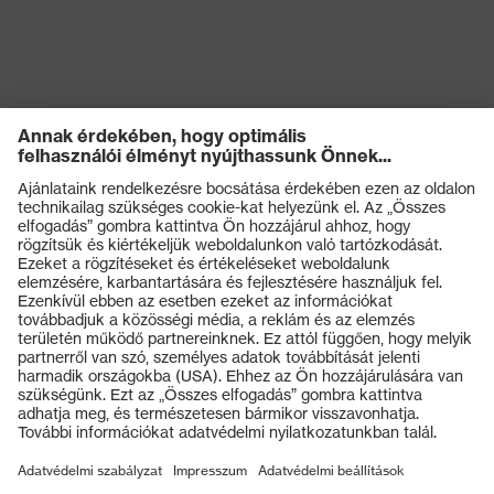
Termékek
Védőszemüvegek
Védősisakok
Védőkesztyűk
Munkavédelmi lábbeli
Személyre szabott egyéni védőeszközök