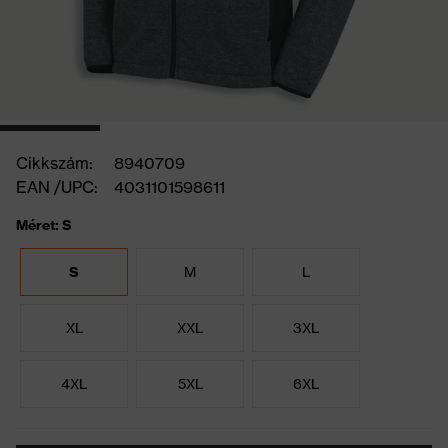
Cikkszám:
8940709
EAN /UPC:
4031101598611
Méret: S
S
M
L
XL
XXL
3XL
4XL
5XL
6XL