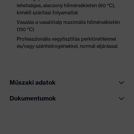
lehetséges, alacsony hőmérsékleten (60 °C),
kímélő szárítási folyamattal
Vasalás a vasalótalp maximális hőmérsékletén
(150 °C)
Professzionális vegytisztítás perklóretilénnel
és/vagy szénhidrogénekkel, normál eljárással
Műszaki adatok
Dokumentumok
Marketingszín
világoskék
Keresőszín (szűrő)
kék
Adatlap
Szár, Látható záródás,
Kivitel
Mellzseb