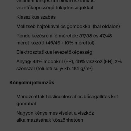
valamint kiegészítő elektrosztatikus
vezetőképességű tulajdonságokkal
Klasszikus szabás
Mellzseb hajtókával és gombokkal (bal oldalon)
Rendelkezésre álló méretek: 37/38 és 47/48
méret között (45/46 +10% mérettől)
Elektrosztatikus levezetőképesség
Anyag: 49% modakril (FR), 49% viszkóz (FR), 2%
szénszál (felületi súly: kb. 165 g/m²)
Kényelmi jellemzők
Mandzsetták felslicceléssel és bőségállítás két
gombbal
Nagyon kényelmes viselet a viszkóz
alkalmazásának köszönhetően