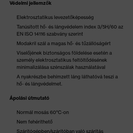
Védelmi jellemzők
Elektrosztatikus levezetőképesség
Tanúsított hő- és lángvédelem index 3/5H/60 az
EN ISO 14116 szabvány szerint
Modakril szál a magas hő- és tűzállóságért
Viselőjének biztonságos földelése esetén a
személy elektrosztatikus feltöltődésének
minimalizálása szénszálak használatával
A nyakrészbe behímzett láng láthatóvá teszi a
hő- és lángvédelmet.
Ápolási útmutató
Normál mosás 60°C-on
Nem fehéríthető
Szárítógépben/szárítóban való szárítás