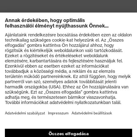
Termékek
Védőszemüvegek
Védősisakok
Védőkesztyűk
Munkavédelmi lábbeli
Személyre szabott egyéni védőeszközök
Légzésvédő álarcok
Hallásvédelem