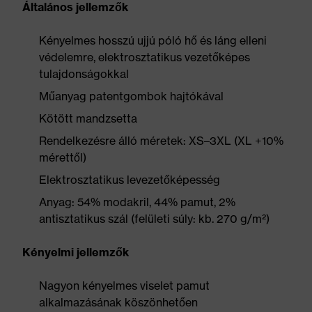
Általános jellemzők
Kényelmes hosszú ujjú póló hő és láng elleni
védelemre, elektrosztatikus vezetőképes
tulajdonságokkal
Műanyag patentgombok hajtókával
Kötött mandzsetta
Rendelkezésre álló méretek: XS–3XL (XL +10%
mérettől)
Elektrosztatikus levezetőképesség
Anyag: 54% modakril, 44% pamut, 2%
antisztatikus szál (felületi súly: kb. 270 g/m²)
Kényelmi jellemzők
Nagyon kényelmes viselet pamut
alkalmazásának köszönhetően