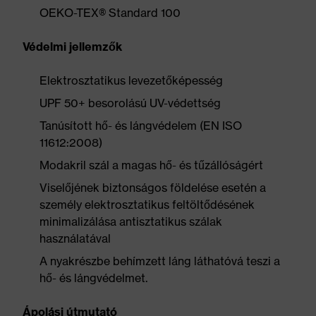
OEKO-TEX® Standard 100
Védelmi jellemzők
Elektrosztatikus levezetőképesség
UPF 50+ besorolású UV-védettség
Tanúsított hő- és lángvédelem (EN ISO
11612:2008)
Modakril szál a magas hő- és tűzállóságért
Viselőjének biztonságos földelése esetén a
személy elektrosztatikus feltöltődésének
minimalizálása antisztatikus szálak
használatával
A nyakrészbe behímzett láng láthatóvá teszi a
hő- és lángvédelmet.
Ápolási útmutató