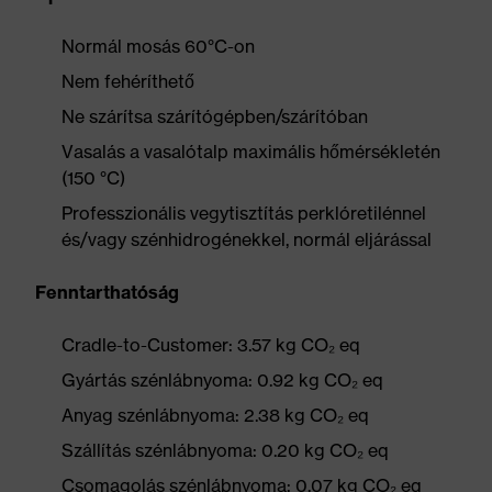
Normál mosás 60°C-on
Nem fehéríthető
Ne szárítsa szárítógépben/szárítóban
Vasalás a vasalótalp maximális hőmérsékletén
(150 °C)
Professzionális vegytisztítás perklóretilénnel
és/vagy szénhidrogénekkel, normál eljárással
Fenntarthatóság
Cradle-to-Customer: 3.57 kg CO₂ eq
Gyártás szénlábnyoma: 0.92 kg CO₂ eq
Anyag szénlábnyoma: 2.38 kg CO₂ eq
Szállítás szénlábnyoma: 0.20 kg CO₂ eq
Csomagolás szénlábnyoma: 0.07 kg CO₂ eq