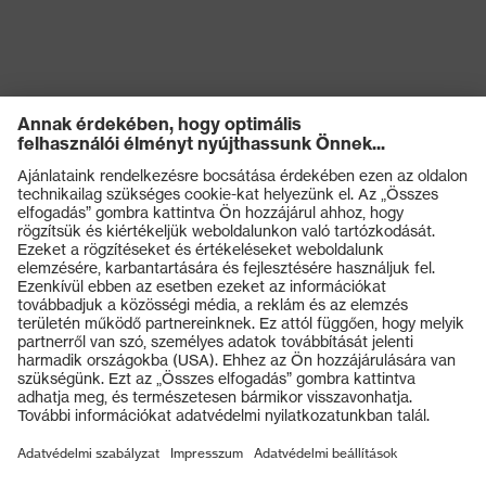
Termékek
Védőszemüvegek
Védősisakok
Védőkesztyűk
Munkavédelmi lábbeli
Személyre szabott egyéni védőeszközök