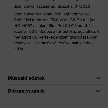
Szénlábnyom számítási időszaka: 01/2023
Szénlábnyomra vonatkozó jogi tudnivalók:
Számítási módszer: IPCC 2021 GWP 100a (az
ISO 14067 alapján) SimaPro 9.4.0.2 adatbázis
ecoinvent 3.8. Scope: a forrástól az ügyfélhez. A
megadott CO₂-értékek a számítási időszakban
érvényesek, és tartós változásoknak lehetnek
kitéve.
Műszaki adatok
Dokumentumok
Keresőszín (szűrő)
szürke
Kivitel
Szár, Rejtett záródás
Adatlap