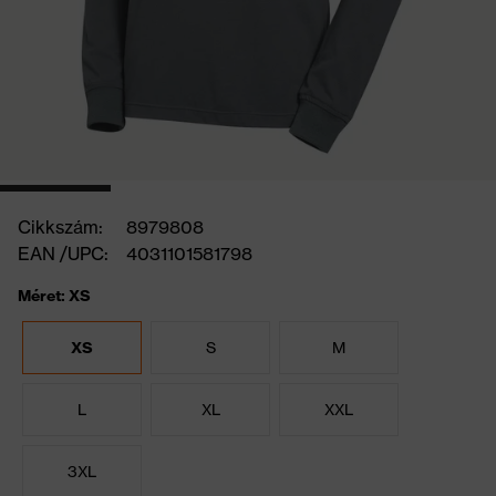
Cikkszám:
8979808
EAN /UPC:
4031101581798
Méret: XS
XS
S
M
L
XL
XXL
3XL