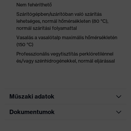
Nem fehéríthető
Szárítógépben/szárítóban való szárítás
lehetséges, normál hőmérsékleten (80 °C),
normál szárítási folyamattal
Vasalás a vasalótalp maximális hőmérsékletén
(150 °C)
Professzionális vegytisztítás perklóretilénnel
és/vagy szénhidrogénekkel, normál eljárással
Műszaki adatok
Dokumentumok
Marketingszín
búzavirág kék
Keresőszín (szűrő)
kék
Adatlap