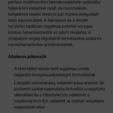
perfect multifunction termékcsaládunk optimális,
teljes körű védelmet nyújt, és maximálisan
kényelmes viselet lévén jó pár munka elvégzését
teszi egyszerűbbé. A hátrészen és a térdek
területén található rugalmas betétek mozgás
közben tehermentesítik az adott területet. A
strapabíró anyag légzéséről természetes szálai és
robusztus szövése gondoskodnak.
Általános jellemzők
A térd külső részén lévő rugalmas zónák
nagyobb mozgásszabadságot biztosítanak
Lángálló szövetanyag, valamint para-aramid- és
poliamid szálak használata biztosítja a nagyfokú
ellenállást és a többfunkciós védelmet a
folyékony Iron-E2, valamint az enyhén veszélyes
vegyszerek ellen