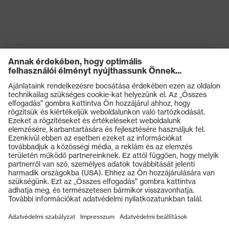
5:2018, EN ISO
11612:2015
Termékek
Védőszemüvegek
Védősisakok
Védőkesztyűk
Munkavédelmi lábbeli
Személyre szabott egyéni védőeszközök