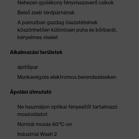
Nehezen gyúlékony fényvisszaverő csíkok
Belső zseb térdpárnának
A pamutban gazdag összetételnek
köszönhetően különösen puha és bőrbarát,
kényelmes viselet
Alkalmazási területek
építőipar
Munkavégzés elektromos berendezéseken
Ápolási útmutató
Ne használjon optikai fényesítőt tartalmazó
mosóoldatot
Normál mosás 60°C-on
Industrial Wash 2