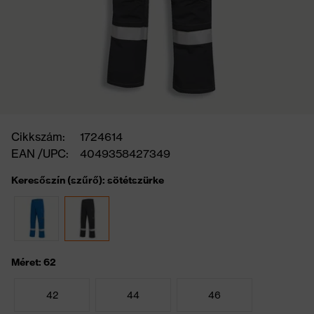
Cikkszám:
1724614
EAN /UPC:
4049358427349
Keresőszín (szűrő): sötétszürke
Méret: 62
42
44
46