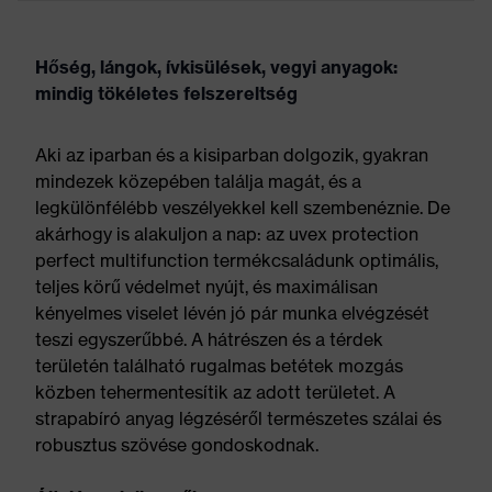
Hőség, lángok, ívkisülések, vegyi anyagok:
mindig tökéletes felszereltség
Aki az iparban és a kisiparban dolgozik, gyakran
mindezek közepében találja magát, és a
legkülönfélébb veszélyekkel kell szembenéznie. De
akárhogy is alakuljon a nap: az uvex protection
perfect multifunction termékcsaládunk optimális,
teljes körű védelmet nyújt, és maximálisan
kényelmes viselet lévén jó pár munka elvégzését
teszi egyszerűbbé. A hátrészen és a térdek
területén található rugalmas betétek mozgás
közben tehermentesítik az adott területet. A
strapabíró anyag légzéséről természetes szálai és
robusztus szövése gondoskodnak.