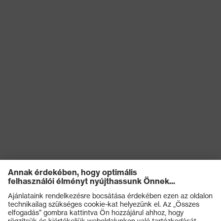
Hegesztési
1. osztály
veszélyességi osztály
Záródás
Gombos záródás, Cipzár
EN 13034:2005 +
A1:2009, EN 61482-
2:2020, EN ISO
Szabvány
11611:2015, EN 1149-
5:2018, EN ISO
11612:2015