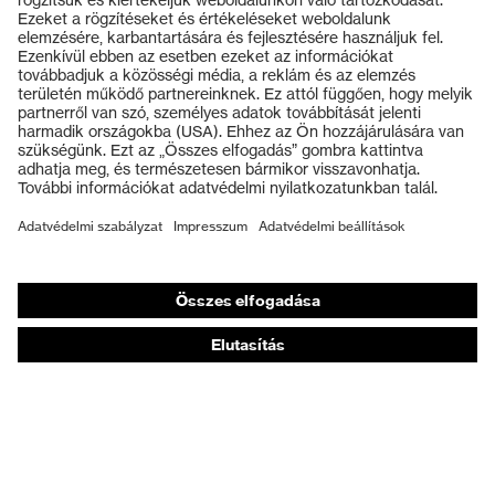
Termékek
Védőszemüvegek
Védősisakok
Védőkesztyűk
Munkavédelmi lábbeli
Személyre szabott egyéni védőeszközök
Légzésvédő álarcok
Hallásvédelem
Védő- és munkaruházat
Terméktanácsadás
Tetőtől talpig: uvex Safety Expert System
Kézvédelem: uvex Chemical Expert System