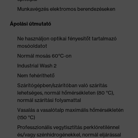
Munkavégzés elektromos berendezéseken
Ápolási útmutató
Ne használjon optikai fényesítőt tartalmazó
mosóoldatot
Normál mosás 60°C-on
Industrial Wash 2
Nem fehéríthető
Szárítógépben/szárítóban való szárítás
lehetséges, normál hőmérsékleten (80 °C),
normál szárítási folyamattal
Vasalás a vasalótalp maximális hőmérsékletén
(150 °C)
Professzionális vegytisztítás perklóretilénnel
és/vagy szénhidrogénekkel, normál eljárással