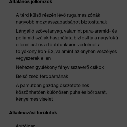
Általános jellemzők
A térd külső részén lévő rugalmas zónák
nagyobb mozgásszabadságot biztosítanak
Lángálló szövetanyag, valamint para-aramid- és
poliamid szálak használata biztosítja a nagyfokú
ellenállást és a többfunkciós védelmet a
folyékony Iron-E2, valamint az enyhén veszélyes
vegyszerek ellen
Nehezen gyúlékony fényvisszaverő csíkok
Belső zseb térdpárnának
A pamutban gazdag összetételnek
köszönhetően különösen puha és bőrbarát,
kényelmes viselet
Alkalmazási területek
építőipar