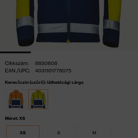
Cikkszám:
8830808
EAN /UPC:
4031101778075
Keresőszín (szűrő): láthatósági sárga
Méret: XS
XS
S
M