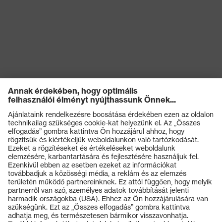
Termékek
Védőszemüvegek
Védősisakok
Védőkesztyűk