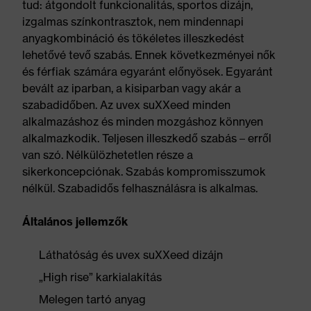
tud: átgondolt funkcionalitás, sportos dizájn,
izgalmas színkontrasztok, nem mindennapi
anyagkombináció és tökéletes illeszkedést
lehetővé tevő szabás. Ennek következményei nők
és férfiak számára egyaránt előnyösek. Egyaránt
bevált az iparban, a kisiparban vagy akár a
szabadidőben. Az uvex suXXeed minden
alkalmazáshoz és minden mozgáshoz könnyen
alkalmazkodik. Teljesen illeszkedő szabás – erről
van szó. Nélkülözhetetlen része a
sikerkoncepciónak. Szabás kompromisszumok
nélkül. Szabadidős felhasználásra is alkalmas.
Általános jellemzők
Láthatóság és uvex suXXeed dizájn
„High rise” karkialakítás
Melegen tartó anyag