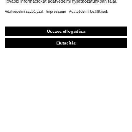
Munkavédelmi lábbeli
Személyre szabott egyéni védőeszközök
Légzésvédő álarcok
Hallásvédelem
Védő- és munkaruházat
Terméktanácsadás
Tetőtől talpig: uvex Safety Expert System
Kézvédelem: uvex Chemical Expert System
Légzésvédelem: uvex Respiratory Expert System
Szemvédelem: Védőszemüveg-konfigurátor
Technológiák
Díjak