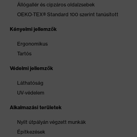
Állógallér és cipzáros oldalzsebek
OEKO-TEX® Standard 100 szerint tanúsított
Kényelmi jellemzők
Ergonomikus
Tartós
Védelmi jellemzők
Láthatóság
UV-védelem
Alkalmazási területek
Nyílt útpályán végzett munkák
Építkezések