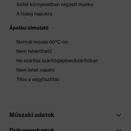
Sötét környezetben végzett munka
A hideg napokra
Ápolási útmutató
Normál mosás 60°C-on
Nem fehéríthető
Ne szárítsa szárítógépben/szárítóban
Nem lehet vasalni
Tilos a vegytisztítás
Műszaki adatok
Dokumentumok
Marketingszín
láthatósági sárga