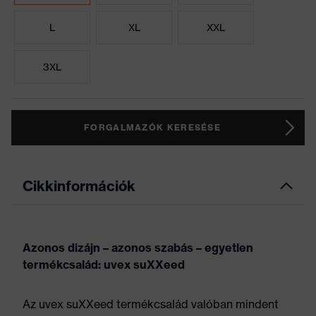
L
XL
XXL
3XL
FORGALMAZÓK KERESÉSE
Cikkinformációk
Azonos dizájn – azonos szabás – egyetlen
termékcsalád: uvex suXXeed
Az uvex suXXeed termékcsalád valóban mindent