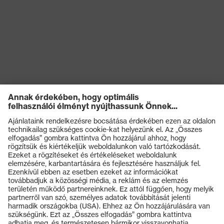
Terméktípus
All-weather kabát
(altípusok)
Záródás
Cipzár
OEKO-TEX® STANDARD
Tanúsítványok
100 (S20-0516)
Vízoszlop
8.000
Termékek
Védőszemüvegek
Védősisakok
Védőkesztyűk