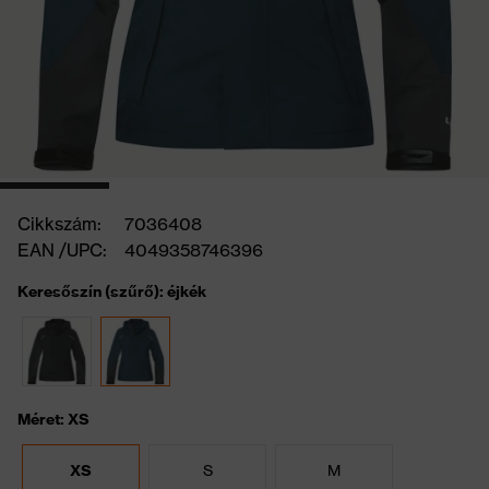
Cikkszám:
7036408
EAN /UPC:
4049358746396
Keresőszín (szűrő): éjkék
Méret: XS
XS
S
M