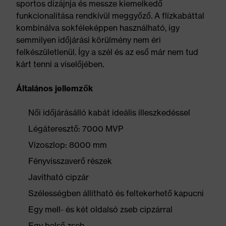
sportos dizájnja és messze kiemelkedő
funkcionalitása rendkívül meggyőző. A flízkabáttal
kombinálva sokféleképpen használható, így
semmilyen időjárási körülmény nem éri
felkészületlenül. Így a szél és az eső már nem tud
kárt tenni a viselőjében.
Általános jellemzők
Női időjárásálló kabát ideális illeszkedéssel
Légáteresztő: 7000 MVP
Vízoszlop: 8000 mm
Fényvisszaverő részek
Javítható cipzár
Szélességben állítható és feltekerhető kapucni
Egy mell- és két oldalsó zseb cipzárral
Egy belső zseb