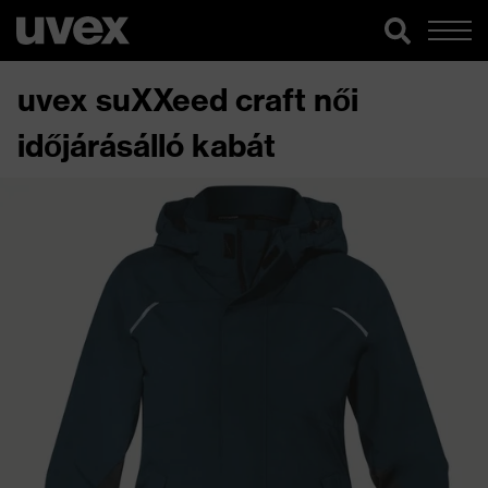
uvex suXXeed craft női
időjárásálló kabát