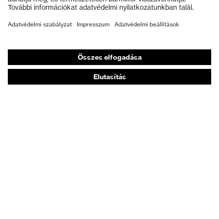
Munkavédelmi lábbeli
Személyre szabott egyéni védőeszközök
Légzésvédő álarcok
Hallásvédelem
Védő- és munkaruházat
Terméktanácsadás
Tetőtől talpig: uvex Safety Expert System
Kézvédelem: uvex Chemical Expert System
Légzésvédelem: uvex Respiratory Expert System
Szemvédelem: Védőszemüveg-konfigurátor
Technológiák
Díjak