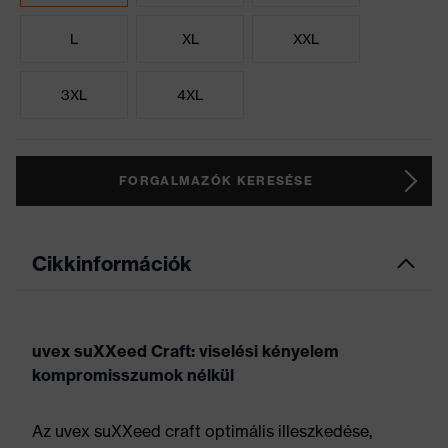
L
XL
XXL
3XL
4XL
FORGALMAZÓK KERESÉSE
Cikkinformációk
uvex suXXeed Craft: viselési kényelem
kompromisszumok nélkül
Az uvex suXXeed craft optimális illeszkedése,