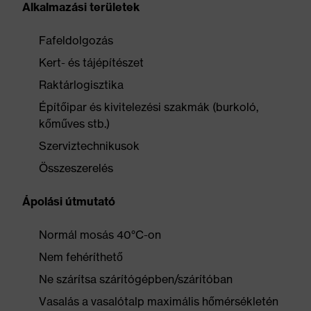
Alkalmazási területek
Fafeldolgozás
Kert- és tájépítészet
Raktárlogisztika
Építőipar és kivitelezési szakmák (burkoló,
kőműves stb.)
Szerviztechnikusok
Összeszerelés
Ápolási útmutató
Normál mosás 40°C-on
Nem fehéríthető
Ne szárítsa szárítógépben/szárítóban
Vasalás a vasalótalp maximális hőmérsékletén