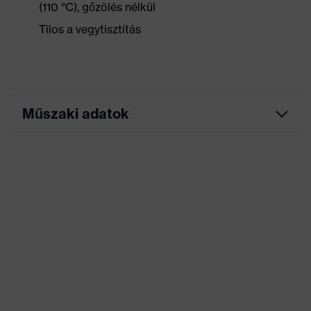
(110 °C), gőzölés nélkül
Tilos a vegytisztítás
Műszaki adatok
Marketingszín
grafit
Keresőszín (szűrő)
fekete
Állógallér, Sok zseb
(belső/külső), ezek
Kivitel
némelyike patenttal
ellátva, Látható elülső
záródás
Jelölés termékcsalád
uvex suXXeed craft