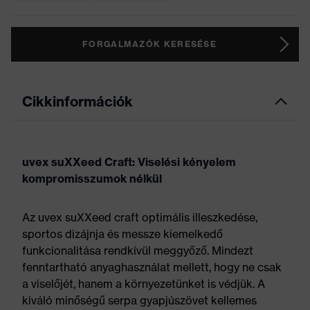
FORGALMAZÓK KERESÉSE
Cikkinformációk
uvex suXXeed Craft: Viselési kényelem
kompromisszumok nélkül
Az uvex suXXeed craft optimális illeszkedése,
sportos dizájnja és messze kiemelkedő
funkcionalitása rendkívül meggyőző. Mindezt
fenntartható anyaghasználat mellett, hogy ne csak
a viselőjét, hanem a környezetünket is védjük. A
kiváló minőségű serpa gyapjúszövet kellemes