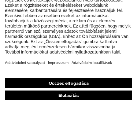
Termékek
Védőszemüvegek
Védősisakok
Védőkesztyűk
Munkavédelmi lábbeli
Személyre szabott egyéni védőeszközök
Légzésvédő álarcok
Hallásvédelem
Védő- és munkaruházat
Terméktanácsadás
Tetőtől talpig: uvex Safety Expert System
Kézvédelem: uvex Chemical Expert System