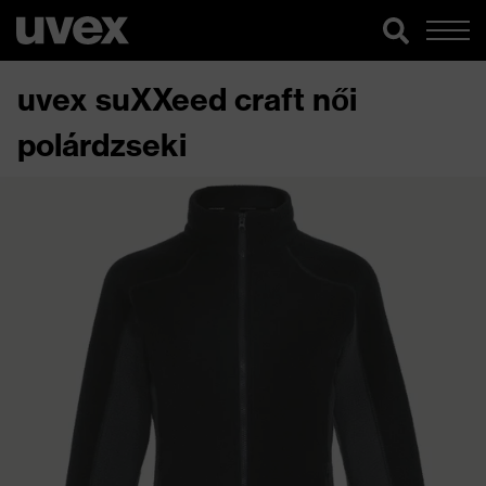
uvex suXXeed craft női
polárdzseki