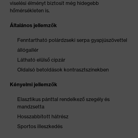
viselési élményt biztosít még hidegebb
hőmérsékleten is.
Általános jellemzők
Fenntartható polárdzseki serpa gyapjúszövettel
állógallér
Látható elülső cipzár
Oldalsó betoldások kontrasztszínekben
Kényelmi jellemzők
Elasztikus pánttal rendelkező szegély és
mandzsetta
Hosszabbított hátrész
Sportos illeszkedés