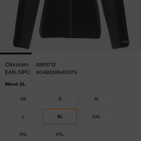
Cikkszám:
8885712
EAN /UPC:
4049358640373
Méret: XL
XS
S
M
L
XL
XXL
3XL
4XL