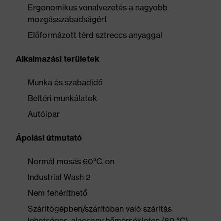
Ergonomikus vonalvezetés a nagyobb
mozgásszabadságért
Előformázott térd sztreccs anyaggal
Alkalmazási területek
Munka és szabadidő
Beltéri munkálatok
Autóipar
Ápolási útmutató
Normál mosás 60°C-on
Industrial Wash 2
Nem fehéríthető
Szárítógépben/szárítóban való szárítás
lehetséges, alacsony hőmérsékleten (60 °C),