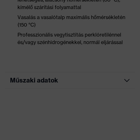
kímélő szárítási folyamattal
Vasalás a vasalótalp maximális hőmérsékletén
(150 °C)
Professzionális vegytisztítás perklóretilénnel
és/vagy szénhidrogénekkel, normál eljárással
Műszaki adatok
Marketingszín
ultramarinkék
Keresőszín (szűrő)
kék
Rugalmas betétek, Sok
zseb, ezek némelyike
patenttal ellátva,