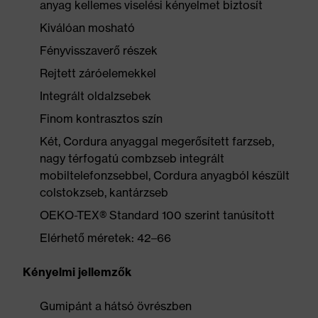
anyag kellemes viselési kényelmet biztosít
Kiválóan mosható
Fényvisszaverő részek
Rejtett záróelemekkel
Integrált oldalzsebek
Finom kontrasztos szín
Két, Cordura anyaggal megerősített farzseb,
nagy térfogatú combzseb integrált
mobiltelefonzsebbel, Cordura anyagból készült
colstokzseb, kantárzseb
OEKO-TEX® Standard 100 szerint tanúsított
Elérhető méretek: 42–66
Kényelmi jellemzők
Gumipánt a hátsó övrészben