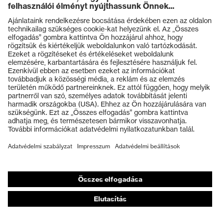
Termékek
Védőszemüvegek
Védősisakok
Védőkesztyűk
Munkavédelmi lábbeli
Személyre szabott egyéni védőeszközök
Légzésvédő álarcok
Hallásvédelem
Védő- és munkaruházat