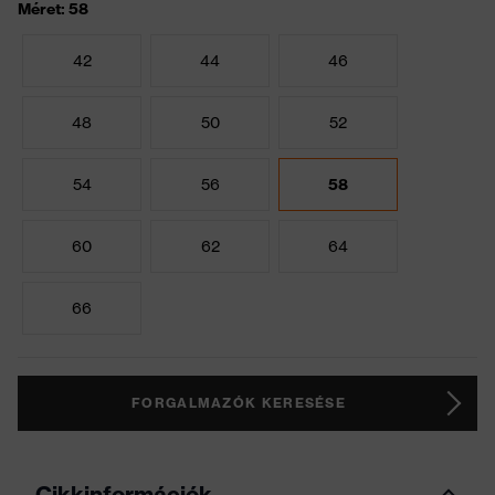
Méret: 58
42
44
46
48
50
52
54
56
58
60
62
64
66
FORGALMAZÓK KERESÉSE
Cikkinformációk