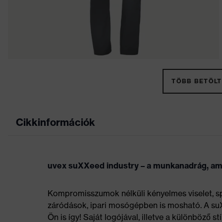
TÖBB BETÖLT
Cikkinformációk
uvex suXXeed industry – a munkanadrág, ame
Kompromisszumok nélküli kényelmes viselet, sp
záródások, ipari mosógépben is mosható. A s
Ön is így! Saját logójával, illetve a különböző