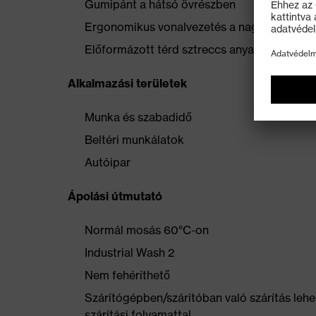
Gumipánt a hátsó övrészben
Ergonomikus vonalvezetés a nagyobb moz
Előformázott térd sztreccs anyaggal
Alkalmazási területek
Munka és szabadidő
Beltéri munkálatok
Autóipar
Ápolási útmutató
Normál mosás 60°C-on
Industrial Wash 2
Nem fehéríthető
Szárítógépben/szárítóban való szárítás lehe
szárítási folyamattal