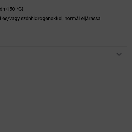
én (150 °C)
el és/vagy szénhidrogénekkel, normál eljárással
ordozó, Sok zseb, ezek némelyike patenttal ellátva,
ájnelemek
try