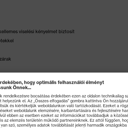
ellemes viselési kényelmet biztosít
étekkel
zárak
, nagy térfogatú combzseb integrált
ült colstokzseb, kantárzseb
t