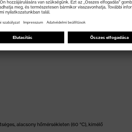
gásszabadságért
tséges, alacsony hőmérsékleten (60 °C), kímélő