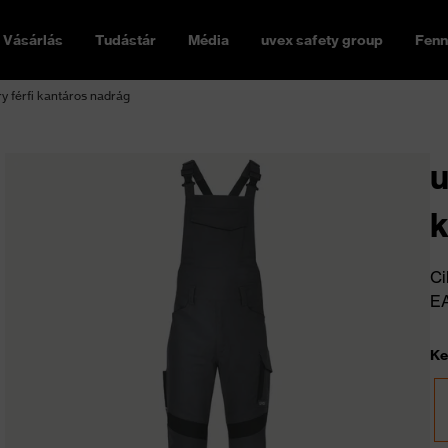
Vásárlás
Tudástár
Média
uvex safety group
Fenn
y férfi kantáros nadrág
u
k
Ci
E
Ke