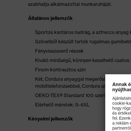
szabhatja alkalmazottai munkaruháját.
Általános jellemzők
Sportos kantáros nadrág, a sztreccs anyag k
Szövetből készült tartók rugalmas gumibet
Fényvisszaverő részek
Kiváló minőségű, könnyen kezelhető csatos 
Finom kontrasztos szín
Két, Cordura anyaggal megerősített farzseb
mobiltelefonzsebbel, Cordura anyagból kész
OEKO-TEX® Standard 100 szerint tanúsítot
Elérhető méretek: S–6XL
Kényelmi jellemzők