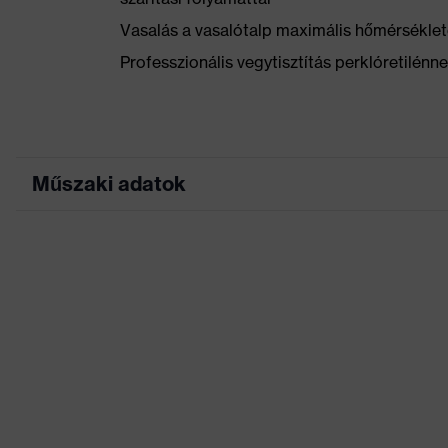
Vasalás a vasalótalp maximális hőmérséklet
Professzionális vegytisztítás perklóretilénn
Műszaki adatok
Marketingszín
antracit
Keresőszín (szűrő)
szürke
Rugalmas betétek, H
Kivitel
Fényvisszaverő diz
Jelölés termékcsalád
uvex suXXeed indus
Munkakörnyezetekhez