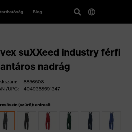
tarthatóság
Blog
vex suXXeed industry férfi
antáros nadrág
kkszám:
8856508
AN /UPC:
4049358591347
resőszín (szűrő): antracit