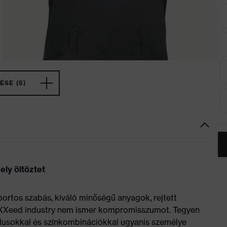
ÉSE (5)
ly öltöztet
ortos szabás, kiváló minőségű anyagok, rejtett
uXXeed industry nem ismer kompromisszumot. Tegyen
 stílusokkal és színkombinációkkal ugyanis személye