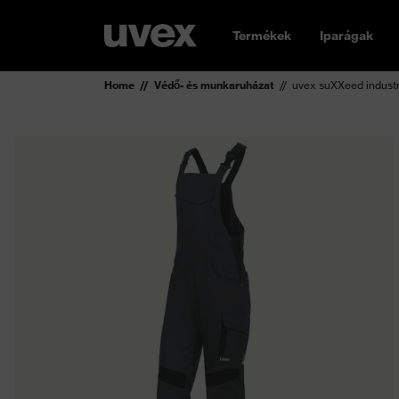
Termékek
Iparágak
Home
Védő- és munkaruházat
uvex suXXeed industr