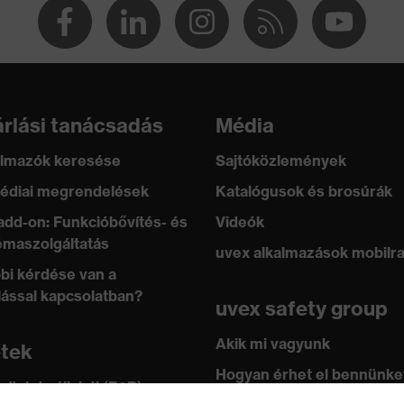
er, pamut
oliészter, 2 % Elasthan®
rlási tanácsadás
Média
lmazók keresése
Sajtóközlemények
édiai megrendelések
Katalógusok és brosúrák
add-on: Funkcióbővítés- és
Videók
maszolgáltatás
uvex alkalmazások mobilr
bi kérdése van a
lással kapcsolatban?
uvex safety group
Akik mi vagyunk
etek
Hogyan érhet el bennünke
 üzlet vállalati (B2B)