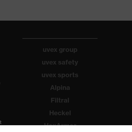
uvex group
uvex safety
uvex sports
a
Alpina
Filtral
Heckel
t
HexArmor