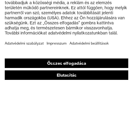
Védőszemüvegek
Védősisakok
Védőkesztyűk
Munkavédelmi lábbeli
Személyre szabott egyéni védőeszközök
Légzésvédő álarcok
Hallásvédelem
Védő- és munkaruházat
Terméktanácsadás
Tetőtől talpig: uvex Safety Expert System
Kézvédelem: uvex Chemical Expert System
Légzésvédelem: uvex Respiratory Expert System
Szemvédelem: Védőszemüveg-konfigurátor