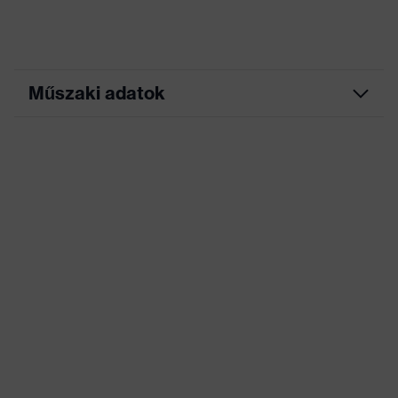
Műszaki adatok
Keresőszín (szűrő)
piros
Rugalmas betétek,
Hordozó, Sok zseb, ezek
Kivitel
némelyike patenttal
ellátva, Fényvisszaverő
dizájnelemek
Jelölés termékcsalád
uvex suXXeed industry
Munkakörnyezetekhez
száraz, poros
megfelelő
Négyzetmétertömeg
260