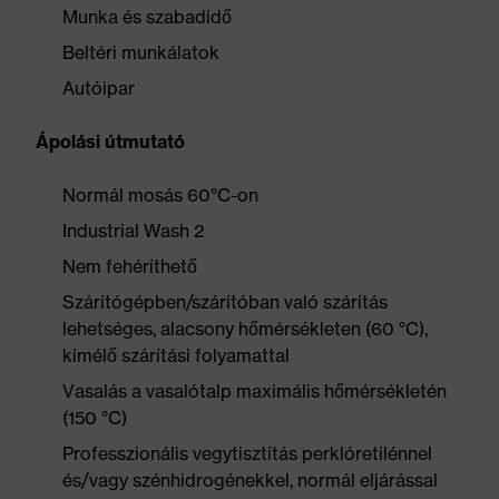
Munka és szabadidő
Beltéri munkálatok
Autóipar
Ápolási útmutató
Normál mosás 60°C-on
Industrial Wash 2
Nem fehéríthető
Szárítógépben/szárítóban való szárítás
lehetséges, alacsony hőmérsékleten (60 °C),
kímélő szárítási folyamattal
Vasalás a vasalótalp maximális hőmérsékletén
(150 °C)
Professzionális vegytisztítás perklóretilénnel
és/vagy szénhidrogénekkel, normál eljárással