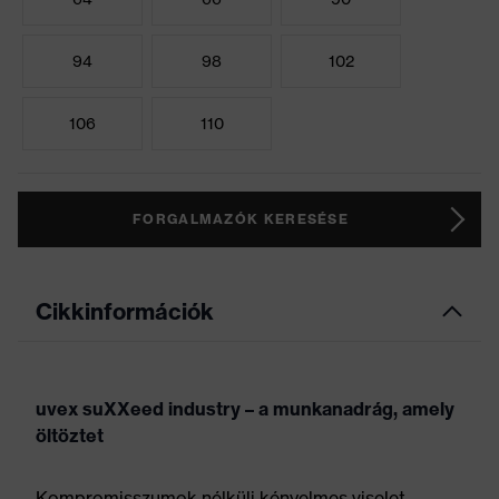
94
98
102
106
110
FORGALMAZÓK KERESÉSE
Cikkinformációk
uvex suXXeed industry – a munkanadrág, amely
öltöztet
Kompromisszumok nélküli kényelmes viselet,