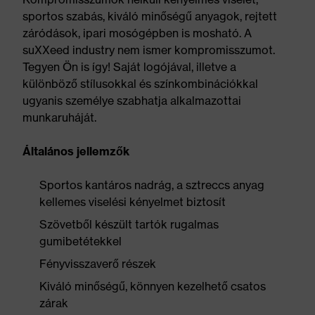
sportos szabás, kiváló minőségű anyagok, rejtett
záródások, ipari mosógépben is mosható. A
suXXeed industry nem ismer kompromisszumot.
Tegyen Ön is így! Saját logójával, illetve a
különböző stílusokkal és színkombinációkkal
ugyanis személye szabhatja alkalmazottai
munkaruháját.
Általános jellemzők
Sportos kantáros nadrág, a sztreccs anyag
kellemes viselési kényelmet biztosít
Szövetből készült tartók rugalmas
gumibetétekkel
Fényvisszaverő részek
Kiváló minőségű, könnyen kezelhető csatos
zárak