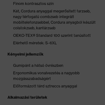
Finom kontrasztos szín
Két, Cordura anyaggal megerősített farzseb,
nagy térfogatú combzseb integrált
mobiltelefonzsebbel, Cordura anyagból készült
colstokzseb, kantárzseb
OEKO-TEX® Standard 100 szerint tanúsított
Elérhető méretek: S–6XL
Kényelmi jellemzők
Gumipánt a hátsó övrészben
Ergonomikus vonalvezetés a nagyobb
mozgásszabadságért
Előformázott térd sztreccs anyaggal
Alkalmazási területek