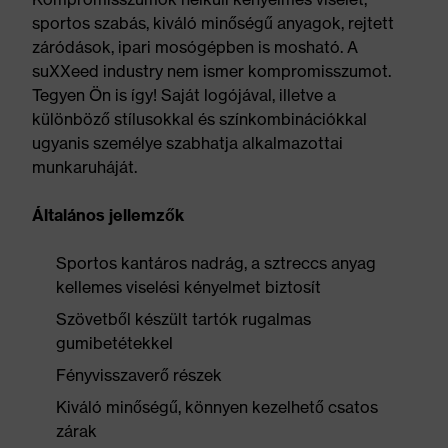
sportos szabás, kiváló minőségű anyagok, rejtett
záródások, ipari mosógépben is mosható. A
suXXeed industry nem ismer kompromisszumot.
Tegyen Ön is így! Saját logójával, illetve a
különböző stílusokkal és színkombinációkkal
ugyanis személye szabhatja alkalmazottai
munkaruháját.
Általános jellemzők
Sportos kantáros nadrág, a sztreccs anyag
kellemes viselési kényelmet biztosít
Szövetből készült tartók rugalmas
gumibetétekkel
Fényvisszaverő részek
Kiváló minőségű, könnyen kezelhető csatos
zárak