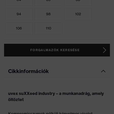
94
98
102
106
110
FORGALMAZÓK KERESÉSE
Cikkinformációk
uvex suXXeed industry – a munkanadrág, amely
öltöztet
Kompromisszumok nélküli kényelmes viselet,