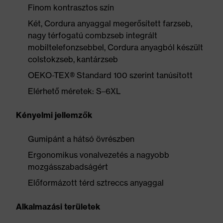
Finom kontrasztos szín
Két, Cordura anyaggal megerősített farzseb,
nagy térfogatú combzseb integrált
mobiltelefonzsebbel, Cordura anyagból készült
colstokzseb, kantárzseb
OEKO-TEX® Standard 100 szerint tanúsított
Elérhető méretek: S–6XL
Kényelmi jellemzők
Gumipánt a hátsó övrészben
Ergonomikus vonalvezetés a nagyobb
mozgásszabadságért
Előformázott térd sztreccs anyaggal
Alkalmazási területek