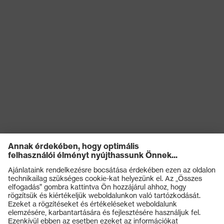
Záródás
Cipzár
OEKO-TEX® STANDARD
Tanúsítványok
100 (S20-0516)
Termékek