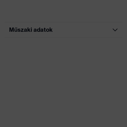
Műszaki adatok
Marketingszín
grafit
Keresőszín (szűrő)
fekete
Rugalmas betétek,
Hordozó, Sok zseb, ezek
Kivitel
némelyike patenttal
ellátva, Fényvisszaverő
dizájnelemek
Jelölés termékcsalád
uvex suXXeed industry
Munkakörnyezetekhez
száraz, poros
megfelelő