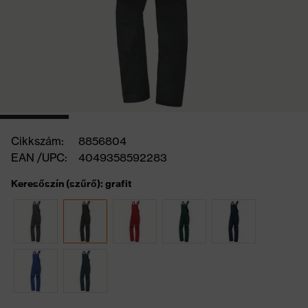
Cikkszám:
8856804
EAN /UPC:
4049358592283
Keresőszín (szűrő): grafit