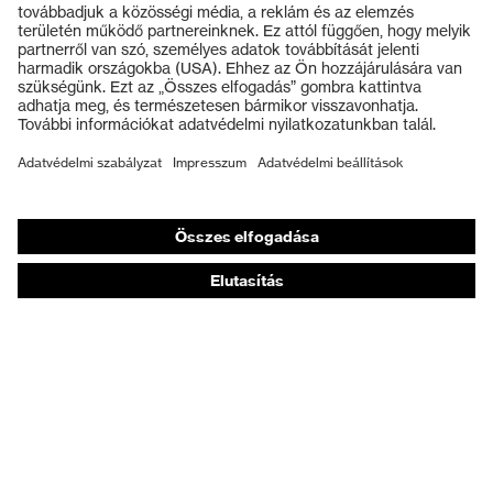
Védőszemüvegek
Védősisakok
Védőkesztyűk
Munkavédelmi lábbeli
Személyre szabott egyéni védőeszközök
Légzésvédő álarcok
Hallásvédelem
Védő- és munkaruházat
Terméktanácsadás
Tetőtől talpig: uvex Safety Expert System
Kézvédelem: uvex Chemical Expert System
Légzésvédelem: uvex Respiratory Expert System