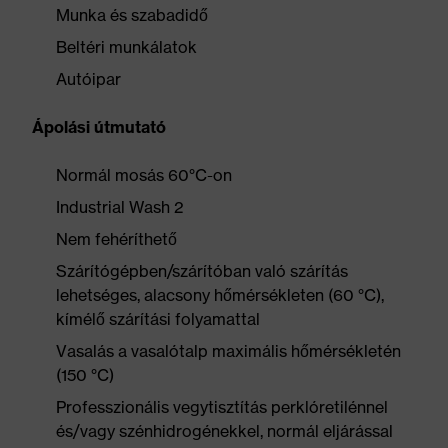
Munka és szabadidő
Beltéri munkálatok
Autóipar
Ápolási útmutató
Normál mosás 60°C-on
Industrial Wash 2
Nem fehéríthető
Szárítógépben/szárítóban való szárítás
lehetséges, alacsony hőmérsékleten (60 °C),
kímélő szárítási folyamattal
Vasalás a vasalótalp maximális hőmérsékletén
(150 °C)
Professzionális vegytisztítás perklóretilénnel
és/vagy szénhidrogénekkel, normál eljárással