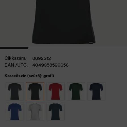
Cikkszám:
8892312
EAN /UPC:
4049358596656
Keresőszín (szűrő): grafit