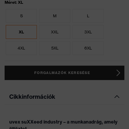
Méret: XL
S
M
L
XL
XXL
3XL
4XL
5XL
6XL
FORGALMAZÓK KERESÉSE
Cikkinformációk
uvex suXXeed industry – a munkanadrág, amely
öltöztet