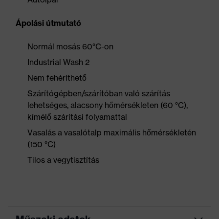
Ápolási útmutató
Normál mosás 60°C-on
Industrial Wash 2
Nem fehéríthető
Szárítógépben/szárítóban való szárítás
lehetséges, alacsony hőmérsékleten (60 °C),
kímélő szárítási folyamattal
Vasalás a vasalótalp maximális hőmérsékletén
(150 °C)
Tilos a vegytisztítás