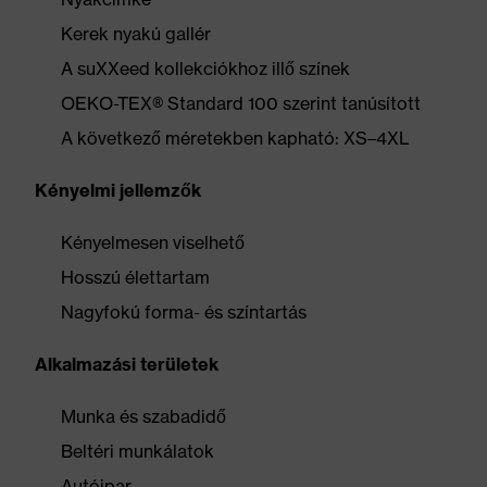
Kerek nyakú gallér
A suXXeed kollekciókhoz illő színek
OEKO-TEX® Standard 100 szerint tanúsított
A következő méretekben kapható: XS–4XL
Kényelmi jellemzők
Kényelmesen viselhető
Hosszú élettartam
Nagyfokú forma- és színtartás
Alkalmazási területek
Munka és szabadidő
Beltéri munkálatok
Autóipar