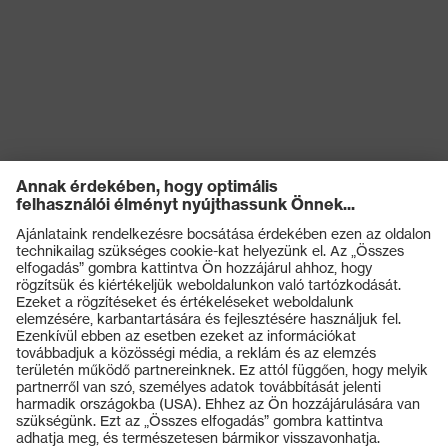
Termékek
Védőszemüvegek
Védősisakok
Védőkesztyűk