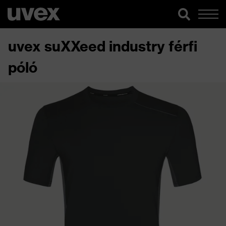
uvex suXXeed industry férfi
póló