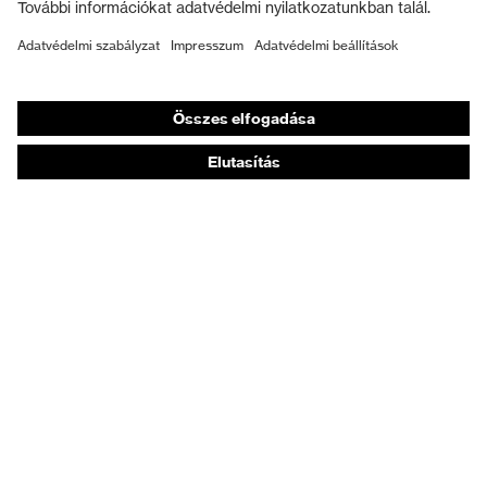
Munkavédelmi lábbeli
Személyre szabott egyéni védőeszközök
Légzésvédő álarcok
Hallásvédelem
Védő- és munkaruházat
Terméktanácsadás
Tetőtől talpig: uvex Safety Expert System
Kézvédelem: uvex Chemical Expert System
Légzésvédelem: uvex Respiratory Expert System
Szemvédelem: Védőszemüveg-konfigurátor
Technológiák
Díjak