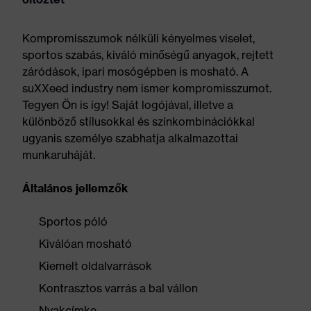
Kompromisszumok nélküli kényelmes viselet,
sportos szabás, kiváló minőségű anyagok, rejtett
záródások, ipari mosógépben is mosható. A
suXXeed industry nem ismer kompromisszumot.
Tegyen Ön is így! Saját logójával, illetve a
különböző stílusokkal és színkombinációkkal
ugyanis személye szabhatja alkalmazottai
munkaruháját.
Általános jellemzők
Sportos póló
Kiválóan mosható
Kiemelt oldalvarrások
Kontrasztos varrás a bal vállon
Nyakcímke