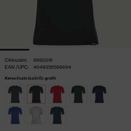
Cikkszám:
8892316
EAN /UPC:
4049358596694
Keresőszín (szűrő): grafit