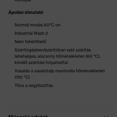
Ápolási útmutató
Normál mosás 60°C-on
Industrial Wash 2
Nem fehéríthető
Szárítógépben/szárítóban való szárítás
lehetséges, alacsony hőmérsékleten (60 °C),
kímélő szárítási folyamattal
Vasalás a vasalótalp maximális hőmérsékletén
(150 °C)
Tilos a vegytisztítás