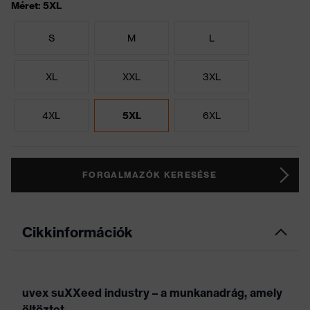
Méret: 5XL
S
M
L
XL
XXL
3XL
4XL
5XL
6XL
FORGALMAZÓK KERESÉSE
Cikkinformációk
uvex suXXeed industry – a munkanadrág, amely
öltöztet