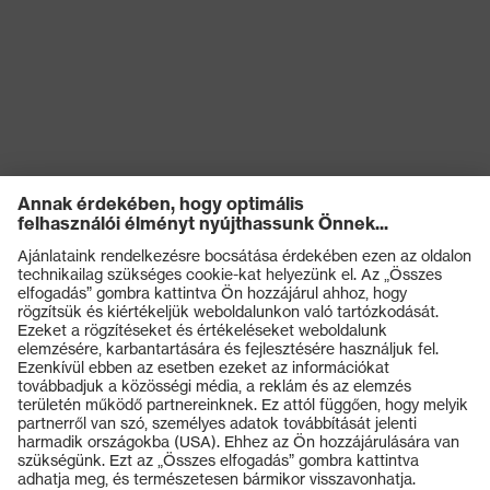
Termékek
Védőszemüvegek
Védősisakok
Védőkesztyűk