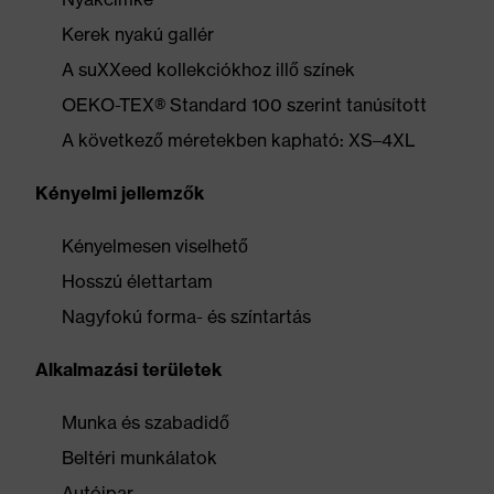
Kerek nyakú gallér
A suXXeed kollekciókhoz illő színek
OEKO-TEX® Standard 100 szerint tanúsított
A következő méretekben kapható: XS–4XL
Kényelmi jellemzők
Kényelmesen viselhető
Hosszú élettartam
Nagyfokú forma- és színtartás
Alkalmazási területek
Munka és szabadidő
Beltéri munkálatok
Autóipar