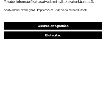
Munkavédelmi lábbeli
Személyre szabott egyéni védőeszközök
Légzésvédő álarcok
Hallásvédelem
Védő- és munkaruházat
Terméktanácsadás
Tetőtől talpig: uvex Safety Expert System
Kézvédelem: uvex Chemical Expert System
Légzésvédelem: uvex Respiratory Expert System
Szemvédelem: Védőszemüveg-konfigurátor
Technológiák
Díjak