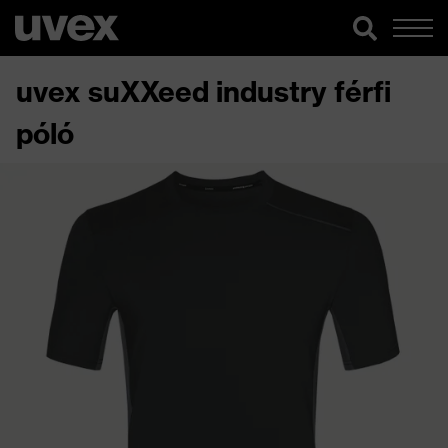
uvex suXXeed industry férfi
póló