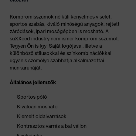
Kompromisszumok nélküli kényelmes viselet,
sportos szabás, kiváló minőségű anyagok, rejtett
záródások, ipari mosógépben is mosható. A
suXXeed industry nem ismer kompromisszumot.
Tegyen Ön is így! Saját logójával, illetve a
különböző stílusokkal és színkombinációkkal
ugyanis személye szabhatja alkalmazottai
munkaruháját.
Általános jellemzők
Sportos póló
Kiválóan mosható
Kiemelt oldalvarrások
Kontrasztos varrás a bal vállon
Nyakcímke