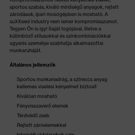
sportos szabás, kiváló minőségű anyagok, rejtett
záródások, ipari mosógépben is mosható. A
suXXeed industry nem ismer kompromisszumot.
Tegyen Ön is így! Saját logójával, illetve a
különböző stílusokkal és színkombinációkkal
ugyanis személye szabhatja alkalmazottai
munkaruháját.
Általános jellemzők
Sportos munkanadrág, a sztreccs anyag
kellemes viselési kényelmet biztosít
Kiválóan mosható
Fényvisszaverő elemek
Térdvédő zseb
Rejtett záróelemekkel
Integrált oldalzsebek szín