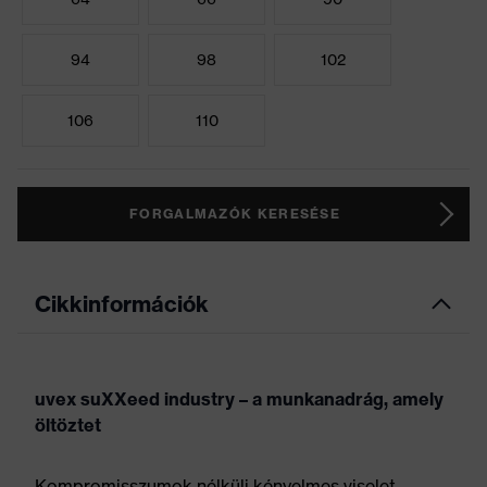
94
98
102
106
110
FORGALMAZÓK KERESÉSE
Cikkinformációk
uvex suXXeed industry – a munkanadrág, amely
öltöztet
Kompromisszumok nélküli kényelmes viselet,