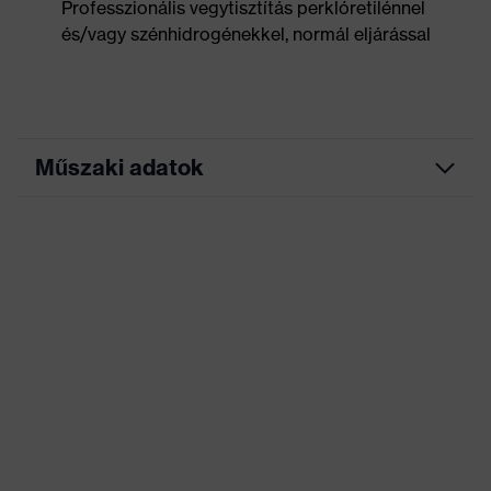
Professzionális vegytisztítás perklóretilénnel
és/vagy szénhidrogénekkel, normál eljárással
Műszaki adatok
Marketingszín
éjkék
Keresőszín (szűrő)
kék
Rugalmas betétek, Sok
zseb, ezek némelyike
patenttal ellátva,
Kivitel
Rugalmas derékrész,
Fényvisszaverő
dizájnelemek
Jelölés termékcsalád
uvex suXXeed industry