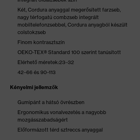
Két, Cordura anyaggal megerősített farzseb,
nagy térfogatú combzseb integrált
mobiltelefonzsebbel, Cordura anyagból készült
colstokzseb
Finom kontrasztszín
OEKO-TEX® Standard 100 szerint tanúsított
Elérhető méretek:23–32
42–66 és 90–113
Kényelmi jellemzők
Gumipánt a hátsó övrészben
Ergonomikus vonalvezetés a nagyobb
mozgásszabadságért
Előformázott térd sztreccs anyaggal