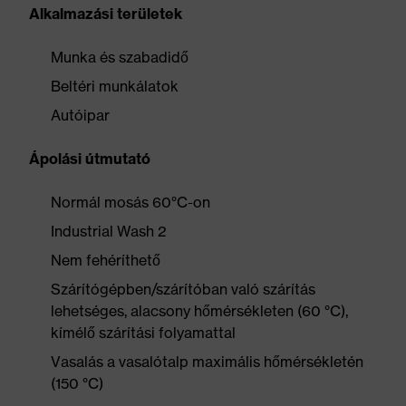
Alkalmazási területek
Munka és szabadidő
Beltéri munkálatok
Autóipar
Ápolási útmutató
Normál mosás 60°C-on
Industrial Wash 2
Nem fehéríthető
Szárítógépben/szárítóban való szárítás
lehetséges, alacsony hőmérsékleten (60 °C),
kímélő szárítási folyamattal
Vasalás a vasalótalp maximális hőmérsékletén
(150 °C)