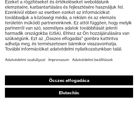
Termékek
Védőszemüvegek
Védősisakok
Védőkesztyűk
Munkavédelmi lábbeli
Személyre szabott egyéni védőeszközök
Légzésvédő álarcok
Hallásvédelem
Védő- és munkaruházat
Terméktanácsadás
Tetőtől talpig: uvex Safety Expert System
Kézvédelem: uvex Chemical Expert System