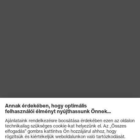
Terméktípus
Cargo nadrág
(altípusok)
Záródás
Cipzár
OEKO-TEX® STANDARD
Tanúsítványok
100 (S20-0516)