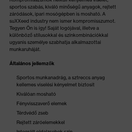
sportos szabás, kiváló minőségű anyagok, rejtett
záródások, ipari mosógépben is mosható. A
suXXeed industry nem ismer kompromisszumot.
Tegyen Ön is így! Saját logójával, illetve a
különböző stílusokkal és színkombinációkkal
ugyanis személye szabhatja alkalmazottai
munkaruháját.
Általános jellemzők
Sportos munkanadrág, a sztreccs anyag
kellemes viselési kényelmet biztosít
Kiválóan mosható
Fényvisszaverő elemek
Térdvédő zseb
Rejtett záróelemekkel
Integrált oldalzsebek szín