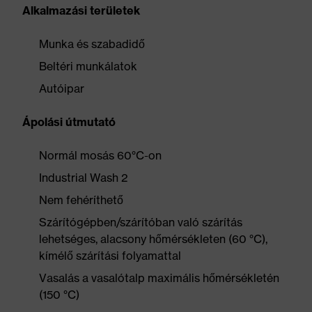
Alkalmazási területek
Munka és szabadidő
Beltéri munkálatok
Autóipar
Ápolási útmutató
Normál mosás 60°C-on
Industrial Wash 2
Nem fehéríthető
Szárítógépben/szárítóban való szárítás
lehetséges, alacsony hőmérsékleten (60 °C),
kímélő szárítási folyamattal
Vasalás a vasalótalp maximális hőmérsékletén
(150 °C)