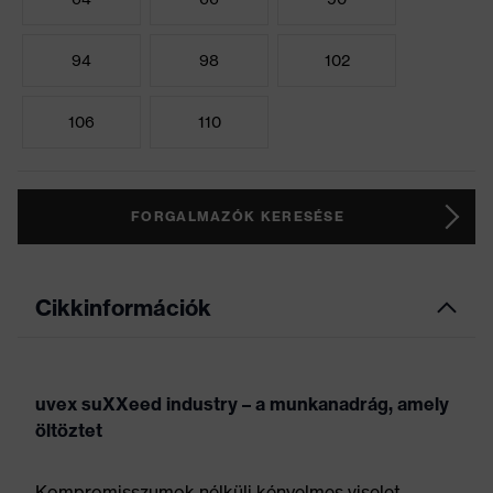
94
98
102
106
110
FORGALMAZÓK KERESÉSE
Cikkinformációk
uvex suXXeed industry – a munkanadrág, amely
öltöztet
Kompromisszumok nélküli kényelmes viselet,