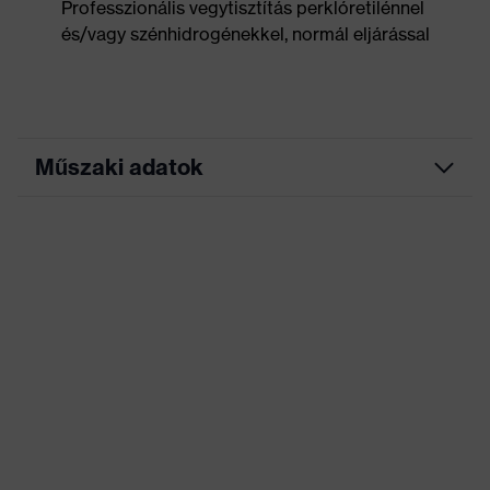
Professzionális vegytisztítás perklóretilénnel
és/vagy szénhidrogénekkel, normál eljárással
Műszaki adatok
Marketingszín
éjkék
Keresőszín (szűrő)
kék
Rugalmas betétek, Sok
zseb, ezek némelyike
patenttal ellátva,
Kivitel
Rugalmas derékrész,
Fényvisszaverő
dizájnelemek
Jelölés termékcsalád
uvex suXXeed industry