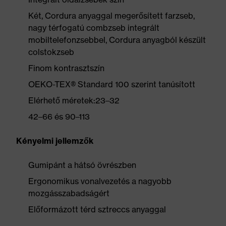
Két, Cordura anyaggal megerősített farzseb,
nagy térfogatú combzseb integrált
mobiltelefonzsebbel, Cordura anyagból készült
colstokzseb
Finom kontrasztszín
OEKO-TEX® Standard 100 szerint tanúsított
Elérhető méretek:23–32
42–66 és 90–113
Kényelmi jellemzők
Gumipánt a hátsó övrészben
Ergonomikus vonalvezetés a nagyobb
mozgásszabadságért
Előformázott térd sztreccs anyaggal