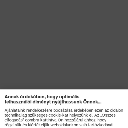
Terméktípus
Cargo nadrág
(altípusok)
Záródás
Cipzár
OEKO-TEX® STANDARD
Tanúsítványok
100 (S20-0516)