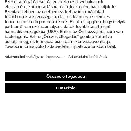
Termékek
Védőszemüvegek
Védősisakok
Védőkesztyűk
Munkavédelmi lábbeli
Személyre szabott egyéni védőeszközök
Légzésvédő álarcok
Hallásvédelem
Védő- és munkaruházat
Terméktanácsadás
Tetőtől talpig: uvex Safety Expert System
Kézvédelem: uvex Chemical Expert System