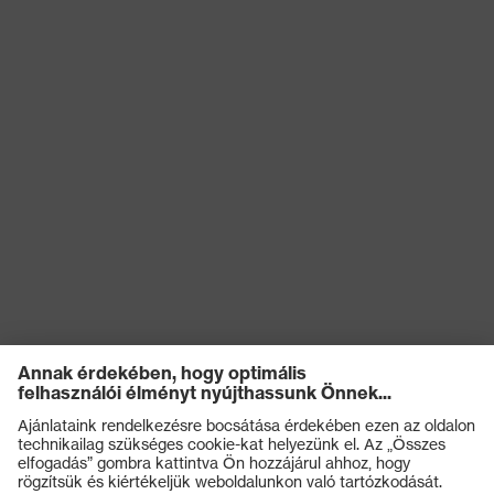
Terméktípus
Cargo nadrág
(altípusok)
Záródás
Cipzár
OEKO-TEX® STANDARD
Tanúsítványok
100 (S20-0516)