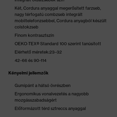
Két, Cordura anyaggal megerősített farzseb,
nagy térfogatú combzseb integrált
mobiltelefonzsebbel, Cordura anyagból készült
colstokzseb
Finom kontrasztszín
OEKO-TEX® Standard 100 szerint tanúsított
Elérhető méretek:23–32
42–66 és 90–114
Kényelmi jellemzők
Gumipánt a hátsó övrészben
Ergonomikus vonalvezetés a nagyobb
mozgásszabadságért
Előformázott térd sztreccs anyaggal