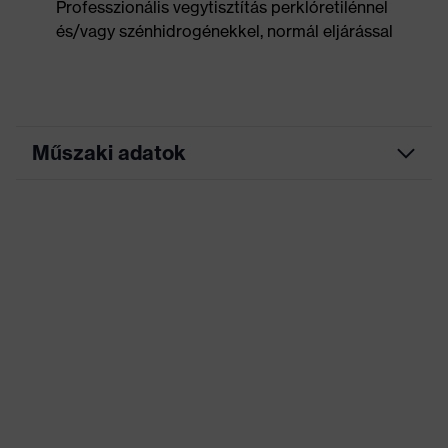
Professzionális vegytisztítás perklóretilénnel
és/vagy szénhidrogénekkel, normál eljárással
Műszaki adatok
Marketingszín
grafit
Keresőszín (szűrő)
fekete
Rugalmas betétek, Sok
zseb, ezek némelyike
patenttal ellátva,
Kivitel
Rugalmas derékrész,
Fényvisszaverő
dizájnelemek
Jelölés termékcsalád
uvex suXXeed industry