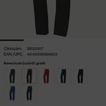
Cikkszám:
8832807
EAN /UPC:
4049358589825
Keresőszín (szűrő): grafit