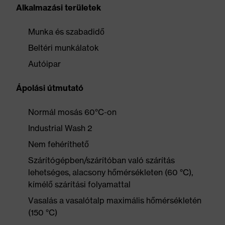
Alkalmazási területek
Munka és szabadidő
Beltéri munkálatok
Autóipar
Ápolási útmutató
Normál mosás 60°C-on
Industrial Wash 2
Nem fehéríthető
Szárítógépben/szárítóban való szárítás
lehetséges, alacsony hőmérsékleten (60 °C),
kímélő szárítási folyamattal
Vasalás a vasalótalp maximális hőmérsékletén
(150 °C)