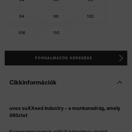
94
98
102
106
110
FORGALMAZÓK KERESÉSE
Cikkinformációk
uvex suXXeed industry – a munkanadrág, amely
öltöztet
Kompromisszumok nélküli kényelmes viselet,