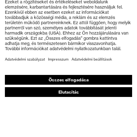
Termékek
Védőszemüvegek
Védősisakok
Védőkesztyűk
Munkavédelmi lábbeli
Személyre szabott egyéni védőeszközök
Légzésvédő álarcok
Hallásvédelem
Védő- és munkaruházat
Terméktanácsadás
Tetőtől talpig: uvex Safety Expert System
Kézvédelem: uvex Chemical Expert System