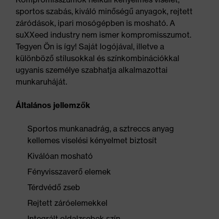
sportos szabás, kiváló minőségű anyagok, rejtett
záródások, ipari mosógépben is mosható. A
suXXeed industry nem ismer kompromisszumot.
Tegyen Ön is így! Saját logójával, illetve a
különböző stílusokkal és színkombinációkkal
ugyanis személye szabhatja alkalmazottai
munkaruháját.
Általános jellemzők
Sportos munkanadrág, a sztreccs anyag
kellemes viselési kényelmet biztosít
Kiválóan mosható
Fényvisszaverő elemek
Térdvédő zseb
Rejtett záróelemekkel
Integrált oldalzsebek szín