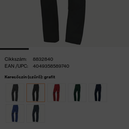
Cikkszám:
8832840
EAN /UPC:
4049358589740
Keresőszín (szűrő): grafit