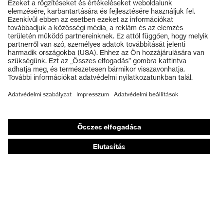
Termékek
Védőszemüvegek
Védősisakok
Védőkesztyűk
Munkavédelmi lábbeli
Személyre szabott egyéni védőeszközök
Légzésvédő álarcok
Hallásvédelem
Védő- és munkaruházat
Terméktanácsadás
Tetőtől talpig: uvex Safety Expert System
Kézvédelem: uvex Chemical Expert System