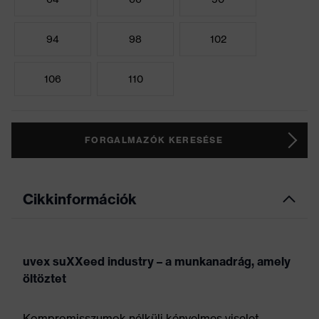
94
98
102
106
110
FORGALMAZÓK KERESÉSE
Cikkinformációk
uvex suXXeed industry – a munkanadrág, amely
öltöztet
Kompromisszumok nélküli kényelmes viselet,