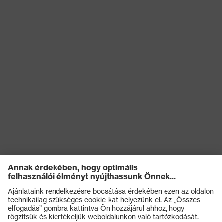
Terméktípus
Cargo nadrág
(altípusok)
Záródás
Cipzár
OEKO-TEX® STANDARD
Tanúsítványok
100 (S20-0516)