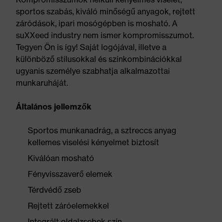
sportos szabás, kiváló minőségű anyagok, rejtett
záródások, ipari mosógépben is mosható. A
suXXeed industry nem ismer kompromisszumot.
Tegyen Ön is így! Saját logójával, illetve a
különböző stílusokkal és színkombinációkkal
ugyanis személye szabhatja alkalmazottai
munkaruháját.
Általános jellemzők
Sportos munkanadrág, a sztreccs anyag
kellemes viselési kényelmet biztosít
Kiválóan mosható
Fényvisszaverő elemek
Térdvédő zseb
Rejtett záróelemekkel
Integrált oldalzsebek szín