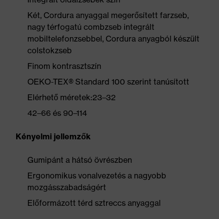
Két, Cordura anyaggal megerősített farzseb,
nagy térfogatú combzseb integrált
mobiltelefonzsebbel, Cordura anyagból készült
colstokzseb
Finom kontrasztszín
OEKO-TEX® Standard 100 szerint tanúsított
Elérhető méretek:23–32
42–66 és 90–114
Kényelmi jellemzők
Gumipánt a hátsó övrészben
Ergonomikus vonalvezetés a nagyobb
mozgásszabadságért
Előformázott térd sztreccs anyaggal