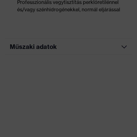
Professzionális vegytisztítás perklóretilénnel
és/vagy szénhidrogénekkel, normál eljárással
Műszaki adatok
Marketingszín
grafit
Keresőszín (szűrő)
fekete
Rugalmas betétek, Sok
zseb, ezek némelyike
patenttal ellátva,
Kivitel
Rugalmas derékrész,
Fényvisszaverő
dizájnelemek
Jelölés termékcsalád
uvex suXXeed industry