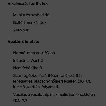
Alkalmazási területek
Munka és szabadidő
Beltéri munkálatok
Autóipar
Ápolási útmutató
Normál mosás 60°C-on
Industrial Wash 2
Nem fehéríthető
Szárítógépben/szárítóban való szárítás
lehetséges, alacsony hőmérsékleten (60 °C),
kímélő szárítási folyamattal
Vasalás a vasalótalp maximális hőmérsékletén
(150 °C)