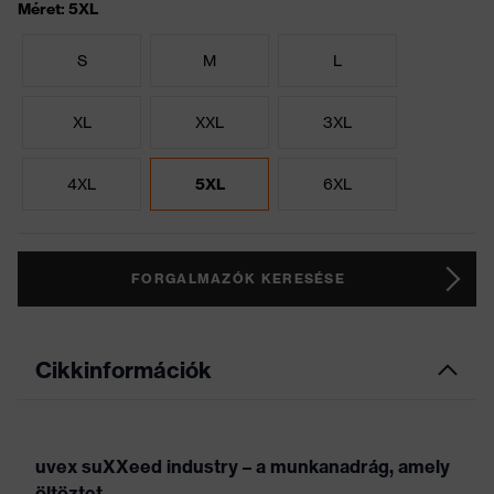
Méret: 5XL
S
M
L
XL
XXL
3XL
4XL
5XL
6XL
FORGALMAZÓK KERESÉSE
Cikkinformációk
uvex suXXeed industry – a munkanadrág, amely
öltöztet