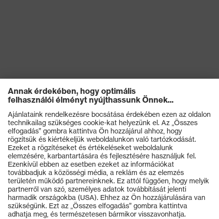
Termékek
Védőszemüvegek
Védősisakok
Védőkesztyűk