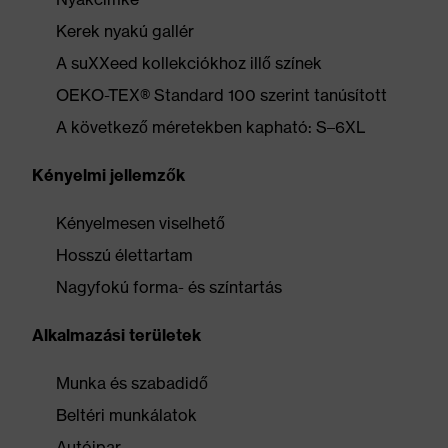
Kerek nyakú gallér
A suXXeed kollekciókhoz illő színek
OEKO-TEX® Standard 100 szerint tanúsított
A következő méretekben kapható: S–6XL
Kényelmi jellemzők
Kényelmesen viselhető
Hosszú élettartam
Nagyfokú forma- és színtartás
Alkalmazási területek
Munka és szabadidő
Beltéri munkálatok
Autóipar