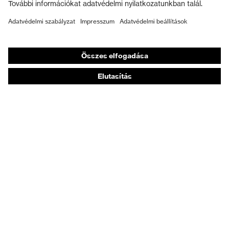
Munkavédelmi lábbeli
Személyre szabott egyéni védőeszközök
Légzésvédő álarcok
Hallásvédelem
Védő- és munkaruházat
Terméktanácsadás
Tetőtől talpig: uvex Safety Expert System
Kézvédelem: uvex Chemical Expert System
Légzésvédelem: uvex Respiratory Expert System
Szemvédelem: Védőszemüveg-konfigurátor
Technológiák
Díjak