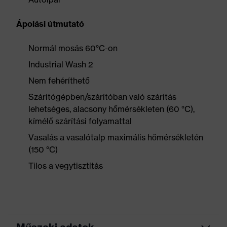
Ápolási útmutató
Normál mosás 60°C-on
Industrial Wash 2
Nem fehéríthető
Szárítógépben/szárítóban való szárítás
lehetséges, alacsony hőmérsékleten (60 °C),
kímélő szárítási folyamattal
Vasalás a vasalótalp maximális hőmérsékletén
(150 °C)
Tilos a vegytisztítás