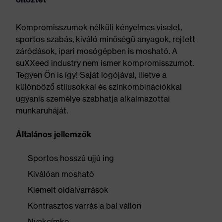
Kompromisszumok nélküli kényelmes viselet,
sportos szabás, kiváló minőségű anyagok, rejtett
záródások, ipari mosógépben is mosható. A
suXXeed industry nem ismer kompromisszumot.
Tegyen Ön is így! Saját logójával, illetve a
különböző stílusokkal és színkombinációkkal
ugyanis személye szabhatja alkalmazottai
munkaruháját.
Általános jellemzők
Sportos hosszú ujjú ing
Kiválóan mosható
Kiemelt oldalvarrások
Kontrasztos varrás a bal vállon
Nyakcímke