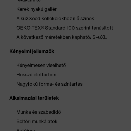
Kerek nyakú gallér
A suXXeed kollekciókhoz illő színek
OEKO-TEX® Standard 100 szerint tanúsított
A következő méretekben kapható: S–6XL
Kényelmi jellemzők
Kényelmesen viselhető
Hosszú élettartam
Nagyfokú forma- és színtartás
Alkalmazási területek
Munka és szabadidő
Beltéri munkálatok
Autóipar