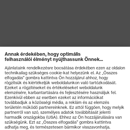
Termékek
Védőszemüvegek
Védősisakok
Védőkesztyűk