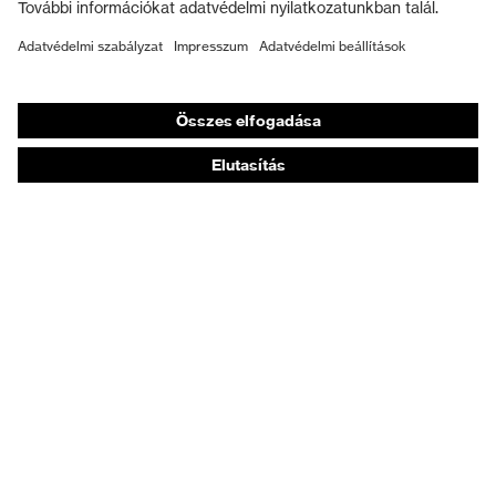
Munkavédelmi lábbeli
Személyre szabott egyéni védőeszközök
Légzésvédő álarcok
Hallásvédelem
Védő- és munkaruházat
Terméktanácsadás
Tetőtől talpig: uvex Safety Expert System
Kézvédelem: uvex Chemical Expert System
Légzésvédelem: uvex Respiratory Expert System
Szemvédelem: Védőszemüveg-konfigurátor
Technológiák
Díjak