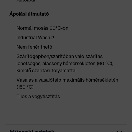
Ápolási útmutató
Normál mosás 60°C-on
Industrial Wash 2
Nem fehéríthető
Szárítógépben/szárítóban való szárítás
lehetséges, alacsony hőmérsékleten (60 °C),
kímélő szárítási folyamattal
Vasalás a vasalótalp maximális hőmérsékletén
(150 °C)
Tilos a vegytisztítás