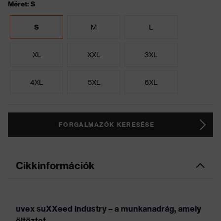
Méret: S
S
M
L
XL
XXL
3XL
4XL
5XL
6XL
FORGALMAZÓK KERESÉSE
Cikkinformációk
uvex suXXeed industry – a munkanadrág, amely
öltöztet