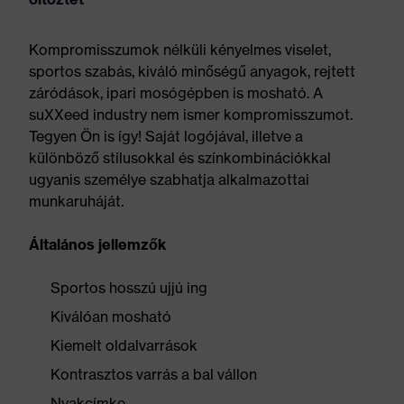
Kompromisszumok nélküli kényelmes viselet,
sportos szabás, kiváló minőségű anyagok, rejtett
záródások, ipari mosógépben is mosható. A
suXXeed industry nem ismer kompromisszumot.
Tegyen Ön is így! Saját logójával, illetve a
különböző stílusokkal és színkombinációkkal
ugyanis személye szabhatja alkalmazottai
munkaruháját.
Általános jellemzők
Sportos hosszú ujjú ing
Kiválóan mosható
Kiemelt oldalvarrások
Kontrasztos varrás a bal vállon
Nyakcímke