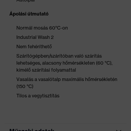
Ápolási útmutató
Normál mosás 60°C-on
Industrial Wash 2
Nem fehéríthető
Szárítógépben/szárítóban való szárítás
lehetséges, alacsony hőmérsékleten (60 °C),
kímélő szárítási folyamattal
Vasalás a vasalótalp maximális hőmérsékletén
(150 °C)
Tilos a vegytisztítás