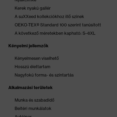
Kerek nyakú gallér
A suXXeed kollekciókhoz illő színek
OEKO-TEX® Standard 100 szerint tanúsított
A következő méretekben kapható: S–6XL
Kényelmi jellemzők
Kényelmesen viselhető
Hosszú élettartam
Nagyfokú forma- és színtartás
Alkalmazási területek
Munka és szabadidő
Beltéri munkálatok
Autóipar