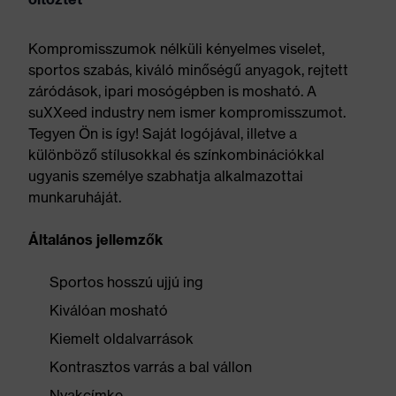
Kompromisszumok nélküli kényelmes viselet,
sportos szabás, kiváló minőségű anyagok, rejtett
záródások, ipari mosógépben is mosható. A
suXXeed industry nem ismer kompromisszumot.
Tegyen Ön is így! Saját logójával, illetve a
különböző stílusokkal és színkombinációkkal
ugyanis személye szabhatja alkalmazottai
munkaruháját.
Általános jellemzők
Sportos hosszú ujjú ing
Kiválóan mosható
Kiemelt oldalvarrások
Kontrasztos varrás a bal vállon
Nyakcímke