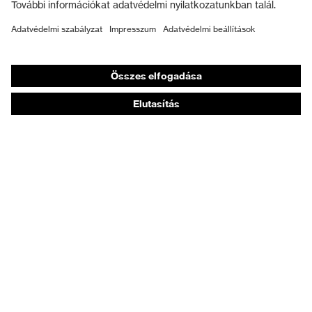
Munkavédelmi lábbeli
Személyre szabott egyéni védőeszközök
Légzésvédő álarcok
Hallásvédelem
Védő- és munkaruházat
Terméktanácsadás
Tetőtől talpig: uvex Safety Expert System
Kézvédelem: uvex Chemical Expert System
Légzésvédelem: uvex Respiratory Expert System
Szemvédelem: Védőszemüveg-konfigurátor
Technológiák
Díjak