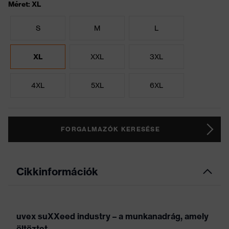
Méret: XL
S
M
L
XL
XXL
3XL
4XL
5XL
6XL
FORGALMAZÓK KERESÉSE
Cikkinformációk
uvex suXXeed industry – a munkanadrág, amely
öltöztet