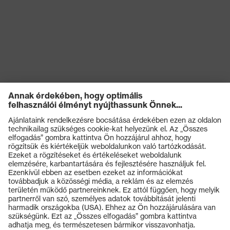
Termékek
Védőszemüvegek
Védősisakok
Védőkesztyűk