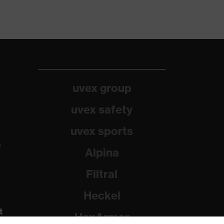
uvex group
uvex safety
uvex sports
a
Alpina
Filtral
Heckel
t
HexArmor