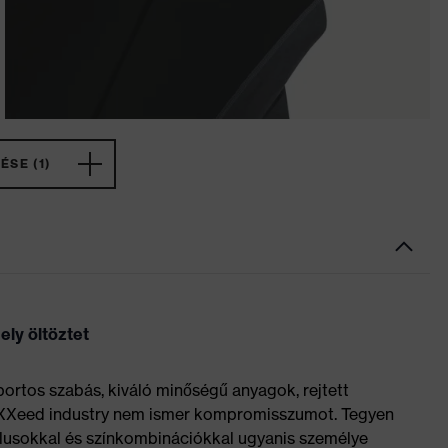
ÉSE (1)
ly öltöztet
ortos szabás, kiváló minőségű anyagok, rejtett
uXXeed industry nem ismer kompromisszumot. Tegyen
 stílusokkal és színkombinációkkal ugyanis személye