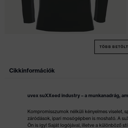
TÖBB BETÖLT
Cikkinformációk
uvex suXXeed industry – a munkanadrág, ame
Kompromisszumok nélküli kényelmes viselet, sp
záródások, ipari mosógépben is mosható. A s
Ön is így! Saját logójával, illetve a különböző