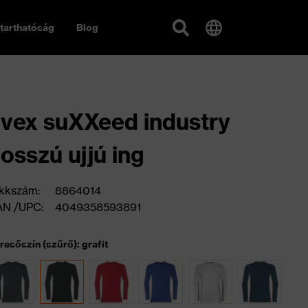
tarthatóság
Blog
vex suXXeed industry
osszú ujjú ing
kkszám:
8864014
AN /UPC:
4049358593891
resőszín (szűrő): grafit