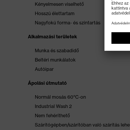
Kényelmesen viselhető
Hosszú élettartam
Nagyfokú forma- és színtartás
Alkalmazási területek
Munka és szabadidő
Beltéri munkálatok
Autóipar
Ápolási útmutató
Normál mosás 60°C-on
Industrial Wash 2
Nem fehéríthető
Szárítógépben/szárítóban való szárítás lehe