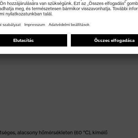
tséges, alacsony hőmérsékleten (60 °C), kímélő