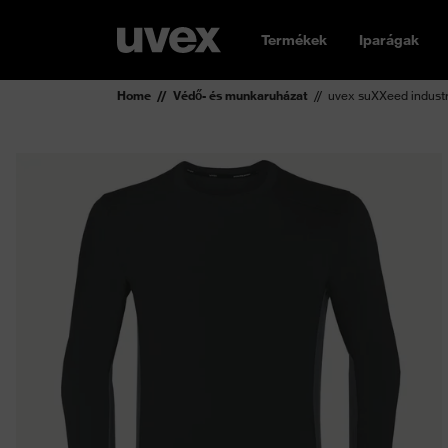
Termékek
Iparágak
Home
Védő- és munkaruházat
uvex suXXeed industr