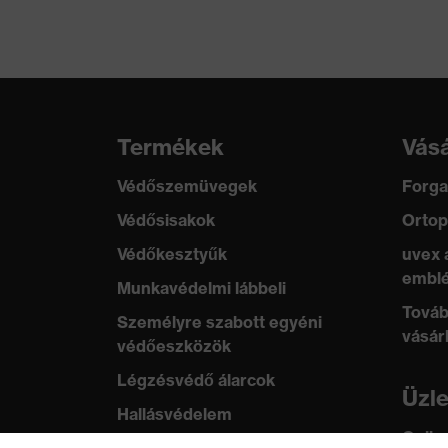
Termékek
Vásá
Védőszemüvegek
Forga
Védősisakok
Ortop
Védőkesztyűk
uvex 
emblé
Munkavédelmi lábbeli
Továb
Személyre szabott egyéni
vásár
védőeszközök
Légzésvédő álarcok
Üzl
Hallásvédelem
Online