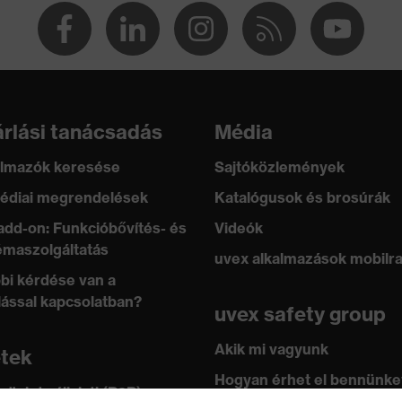
rlási tanácsadás
Média
lmazók keresése
Sajtóközlemények
édiai megrendelések
Katalógusok és brosúrák
add-on: Funkcióbővítés- és
Videók
maszolgáltatás
uvex alkalmazások mobilr
bi kérdése van a
lással kapcsolatban?
uvex safety group
Akik mi vagyunk
etek
Hogyan érhet el bennünke
 üzlet vállalati (B2B)