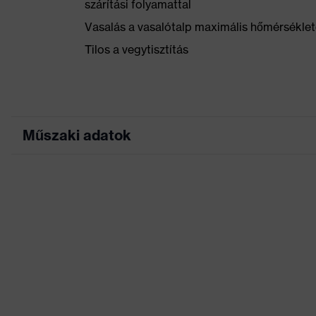
szárítási folyamattal
Vasalás a vasalótalp maximális hőmérséklet
Tilos a vegytisztítás
Műszaki adatok
Marketingszín
Keresőszín (szűrő)
Kivitel
Jelölés termékcsalád
Munkakörnyezetekhez megfelelő