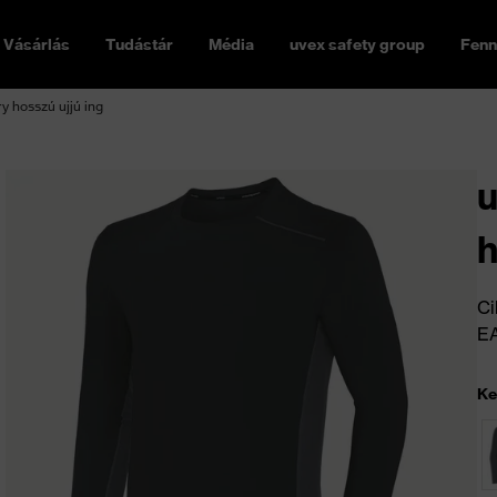
Vásárlás
Tudástár
Média
uvex safety group
Fenn
y hosszú ujjú ing
u
h
Ci
E
Ke