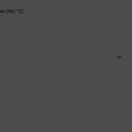
én (150 °C)
grafit
fekete
Kerek nyakkivágás
uvex suXXeed industry
száraz, poros