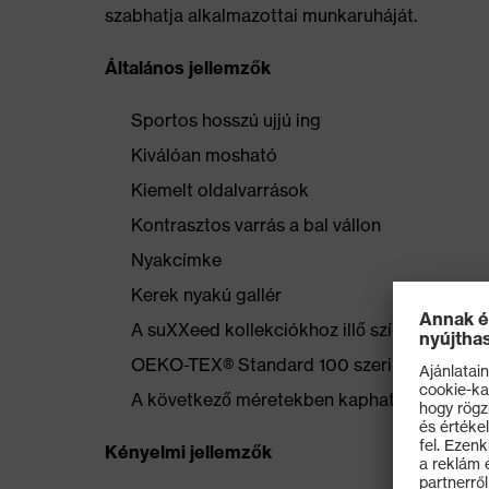
szabhatja alkalmazottai munkaruháját.
Általános jellemzők
Sportos hosszú ujjú ing
Kiválóan mosható
Kiemelt oldalvarrások
Kontrasztos varrás a bal vállon
Nyakcímke
Kerek nyakú gallér
A suXXeed kollekciókhoz illő színek
OEKO-TEX® Standard 100 szerint tanúsítot
A következő méretekben kapható: S–6XL
Kényelmi jellemzők