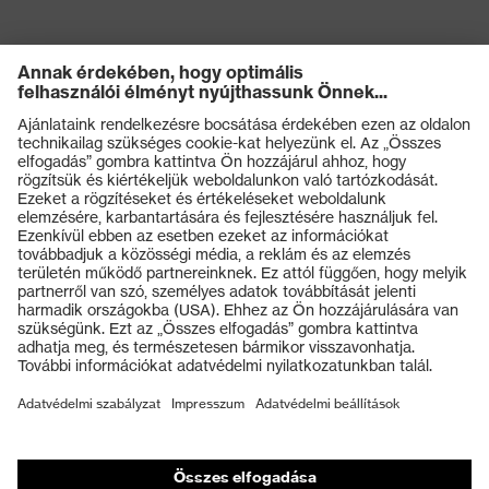
Termékek
Védőszemüvegek
Védősisakok
Védőkesztyűk
Munkavédelmi lábbeli
Személyre szabott egyéni védőeszközök
Légzésvédő álarcok
Hallásvédelem