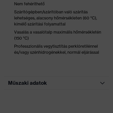
Nem fehéríthető
Szárítógépben/szárítóban való szárítás
lehetséges, alacsony hőmérsékleten (60 °C),
kímélő szárítási folyamattal
Vasalás a vasalótalp maximális hőmérsékletén
(150 °C)
Professzionális vegytisztítás perklóretilénnel
és/vagy szénhidrogénekkel, normál eljárással
Műszaki adatok
Marketingszín
éjkék
Keresőszín (szűrő)
kék