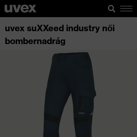
uvex suXXeed industry női
bombernadrág