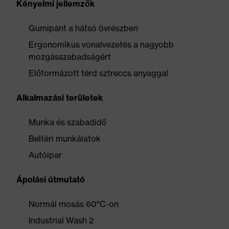
Kényelmi jellemzők
Gumipánt a hátsó övrészben
Ergonomikus vonalvezetés a nagyobb
mozgásszabadságért
Előformázott térd sztreccs anyaggal
Alkalmazási területek
Munka és szabadidő
Beltéri munkálatok
Autóipar
Ápolási útmutató
Normál mosás 60°C-on
Industrial Wash 2