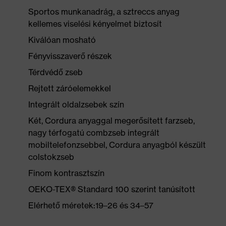
Sportos munkanadrág, a sztreccs anyag
kellemes viselési kényelmet biztosít
Kiválóan mosható
Fényvisszaverő részek
Térdvédő zseb
Rejtett záróelemekkel
Integrált oldalzsebek szín
Két, Cordura anyaggal megerősített farzseb,
nagy térfogatú combzseb integrált
mobiltelefonzsebbel, Cordura anyagból készült
colstokzseb
Finom kontrasztszín
OEKO-TEX® Standard 100 szerint tanúsított
Elérhető méretek:19–26 és 34–57