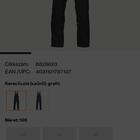
Cikkszám:
8828623
EAN /UPC:
4031101787107
Keresőszín (szűrő): grafit
Méret: 106
23
24
25