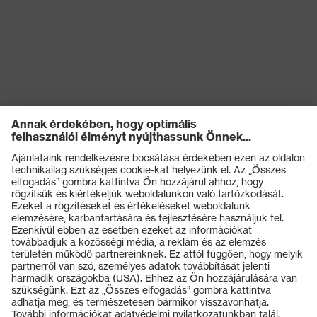
Terméktípus
Kantáros nadrág
(altípusok)
Hegesztési
1. osztály
veszélyességi osztály
Záródás
Cipzár
EN 13034:2005 +
A1:2009, EN ISO
11611:2015, EN 1149-
Szabvány
5:2018, EN ISO
11612:2015, IEC 61482-2
Ed.2:2018
Termékek
Védőszemüvegek
Védősisakok
Védőkesztyűk
Munkavédelmi lábbeli