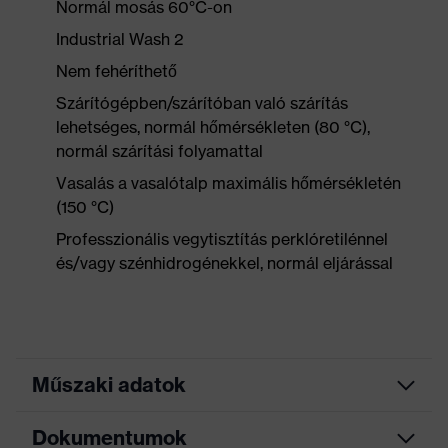
Normál mosás 60°C-on
Industrial Wash 2
Nem fehéríthető
Szárítógépben/szárítóban való szárítás
lehetséges, normál hőmérsékleten (80 °C),
normál szárítási folyamattal
Vasalás a vasalótalp maximális hőmérsékletén
(150 °C)
Professzionális vegytisztítás perklóretilénnel
és/vagy szénhidrogénekkel, normál eljárással
Műszaki adatok
Dokumentumok
Marketingszín
grafit