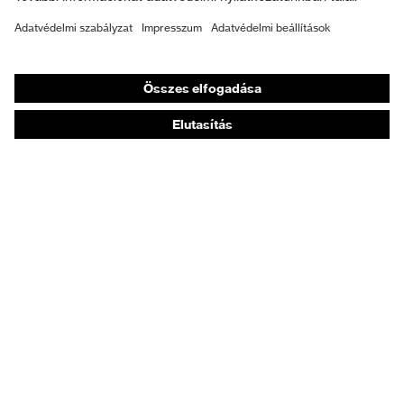
Személyre szabott egyéni védőeszközök
Légzésvédő álarcok
Hallásvédelem
Védő- és munkaruházat
Terméktanácsadás
Tetőtől talpig: uvex Safety Expert System
Kézvédelem: uvex Chemical Expert System
Légzésvédelem: uvex Respiratory Expert System
Szemvédelem: Védőszemüveg-konfigurátor
Technológiák
Díjak