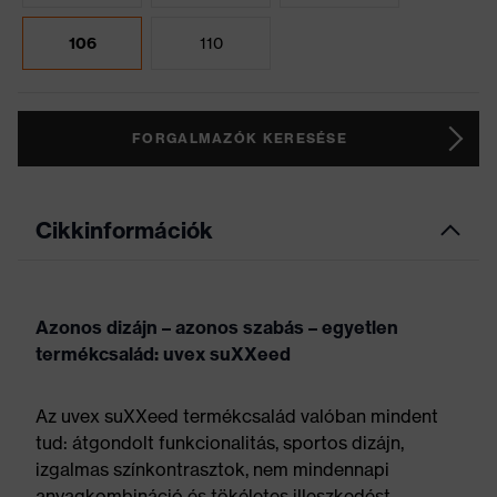
106
110
FORGALMAZÓK KERESÉSE
Cikkinformációk
Azonos dizájn – azonos szabás – egyetlen
termékcsalád: uvex suXXeed
Az uvex suXXeed termékcsalád valóban mindent
tud: átgondolt funkcionalitás, sportos dizájn,
izgalmas színkontrasztok, nem mindennapi
anyagkombináció és tökéletes illeszkedést