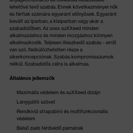
lehetővé tevő szabás. Ennek következményei nők
és férfiak számára egyaránt előnyösek. Egyaránt
bevált az iparban, a kisiparban vagy akár a
szabadidőben. Az uvex suXXeed minden
alkalmazáshoz és minden mozgáshoz könnyen
alkalmazkodik. Teljesen illeszkedő szabás – erről
van szó. Nélkülözhetetlen része a
sikerkoncepciónak. Szabás kompromisszumok
nélkül. Szabadidős célra is alkalmas.
Általános jellemzők
Maximális védelem és suXXeed dizájn
Lánggátló szövet
Rendkívül strapabíró és multifunkcionális
védelem
Belső zseb térdvédő párnának