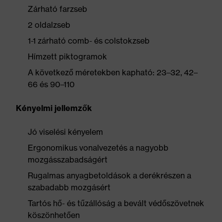
Zárható farzseb
2 oldalzseb
1-1 zárható comb- és colstokzseb
Hímzett piktogramok
A következő méretekben kapható: 23–32, 42–
66 és 90–110
Kényelmi jellemzők
Jó viselési kényelem
Ergonomikus vonalvezetés a nagyobb
mozgásszabadságért
Rugalmas anyagbetoldások a derékrészen a
szabadabb mozgásért
Tartós hő- és tűzállóság a bevált védőszövetnek
köszönhetően