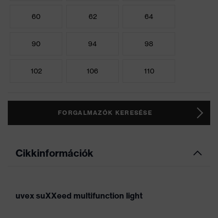
60
62
64
90
94
98
102
106
110
FORGALMAZÓK KERESÉSE
Cikkinformációk
uvex suXXeed multifunction light