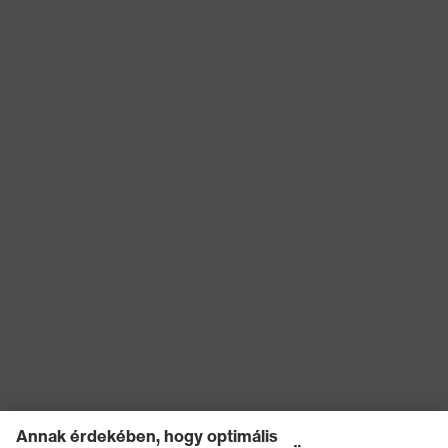
Terméktípus
Munkanadrág
(altípusok)
Záródás
Gombos záródás, Cipzár
EN 61482-2:2020, EN ISO
Szabvány
11611:2015, EN 1149-5:2018,
EN ISO 11612:2015