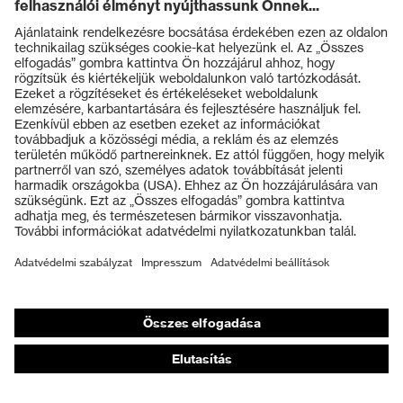
Termékek
Védőszemüvegek
Védősisakok
Védőkesztyűk
Munkavédelmi lábbeli
Személyre szabott egyéni védőeszközök
Légzésvédő álarcok
Hallásvédelem
Védő- és munkaruházat