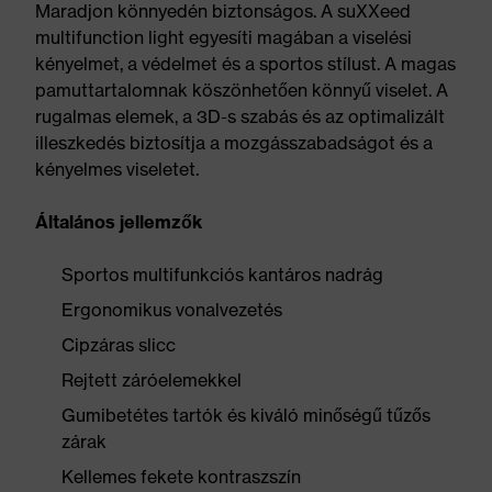
Maradjon könnyedén biztonságos. A suXXeed
multifunction light egyesíti magában a viselési
kényelmet, a védelmet és a sportos stílust. A magas
pamuttartalomnak köszönhetően könnyű viselet. A
rugalmas elemek, a 3D-s szabás és az optimalizált
illeszkedés biztosítja a mozgásszabadságot és a
kényelmes viseletet.
Általános jellemzők
Sportos multifunkciós kantáros nadrág
Ergonomikus vonalvezetés
Cipzáras slicc
Rejtett záróelemekkel
Gumibetétes tartók és kiváló minőségű tűzős
zárak
Kellemes fekete kontraszszín