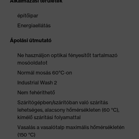
Alkalmazási területek
építőipar
Energiaellátás
Ápolási útmutató
Ne használjon optikai fényesítőt tartalmazó
mosóoldatot
Normál mosás 60°C-on
Industrial Wash 2
Nem fehéríthető
Szárítógépben/szárítóban való szárítás
lehetséges, alacsony hőmérsékleten (60 °C),
kímélő szárítási folyamattal
Vasalás a vasalótalp maximális hőmérsékletén
(150 °C)