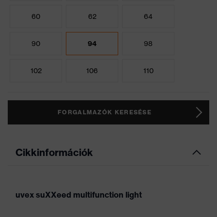
60
62
64
90
94
98
102
106
110
FORGALMAZÓK KERESÉSE
Cikkinformációk
uvex suXXeed multifunction light