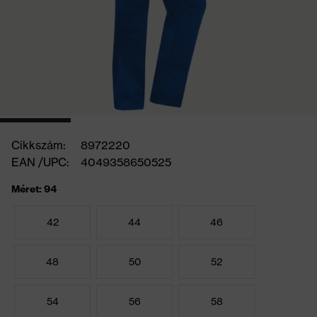
Cikkszám:
8972220
EAN /UPC:
4049358650525
Méret: 94
42
44
46
48
50
52
54
56
58