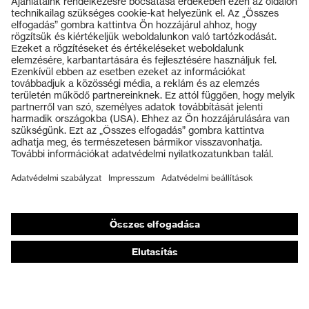
Termékek
Védőszemüvegek
Védősisakok
Védőkesztyűk
Munkavédelmi lábbeli
Személyre szabott egyéni védőeszközök
Légzésvédő álarcok
Hallásvédelem
Védő- és munkaruházat
Terméktanácsadás