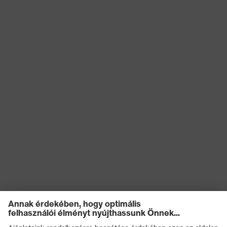
Többfunkciós
Terméktípus-altípusok
védőruházat
Terméktípus
Nadrág
Terméktípus
Kantáros nadrág
(altípusok)
Záródás
Cipzár
EN 61482-2:2020, EN
ISO 11611:2015, EN 1149-
Szabvány
5:2018, EN ISO
11612:2015