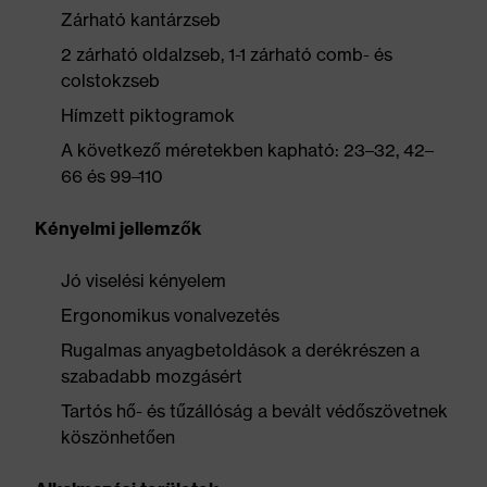
Zárható kantárzseb
2 zárható oldalzseb, 1-1 zárható comb- és
colstokzseb
Hímzett piktogramok
A következő méretekben kapható: 23–32, 42–
66 és 99–110
Kényelmi jellemzők
Jó viselési kényelem
Ergonomikus vonalvezetés
Rugalmas anyagbetoldások a derékrészen a
szabadabb mozgásért
Tartós hő- és tűzállóság a bevált védőszövetnek
köszönhetően