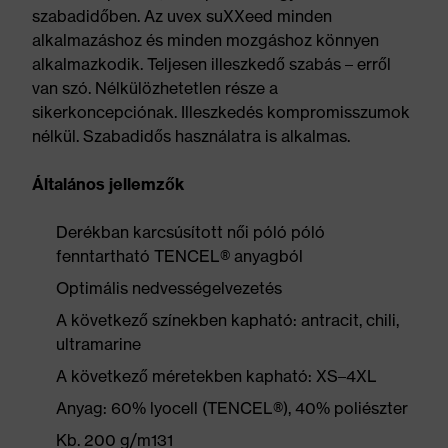
szabadidőben. Az uvex suXXeed minden
alkalmazáshoz és minden mozgáshoz könnyen
alkalmazkodik. Teljesen illeszkedő szabás – erről
van szó. Nélkülözhetetlen része a
sikerkoncepciónak. Illeszkedés kompromisszumok
nélkül. Szabadidős használatra is alkalmas.
Általános jellemzők
Derékban karcsúsított női póló póló
fenntartható TENCEL® anyagból
Optimális nedvességelvezetés
A következő színekben kapható: antracit, chili,
ultramarine
A következő méretekben kapható: XS–4XL
Anyag: 60% lyocell (TENCEL®), 40% poliészter
Kb. 200 g/m131