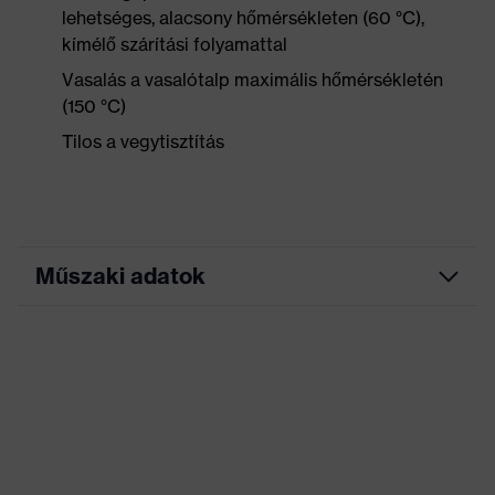
lehetséges, alacsony hőmérsékleten (60 °C),
kímélő szárítási folyamattal
Vasalás a vasalótalp maximális hőmérsékletén
(150 °C)
Tilos a vegytisztítás
Műszaki adatok
Marketingszín
chili
Keresőszín (szűrő)
narancssárga
Kivitel
Kerek nyakkivágás
Jelölés termékcsalád
uvex suxxeed