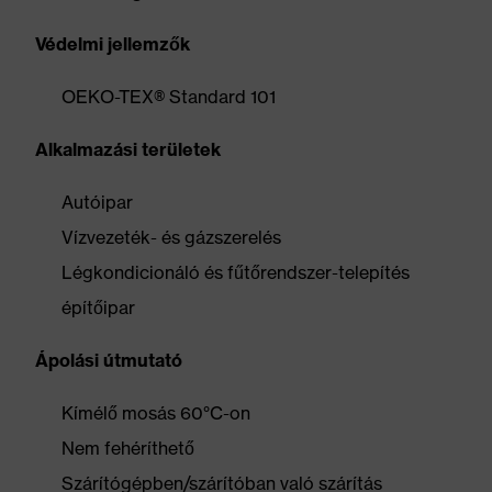
Védelmi jellemzők
OEKO-TEX® Standard 101
Alkalmazási területek
Autóipar
Vízvezeték- és gázszerelés
Légkondicionáló és fűtőrendszer-telepítés
építőipar
Ápolási útmutató
Kímélő mosás 60°C-on
Nem fehéríthető
Szárítógépben/szárítóban való szárítás