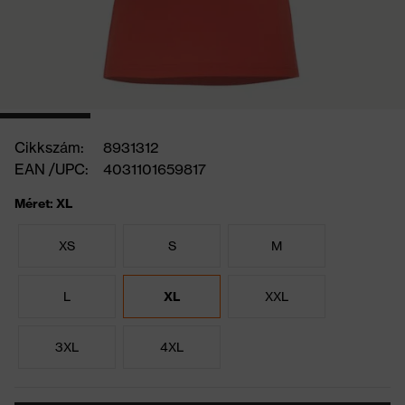
Cikkszám:
8931312
EAN /UPC:
4031101659817
Méret: XL
XS
S
M
L
XL
XXL
3XL
4XL