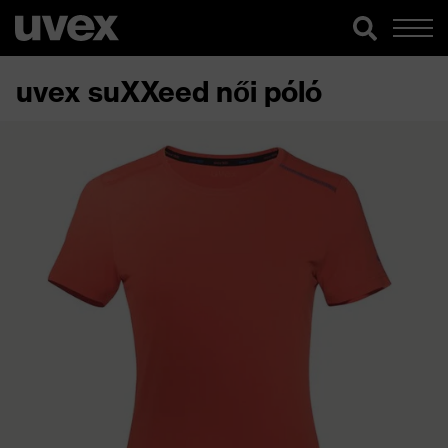
uvex suXXeed női póló