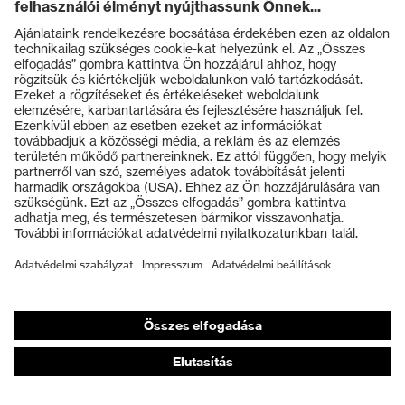
Termékek
Védőszemüvegek
Védősisakok
Védőkesztyűk
Munkavédelmi lábbeli
Személyre szabott egyéni védőeszközök
Légzésvédő álarcok
Hallásvédelem
Védő- és munkaruházat