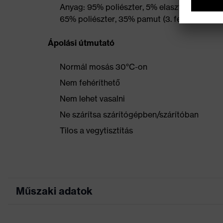
Anyag: 95% poliészter, 5% elasztán (1. felső 
65% poliészter, 35% pamut (3. felső anyag)
Ápolási útmutató
Normál mosás 30°C-on
Nem fehéríthető
Nem lehet vasalni
Ne szárítsa szárítógépben/szárítóban
Tilos a vegytisztítás
Műszaki adatok
Marketingszín
éjkék