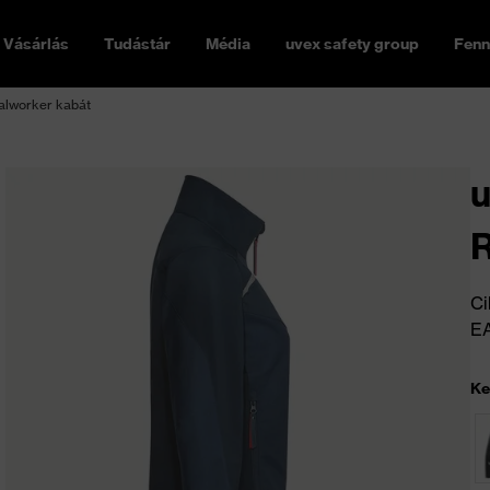
Vásárlás
Tudástár
Média
uvex safety group
Fenn
alworker kabát
u
R
Ci
E
Ke