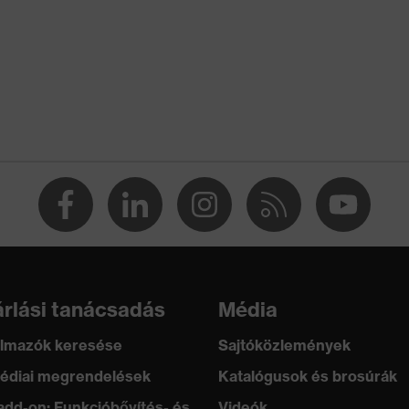
lasthan®
lasthan®
pamut
rlási tanácsadás
Média
lmazók keresése
Sajtóközlemények
édiai megrendelések
Katalógusok és brosúrák
szabás
add-on: Funkcióbővítés- és
Videók