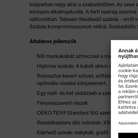
kisiparban vagy akár a szabadidőben. Az uve
könnyen alkalmazkodik. A férfi nadrág azonnal e
változatban. Teljesen illeszkedő szabás – erről
Szabás kompromisszumok nélkül. Szabadidős fe
Általános jellemzők
Női munkakabát sztreccsel a maximális mo
Highrise szabás: A kabát akkor sem csúszik f
Robusztus kevert szövet, softshell anyag, v
optimális viselési kényelemért.
Egy mell- és két oldalzseb a szerszámoknak
Fényvisszaverő részek
OEKO-TEX® Standard 100 szerint tanúsítot
Rendelkezésre álló méretek: XS–4XL
Elérhető színek: mélykék, grafit