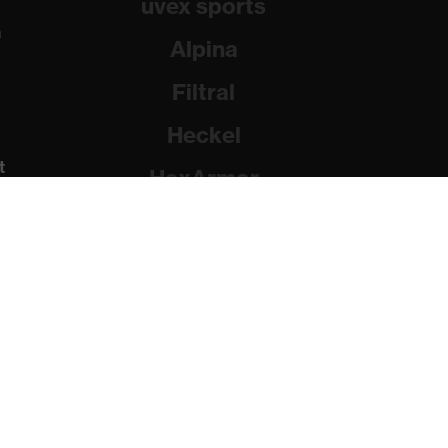
uvex sports
a
Alpina
Filtral
Heckel
t
HexArmor
Rainer Winter Stiftung