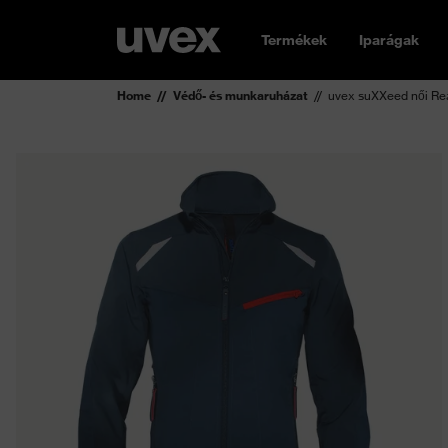
Termékek
Iparágak
Home
Védő- és munkaruházat
uvex suXXeed női Re