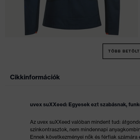
TÖBB BETÖLT
Cikkinformációk
uvex suXXeed: Egyesek ezt szabásnak, funkcio
Az uvex suXXeed valóban mindent tud: átgondolt
színkontrasztok, nem mindennapi anyagkombinác
Ennek következményei nők és férfiak számára e