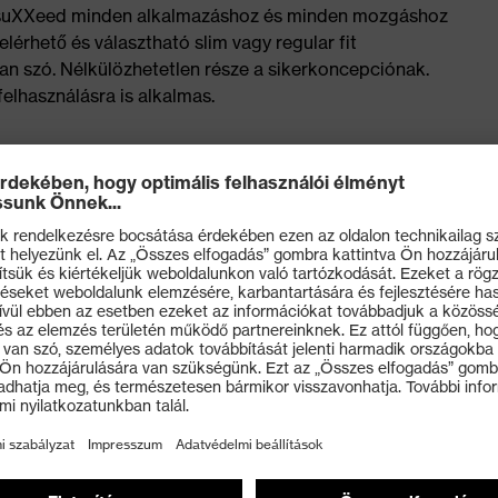
x suXXeed minden alkalmazáshoz és minden mozgáshoz
lérhető és választható slim vagy regular fit
 van szó. Nélkülözhetetlen része a sikerkoncepciónak.
lhasználásra is alkalmas.
zgásszabadságért
el, ha felemeli a kezét.
alamint sztreccsbetétek kombinációja a hátsó részen az
, valamint egy tépőzáras belső zseb
t