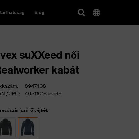
tarthatóság
Blog
vex suXXeed női
ealworker kabát
kkszám:
8947408
AN /UPC:
4031101658568
resőszín (szűrő): éjkék